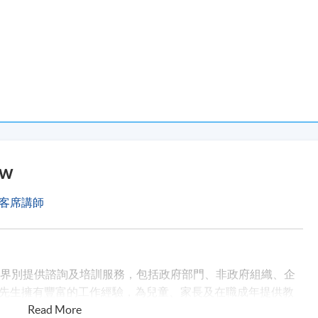
個別課程可能要求更高）可於課程結束後
3
個月內獲發修讀證明
包括中英文全名及郵寄地址）。詳情請參閱
nd-learning/learners-support/learners-information/transcripts/
現時接受報名
aw
客席講師
)
同界別提供諮詢及培訓服務，包括政府部門、非政府組織、企
先生擁有豐富的工作經驗，為兒童、家長及在職成年提供教
以人本方式提升客戶的心理發展和認知。他在培訓中充分利
Read More