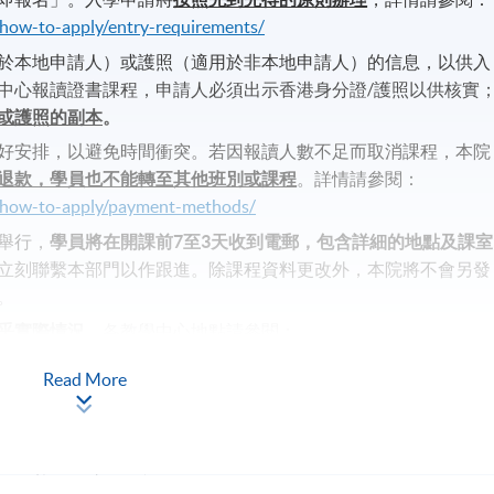
/how-to-apply/entry-requirements/
於本地申請人）或護照（適用於非本地申請人）的信息，以供入
中心報讀證書課程，申請人必須出示香港身分證/護照以供核實
或護照的副本
。
好安排，以避免時間衝突。若因報讀人數不足而取消課程，本院
退款，學員也不能轉至其他班別或課程
。詳情請參閱：
n/how-to-apply/payment-methods/
舉行，
學員將在開課前
7
至
3
天收到電郵，包含詳細的地點及課室
立刻聯繫本部門以作跟進。除課程資料更改外，本院將不會另發
。
乎實際情況
。各教學中心地點請參閱：
ing-centre/
Read More
會收到系統發出的「付款確認通知」電郵。請妥善保存該電郵或
往報名中心向職員索取正式收據
，建議可於第一課前預留時間辦
進修基金資助範圍內。