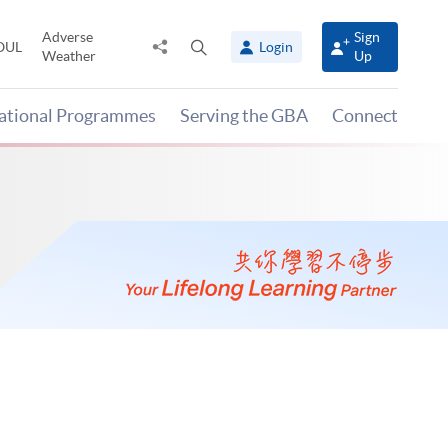
Adverse
Sign
Share
Open
OUL
Login
Weather
Up
to
search
panel
national Programmes
Serving the GBA
Connect