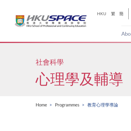
Skip
to
HKU
繁
簡
main
content
Abo
Main
content
start
社會科學
心理學及輔導
Home
Programmes
教育心理學導論