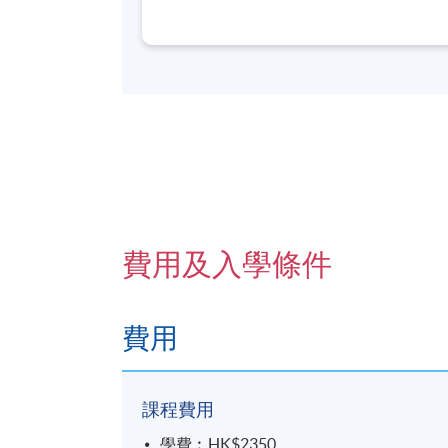
九龍東分校 (也可能在其他分校) ，上
用正向心理學的技能和理論，令客戶和
費用及入學條件
費用
課程費用
學費︰HK$2350