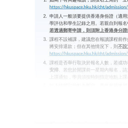
https://hkuspace.hku.hk/cht/admission
申請人一般須要提供香港身份證（適用
學評估和學生記錄之用。若親自到報名
若透過郵寄申請，則須附上香港身分證
課程不設補課，建議您在報讀課程前作
將安排退款；但在其他情況下，則
不設
https://hkuspace.hku.hk/cht/admissio
課程是否舉行取決於報名人數，若成功
安排
。若您於開課前一星期內報名，請
上課通知，學員須按時到指定地點上課
以上時間和地點為暫定，最終安排將視
https://www.hkuspace.hku.hk/cht/learn
若您透過網上報讀課程，完成付款後將
出示與報名時相同的身分證明文件，
前
理。
本課程不設課業及評核，同時不在持續