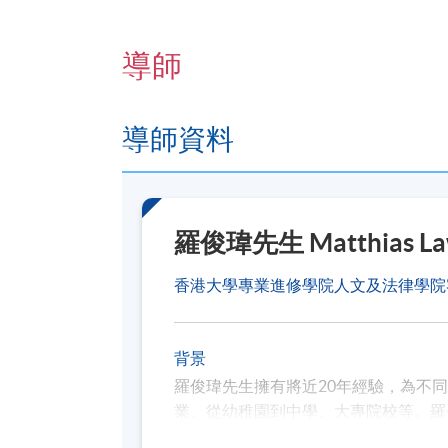
符合出席率要求的學員（一般為
70%
，
（請於報名時提供完整及正確的資料，
導師
https://hkuspace.hku.hk/cht/teaching-a
導師資料
報名代碼
2355-1473NW
開課日期
2025年11月3日 (星期一)
日期 / 時間
羅俊瑋先生 Matthias L
逢周一，6:30pm - 9:30pm
香港大學專業進修學院人文及法律學院
修業期
2025年11月3日 - 2025年12月8日 (共6講
背景
羅俊瑋先生擁有將近20年經驗，為不
地點
業、從幼稚園到中學、大專院校等。羅
九龍東分校
育服務。作為培訓中心的總監，他擅長