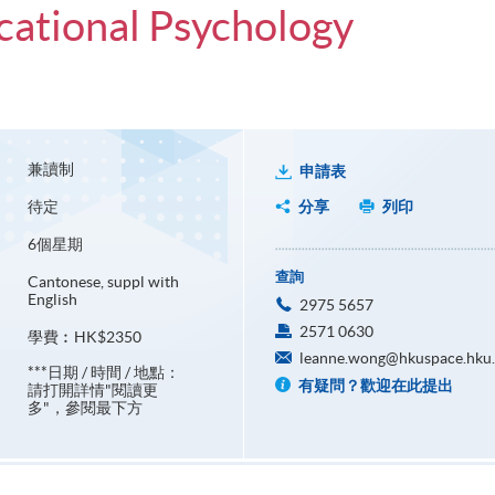
cational Psychology
兼讀制
申請表
待定
分享
列印
6個星期
查詢
Cantonese, suppl with
English
2975 5657
2571 0630
學費︰HK$2350
leanne.wong@hkuspace.hku
***日期 / 時間 / 地點：
有疑問？歡迎在此提出
請打開詳情"閱讀更
多"，參閱最下方