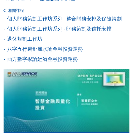
交下期學費的學員，提供網上服務，如學員就讀的課
程設有此服務，課程負責人會通知學員有關程序。
相關課程
個人財務策劃工作坊系列 - 整合財務安排及保險策劃
網上支付可通過「繳費靈」(PPS) (不適用於手機)、
個人財務策劃工作坊系列 - 財務策劃及信托安排
VISA 或 Mastercard、「微信支付」(Online WeChat
Pay) 、「支付寶」(Online Alipay) 或 「轉數快」(FPS)
退休規劃工作坊
繳付學費。
八字五行易卦風水論金融投資運勢
西方數字學論經濟金融投資運勢
親身報名/郵遞
報讀新課程
凡以「先到先得」為取錄方式的課程，請填妥
SF26報名表，親往
報名中心
或以郵遞方式連同學
費以及所需證明文件呈交。