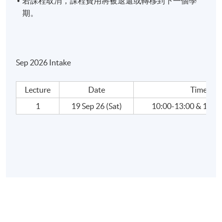
若課程取消，課程費用將被退還或轉移到下一個學
劃師(CFP)、英國銀行學會會士(ACIB)、專業財富
期。
管理師(CFMP)等。他畢業於英國萊斯特大學，持
有工商管理學碩士學位。他現時擔任香港大學專
業進修學院客席講師，並為香港銀行學會及香港
職業訓練局等兼職導師，教授不同金融及銀行課
Sep 2026 Intake
程，例如金融產品銷售合規管理、銀行與金融市
場、退休規劃、內地金融市場動態及認可財策劃
Lecture
Date
Time
師(CFP)教育課程等。除學術領域外，他擁有超
1
19 Sep 26 (Sat)
10:00-13:00 & 14:0
過二十年銀行界工作經驗，職務範圍包括投資理
財業務、信貸業務、分行業務管理及銀行內部培
訓等。
報名代碼
2445-3731NW
開課日期
2026年9月19日 (星期六)
現時接受報名