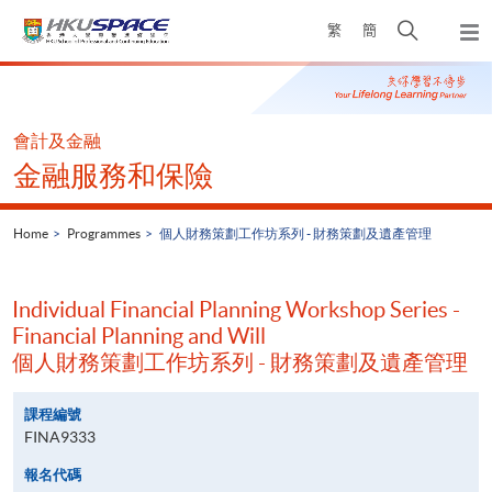
Skip
Open
繁
簡
to
Togg
main
search
navi
Main
content
panel
content
start
會計及金融
金融服務和保險
Home
Programmes
個人財務策劃工作坊系列 - 財務策劃及遺產管理
Individual Financial Planning Workshop Series -
Financial Planning and Will
個人財務策劃工作坊系列 - 財務策劃及遺產管理
課程編號
FINA9333
報名代碼