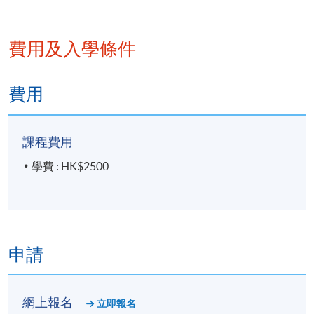
費用及入學條件
日期 / 時間
逢周六，10:00am - 5:00pm
費用
地點
課程費用
港大保良何鴻燊社區書院
學費 : HK$2500
統一教學中心
金鐘教學中心
或其他港島區分校
申請
網上報名
立即報名