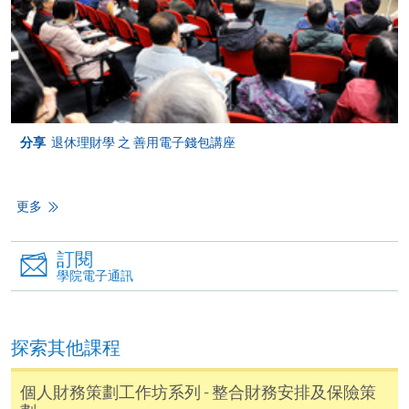
何疑問，請詳閱個別課程資料，或聯絡有關課程負責
人或報名中心。
課程/科目報名注意事項:
選用網上報名服務必須在已接駁互聯網及支援
分享
退休理財學 之 善用電子錢包講座
JavaScript程式瀏覽器的電腦上進行。建議選用
Google Chrome瀏覽器。
申請人不應閒置申請超過10分鐘。否則，申請人
更多
必須重新開始整個申請程序。
網上報名只支援「提早報讀優惠」。如需享用其他
訂閱
報讀優惠，請親臨學院的報名中心報名。
學院電子通訊
在網上報名過程中，由於提交課程申請和付款在系
統處理上為兩個不同的程序，成功付款並不保證成
探索其他課程
功被獲取錄。任何不成功的申請，課程組職員將儘
快與 閣下聯絡。
個人財務策劃工作坊系列 - 整合財務安排及保險策
申請人應注意，不論親身或網上報讀，相同的課