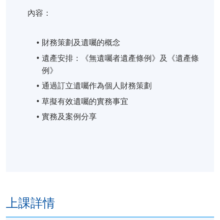
內容：
導師 : Ms. Ivy Leung
梁律師於2003年開始成為執業大律師，她亦是香
財務策劃及遺囑的概念
港仲裁司學會會員，主要的執業範疇包括為商業
遺產安排：《無遺囑者遺產條例》及《遺產條
客戶提供生意或行業相關的法律資詢服務，包括
例》
提供合同法，民事侵權法、本地僱傭法、知識產
通過訂立遺囑作為個人財務策劃
權法、國際貿易法、財產法等的法律意見。她的
草擬有效遺囑的實務事宜
業務亦包括草擬各類法律文件和商業協議、民事
訴訟文件、信託文件、股東協議、認股權協議、
實務及案例分享
僱傭合約、代理協議、服務協議、合作協議、備
忘錄、合資協議等，同時她亦提供有關符合上市
要求的法律文件、收購與合併等商業議題的法律
意見。
梁律師持有英國曼徹斯特大都會大學的法學學士
上課詳情
及北京大學的中國法學學士、香港大學的法學研
究生證書 (PCLL)、英國倫敦大學的法學碩士及香