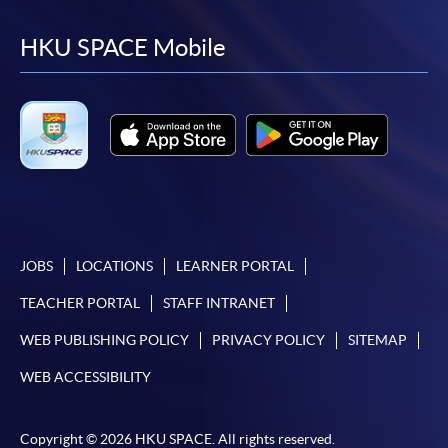
to
to
to
to
facebook
youtube
linkedin
instag
HKU SPACE Mobile
付款方法
1. 現金、「易辦事」（EPS）、微信支付
(WeChat Pay) 或支付寶(Alipay)
申請人可親臨學院任何一所報名中心，以現金、「易
辦事」、微信支付（WeChat Pay）或支付寶
（Alipay） 繳付學費。
2. 支票或銀行本票
如以劃線支票或銀行本票繳付，抬頭請註明「香港大
JOBS
LOCATIONS
LEARNER PORTAL
學專業進修學院」。支票背面請寫上課程名稱及申請
人姓名。 閣下可：
TEACHER PORTAL
STAFF INTRANET
WEB PUBLISHING POLICY
PRIVACY POLICY
SITEMAP
親臨學院各報名中心遞交劃線支票、報名表格及有關
WEB ACCESSIBILITY
證明文件；
或可將上述文件一併寄交各報名中心，信封上請註明
Copyright © 2026 HKU SPACE. All rights reserved.
「報讀課程」，惟學院對郵遞失誤而遺失的支票及個