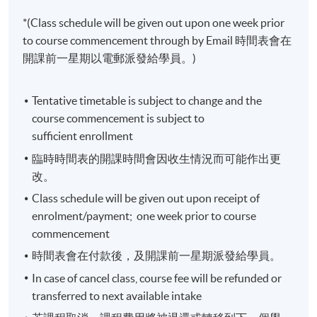
港城市大學的仲裁與替代性爭議解決法律碩士等
*(Class schedule will be given out upon one week prior
資格。
to course commencement through by Email
時間表會在
開課前一星期以電郵派發給學員。)
導師 : Ms. Sheree Ma
Tentative timetable is subject to change and the
course commencement is subject to
馬淑儀小姐在金融業工作超過20年，曾任職於摩
sufficient enrollment
根大通銀行，瑞士銀行，及法國巴黎銀行等國際
臨時時間表的開課時間會因收生情況而可能作出更
投資銀行，負責銷售，產品設計及管理工作。馬
改。
小姐持有日本國際基督教大學文學位，及利茲大
Class schedule will be given out upon receipt of
學工商碩士學位，並獲志奮領獎學金。
enrolment/payment; one week prior to course
commencement
時間表會在付款後，及開課前一星期派發給學員。
導師 : Mr. Choy Chak Po
In case of cancel class, course fee will be refunded or
transferred to next available intake
蔡澤寶先生擁有多個專業資格，包括認可財務策