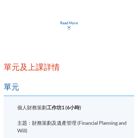
導師: 麥卓民先生, Mr. Christopher Mak, BSc
HKUST,
CAIA, CFA, CIIA, CPA(Aust.), FLMI, FRM,
Read More
MHKSI
麥先生在金融業擁有豐富的經驗，並專注於投資
分析和金融風險管理。他在香港科技大學獲得理
學士學位，主修物理，並輔修數學和社會科
學。 除了他的學術成就外，麥先生在會計、保險
單元及上課詳情
和投資相關領域擁有多項專業資格，包括CAIA特
許另類投資分析師、CFA特許金融分析師、CFP
單元
認可財務策劃師、ACCA特許公認會計師、CPA
(Aust.) 澳洲註冊會計師、CESGA 認證ESG分析
師、MRICS英國皇家特許測量師、FLMI壽險管理
個人財務策劃
工作坊
1 (6小時)
師、FRM金融風險管理師 以及 PRM專業風險管
理師。
主題：財務策劃及遺產管理 (Financial Planning and
Will)