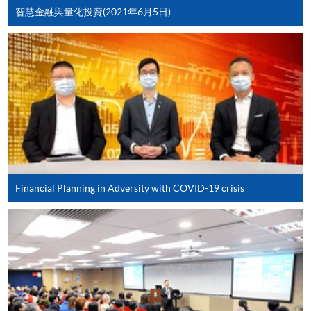
[
下載報名表SF26
]
智慧金融與量化投資(2021年6月5日)
申請學歷頒授及專業課程可能需要其他資料，報名
表可向報名中心或有關課程負責人索取。填妥申請
表格後，請連同報名費/學費以及所需證明文件親
往報名中心或以郵遞方式遞交。
報讀同一學歷頒授課程內其他單元
​學院為學歷頒授課程特設「註冊及學費通知」，適
Financial Planning in Adversity with COVID-19 crisis
用於一般學歷頒授課程。
課程負責人會為學員送上「註冊及學費通知」
(「通知」)，請填妥有關「通知」，並親往報名中
心或以郵遞方式，遞交「通知」及繳交所需費用。
有關繳費詳情，請參閱
付款方法
。如對報名程序有任