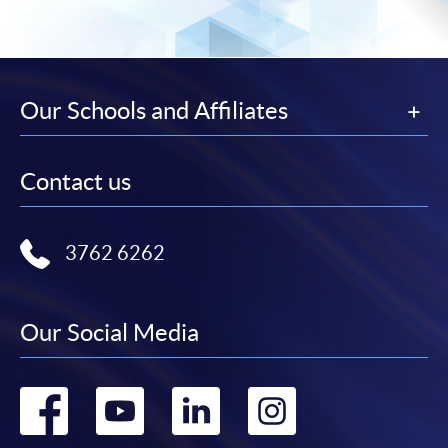
卻不能為這些資訊作出任何明確或隱含的保證。本學院尤其不
會保證下列各項：資訊並無侵犯版權，資訊可安全使用、資訊
準確、資訊適合任何目的、資訊不含電腦病毒等。
Our Schools and Affiliates
本學院（包括其僱員及附屬機構）對你在網上付款而由下列原
因所導致的任何損失，一概不負責；上述原因包括：（1）由
付款銀行或獨立商戶因為付款的網關在處理付款的信用卡、付
Contact us
款卡、智能卡或其他付款的設施時出現任何信息或資訊傳送的
失誤、延誤、中斷、中止、或限制（2）從付款的網關傳送而
來的任何信息或資訊中出現的疏忽、錯誤、誤差或遺漏；
3762 6262
（3）付款的網關在完成網上付款時出現的故障、失靈、或失
誤；（4）任何由付款的網關引起或與付款的網關相關的原
因，包括未獲授權進入、資料傳送的改動、任何非法行為等。
Our Social Media
以上中文本純作參考之用，如內容與英文版本有任何歧義，一
切以英文版本為準。
Go
Go
Go
Go