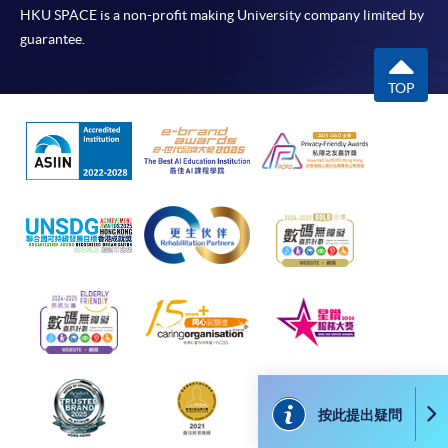
HKU SPACE is a non-profit making University company limited by
人資料概不負責。
guarantee.
3. VISA / Mastercard
TOP
申請人可親臨學院任何一所報名中心，以 VISA 或
Mastercard（包括「香港大學專業進修學院
Mastercard卡」）繳付學費。香港大學專業進修學院
Mastercard卡持有人，如報讀課程滿港幣2,000元，可
享有十個月免息分期付款優惠，惟課程申請人必須為
信用卡持有人。詳情請向學院報名中心職員查詢。
4. 網上繳費服務
大部份公開招生的課程（以先到先得形式報名）及個
別學歷頒授課程提供網上報名/註冊服務，申請人可在
網上使用「繳費靈」（不適用於手機）、VISA或
Mastercard繳付有關課程的報名費或學費。除上述支
付方式之外，如就讀學歷頒授課程設有網上服務，學
按此提出疑問
員亦可以微信支付（Online WeChat Pay）、支付寶