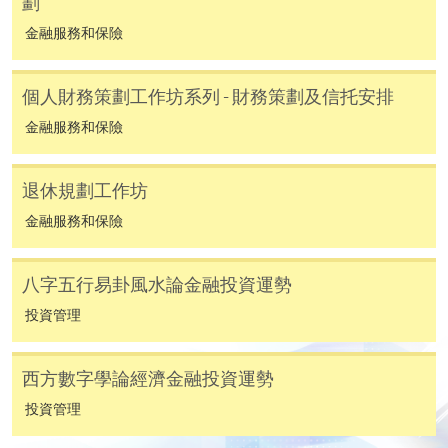
劃
程/科目只可提交一次申請。
金融服務和保險
在網上報名過程中，付款成功後，網頁將顯示付款
確認。另外，確認電子郵件亦會發送到 閣下的電
個人財務策劃工作坊系列 - 財務策劃及信托安排
子郵件帳戶。請保留確定回條作日後查詢用途。
除特殊情況(例如課程因報名人數不足而被取消)及
金融服務和保險
法例規定外，一切已繳費用，概不退還。
如須甄選入學，則正式收據並不可作為 閣下已獲
退休規劃工作坊
取錄的證明。學院將在截止報名日期後儘快通知申
金融服務和保險
請者是否獲取錄。落選的申請人將獲退還已繳交的
學費。
八字五行易卦風水論金融投資運勢
投資管理
免責聲明
西方數字學論經濟金融投資運勢
投資管理
本學院為學院開設的其中一些課程提供在線服務的平台。雖然
本學院會力求在有關網頁上刊載的資訊正確和合時，但本學院