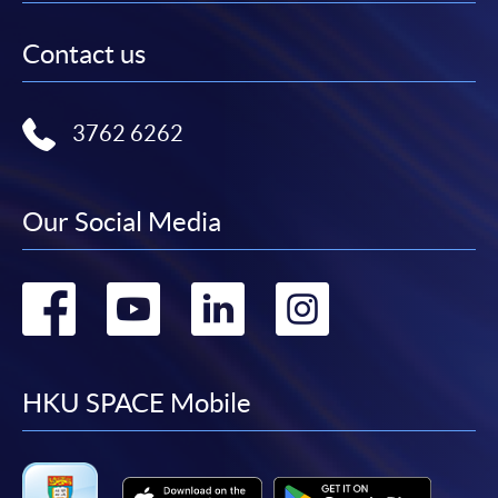
除特殊情況(例如課程因報名人數不足而被取消)及
法例規定外，一切已繳費用，概不退還。
Contact us
如須甄選入學，則正式收據並不可作為 閣下已獲
取錄的證明。學院將在截止報名日期後儘快通知申
3762 6262
請者是否獲取錄。落選的申請人將獲退還已繳交的
學費。
Our Social Media
免責聲明
Go
Go
Go
Go
本學院為學院開設的其中一些課程提供在線服務的平台。雖然
to
to
to
to
本學院會力求在有關網頁上刊載的資訊正確和合時，但本學院
卻不能為這些資訊作出任何明確或隱含的保證。本學院尤其不
facebook
youtube
linkedin
instag
HKU SPACE Mobile
會保證下列各項：資訊並無侵犯版權，資訊可安全使用、資訊
準確、資訊適合任何目的、資訊不含電腦病毒等。