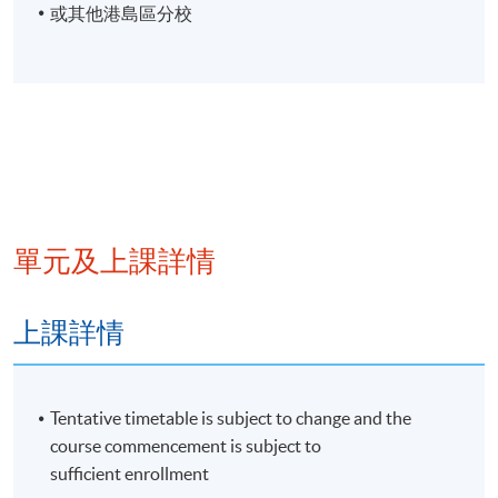
或其他港島區分校
單元及上課詳情
上課詳情
Tentative timetable is subject to change and the
course commencement is subject to
sufficient enrollment