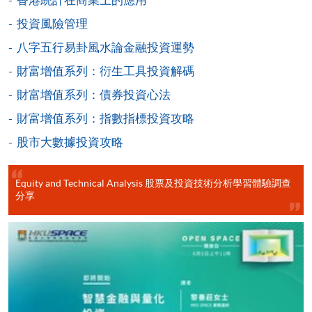
Pay) 、「支付寶」(Online Alipay) 或 「轉數快」(FPS)
投資風險管理
繳付學費。
八字五行易卦風水論金融投資運勢
財富增值系列：衍生工具投資解碼
親身報名/郵遞
財富增值系列：債券投資心法
財富增值系列：指數指標投資攻略
報讀新課程
股市大數據投資攻略
凡以「先到先得」為取錄方式的課程，請填妥
Equity and Technical Analysis 股票及投資技術分析學習體驗調查
SF26報名表，親往
報名中心
或以郵遞方式連同學
分享
費以及所需證明文件呈交。
[
下載報名表SF26
]
申請學歷頒授及專業課程可能需要其他資料，報名
表可向報名中心或有關課程負責人索取。填妥申請
表格後，請連同報名費/學費以及所需證明文件親