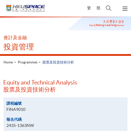
Skip
Open
繁
簡
to
Togg
main
search
navi
Main
content
panel
content
start
會計及金融
投資管理
Home
Programmes
股票及投資技術分析
Equity and Technical Analysis
股票及投資技術分析
課程編號
FINA9010
報名代碼
2435-1363NW