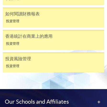
選用網上報名服務必須在已接駁互聯網及支援
JavaScript程式瀏覽器的電腦上進行。建議選用
如何閱讀財務報表
Google Chrome瀏覽器。
投資管理
申請人不應閒置申請超過10分鐘。否則，申請人
必須重新開始整個申請程序。
香港統計在商業上的應用
網上報名只支援「提早報讀優惠」。如需享用其他
投資管理
報讀優惠，請親臨學院的報名中心報名。
在網上報名過程中，由於提交課程申請和付款在系
投資風險管理
統處理上為兩個不同的程序，成功付款並不保證成
功被獲取錄。任何不成功的申請，課程組職員將儘
投資管理
快與 閣下聯絡。
申請人應注意，不論親身或網上報讀，相同的課
程/科目只可提交一次申請。
在網上報名過程中，付款成功後，網頁將顯示付款
確認。另外，確認電子郵件亦會發送到 閣下的電
Our Schools and Affiliates
子郵件帳戶。請保留確定回條作日後查詢用途。