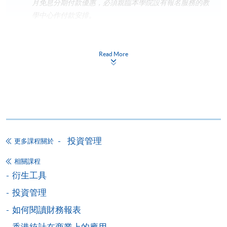
月免息分期付款優惠，必須親臨本學院設有報名服務的教
學中心作付款安排。
如欲了解如何於網上報讀新課程及繳費，請瀏覽網上
申請/報讀指南 :
Read More
-
短期課程
-
個別學歷頒授課程
報讀同一學歷頒授課程內其他單元
投資管理
更多課程關於
個別課程為須報讀同一學歷頒授課程及其他單元或繳
相關課程
交下期學費的學員，提供網上服務，如學員就讀的課
衍生工具
程設有此服務，課程負責人會通知學員有關程序。
投資管理
網上支付可通過「繳費靈」(PPS) (不適用於手機)、
如何閱讀財務報表
VISA 或 Mastercard、「微信支付」(Online WeChat
香港統計在商業上的應用