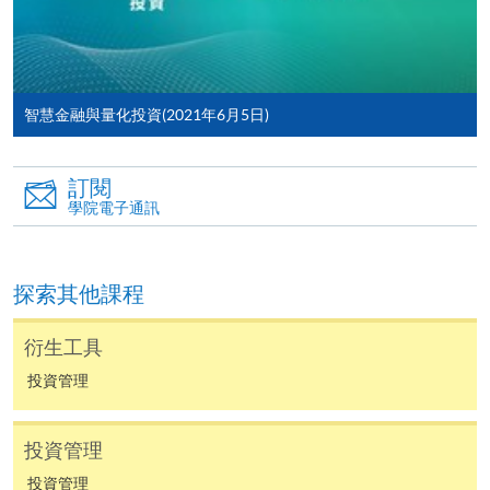
往報名中心或以郵遞方式遞交。
報讀同一學歷頒授課程內其他單元
智慧金融與量化投資(2021年6月5日)
​學院為學歷頒授課程特設「註冊及學費通知」，適
訂閱
用於一般學歷頒授課程。
學院電子通訊
課程負責人會為學員送上「註冊及學費通知」
(「通知」)，請填妥有關「通知」，並親往報名中
探索其他課程
心或以郵遞方式，遞交「通知」及繳交所需費用。
衍生工具
有關繳費詳情，請參閱
付款方法
。如對報名程序有任
投資管理
何疑問，請詳閱個別課程資料，或聯絡有關課程負責
人或報名中心。
投資管理
課程/科目報名注意事項:
投資管理