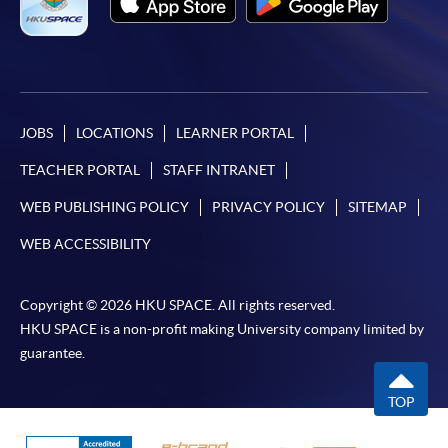
本學院（包括其僱員及附屬機構）對你在網上付款而由下列原
因所導致的任何損失，一概不負責；上述原因包括：（1）由
付款銀行或獨立商戶因為付款的網關在處理付款的信用卡、付
款卡、智能卡或其他付款的設施時出現任何信息或資訊傳送的
失誤、延誤、中斷、中止、或限制（2）從付款的網關傳送而
來的任何信息或資訊中出現的疏忽、錯誤、誤差或遺漏；
JOBS
LOCATIONS
LEARNER PORTAL
（3）付款的網關在完成網上付款時出現的故障、失靈、或失
TEACHER PORTAL
STAFF INTRANET
誤；（4）任何由付款的網關引起或與付款的網關相關的原
因，包括未獲授權進入、資料傳送的改動、任何非法行為等。
WEB PUBLISHING POLICY
PRIVACY POLICY
SITEMAP
WEB ACCESSIBILITY
以上中文本純作參考之用，如內容與英文版本有任何歧義，一
切以英文版本為準。
Copyright © 2026 HKU SPACE. All rights reserved.
HKU SPACE is a non-profit making University company limited by
guarantee.
付款方法
TOP
1. 現金、「易辦事」（EPS）、微信支付
(WeChat Pay) 或支付寶(Alipay)