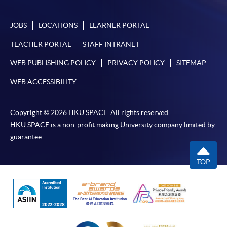
Google Chrome瀏覽器。
申請人不應閒置申請超過10分鐘。否則，申請人
JOBS
LOCATIONS
LEARNER PORTAL
必須重新開始整個申請程序。
TEACHER PORTAL
STAFF INTRANET
網上報名只支援「提早報讀優惠」。如需享用其他
報讀優惠，請親臨學院的報名中心報名。
WEB PUBLISHING POLICY
PRIVACY POLICY
SITEMAP
在網上報名過程中，由於提交課程申請和付款在系
WEB ACCESSIBILITY
統處理上為兩個不同的程序，成功付款並不保證成
功被獲取錄。任何不成功的申請，課程組職員將儘
Copyright © 2026 HKU SPACE. All rights reserved.
快與 閣下聯絡。
HKU SPACE is a non-profit making University company limited by
申請人應注意，不論親身或網上報讀，相同的課
guarantee.
程/科目只可提交一次申請。
在網上報名過程中，付款成功後，網頁將顯示付款
TOP
確認。另外，確認電子郵件亦會發送到 閣下的電
子郵件帳戶。請保留確定回條作日後查詢用途。
除特殊情況(例如課程因報名人數不足而被取消)及
法例規定外，一切已繳費用，概不退還。