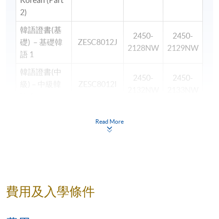
Korean (Part
2)
韓語證書(基
2450-
2450-
礎) – 基礎韓
ZESC8012J
2128NW
2129NW
語 1
韓語證書(中
2450-
2450-
級) – 中級韓
ZESC8012I
2132NW
2133NW
語 1
韓語證書(高
2450-
2450-
Read More
級) – 高級韓
ZESC8012H
2136NW
2137NW
語 1
韓語文憑 – 深
2450-
2450-
ZESC8012D
造韓語 1
2140NW
2141NW
費用及入學條件
＊
第
一
場入學試考試
/
時間
/
地點
Apply Now