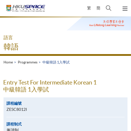
Skip
Open
繁
簡
to
Togg
main
search
navi
Main
content
panel
content
start
語言
韓語
Home
Programmes
中級韓語 1入學試
Entry Test For Intermediate Korean 1
中級韓語 1入學試
課程編號
ZESC8012I
課程制式
兼讀制