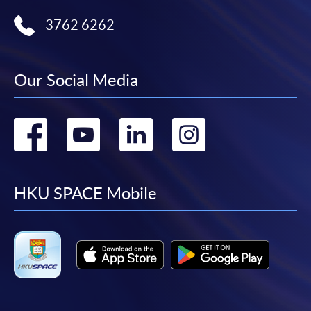
報讀同一學歷頒授課程內其他單元
3762 6262
​學院為學歷頒授課程特設「註冊及學費通知」，適
用於一般學歷頒授課程。
Our Social Media
課程負責人會為學員送上「註冊及學費通知」
Go
Go
Go
Go
(「通知」)，請填妥有關「通知」，並親往報名中
心或以郵遞方式，遞交「通知」及繳交所需費用。
to
to
to
to
有關繳費詳情，請參閱
付款方法
。如對報名程序有任
facebook
youtube
linkedin
instag
HKU SPACE Mobile
何疑問，請詳閱個別課程資料，或聯絡有關課程負責
人或報名中心。
課程/科目報名注意事項:
選用網上報名服務必須在已接駁互聯網及支援
JavaScript程式瀏覽器的電腦上進行。建議選用