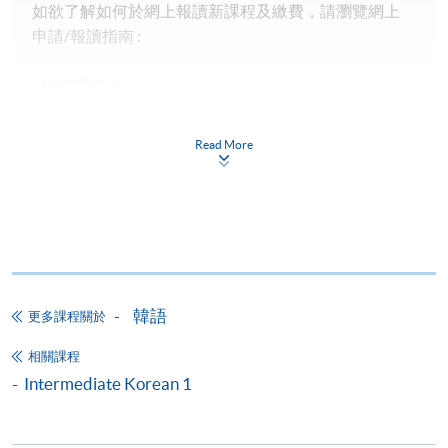
如欲了解如何於網上報讀新課程及繳費，請瀏覽網上
申請/報讀指南 :
-
短期課程
-
個別學歷頒授課程
Read More
報讀同一學歷頒授課程內其他單元
個別課程為須報讀同一學歷頒授課程及其他單元或繳
交下期學費的學員，提供網上服務，如學員就讀的課
程設有此服務，課程負責人會通知學員有關程序。
韓語
更多課程關於
網上支付可通過「繳費靈」(PPS) (不適用於手機)、
相關課程
VISA 或 Mastercard、「微信支付」(Online WeChat
Intermediate Korean 1
Pay) 、「支付寶」(Online Alipay) 或 「轉數快」(FPS)
繳付學費。