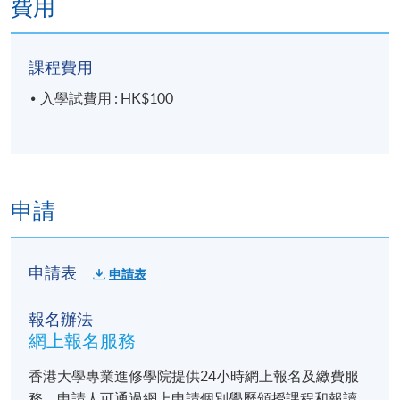
費用
日期: 2026年9月5日（六）， 2:30 – 3:30pm
課程費用
地點: 九龍東分校，九龍灣宏開道28號（九龍灣港鐵
站B出口）
入學試費用 : HK$100
(課室編號，請參考當日大堂通告)
＊
第
二
場入學試考試
/
時間
/
地點
Apply
申請
Now
申請表
申請表
日期: 2026年9月19日（六）， 2:30 – 3:30pm
地點: 九龍東分校，九龍灣宏開道28號（九龍灣港鐵
報名辦法
站B出口）
網上報名服務
(課室編號，請參考當日大堂通告)
香港大學專業進修學院提供24小時網上報名及繳費服
務，申請人可通過網上申請個別學歷頒授課程和報讀