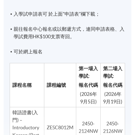
入學試申請表可 於上面"申請表"欄下載；
親往報名中心報名或以郵遞方式，連同申請表格、入
學試費用HK$100支票寄回。
可於網上報名
第
一
場入
第
二
場入
學試:
學試
:
課程名稱
課程編號
報名代碼
報名代碼
(2026年
(2026年
9月5日)
9月19日)
韓語證書(入
門) –
2450-
2450-
Introductory
ZESC8012M
2124NW
2126NW