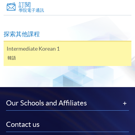
訂閱
學院電子通訊
親身報名/郵遞
探索其他課程
報讀新課程
Intermediate Korean 1
凡以「先到先得」為取錄方式的課程，請填妥
韓語
SF26報名表，親往
報名中心
或以郵遞方式連同學
費以及所需證明文件呈交。
[
下載報名表SF26
]
申請學歷頒授及專業課程可能需要其他資料，報名
Our Schools and Affiliates
表可向報名中心或有關課程負責人索取。填妥申請
表格後，請連同報名費/學費以及所需證明文件親
往報名中心或以郵遞方式遞交。
Contact us