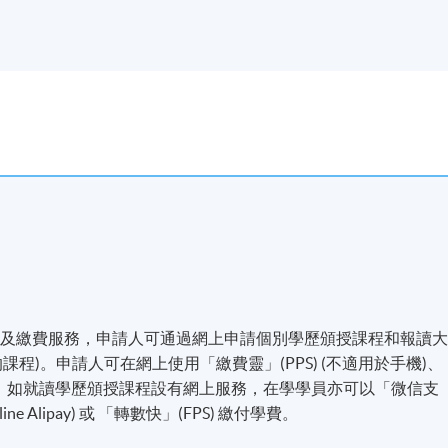
名及繳費服務，申請人可通過網上申請個別學歷頒授課程和報讀
程)。申請人可在網上使用「繳費靈」(PPS) (不適用於手機)、
付方式之外，如就讀學歷頒授課程設有網上服務，在學學員亦可以「微信支
line Alipay) 或 「轉數快」(FPS) 繳付學費。