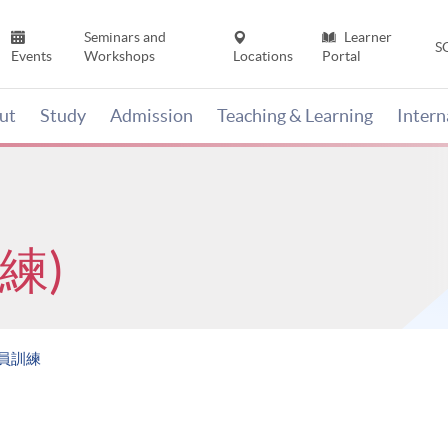
Seminars and
Learner
S
Events
Workshops
Locations
Portal
ut
Study
Admission
Teaching & Learning
Inter
練)
賞員訓練