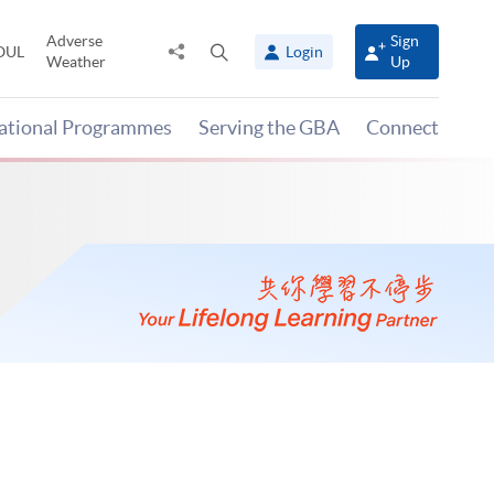
Adverse
Sign
Share
Open
OUL
Login
Weather
Up
to
search
panel
national Programmes
Serving the GBA
Connect