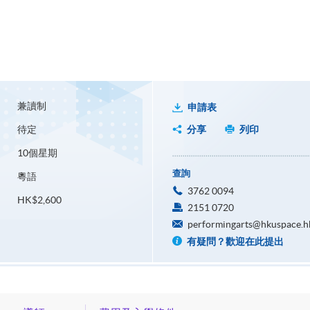
兼讀制
申請表
待定
分享
列印
10個星期
查詢
粵語
3762 0094
HK$2,600
2151 0720
performingarts@hkuspace.h
有疑問？歡迎在此提出