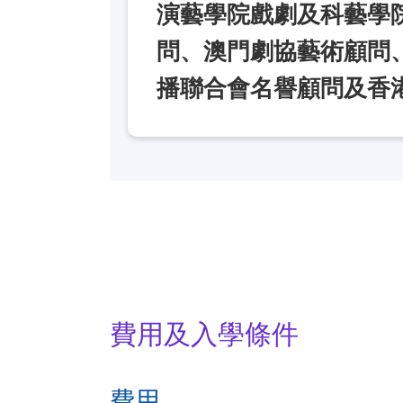
演藝學院戲劇及科藝學
問、澳門劇協藝術顧問
播聯合會名譽顧問及香
費用及入學條件
費用