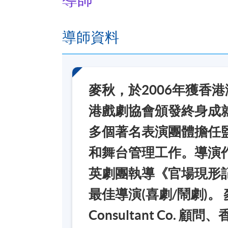
導師資料
麥秋，於2006年獲香
港戲劇協會頒發終身成
多個著名表演團體擔任
和舞台管理工作。導演作
英劇團執導《官場現形
最佳導演(喜劇/鬧劇)。 麥氏
Consultant Co