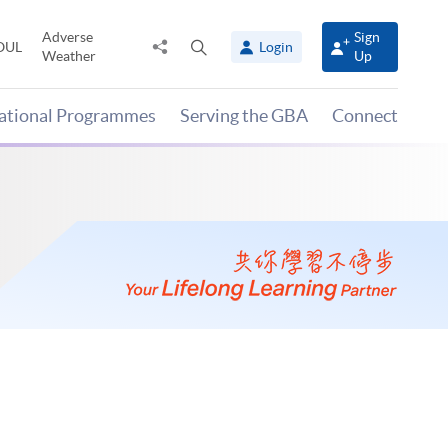
Adverse
Sign
Share
Open
OUL
Login
Weather
Up
to
search
panel
national Programmes
Serving the GBA
Connect