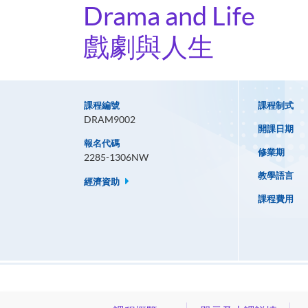
Drama and Life
戲劇與人生
課程編號
課程制式
DRAM9002
開課日期
報名代碼
修業期
2285-1306NW
教學語言
經濟資助
課程費用