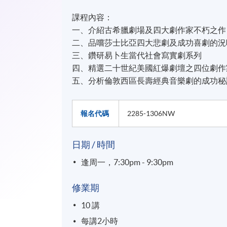
課程內容：
一、介紹古希臘劇場及四大劇作家不朽之作
二、品嚐莎士比亞四大悲劇及成功喜劇的況
三、鑽研易卜生當代社會寫實劇系列
四、精選二十世紀美國紅爆劇壇之四位劇作
五、分析倫敦西區長壽經典音樂劇的成功秘
報名代碼
2285-1306NW
日期 / 時間
逢周一，7:30pm - 9:30pm
修業期
10 講
每講2小時