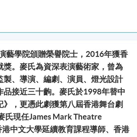
港演藝學院頒贈榮譽院士，2016年獲香
就獎。麥氏為資深表演藝術家，曾為
監製、導演、編劇、演員、燈光設計
品接近三十齣。麥氏於1998年替中
記》，更憑此劇獲第八屆香港舞台劇
現任James Mark Theatre
. 顧問、香港中文大學延續教育課程導師、香港