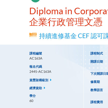
Diploma in Corpora
企業行政管理文憑
持續進修基金 CEF 認可
課程編號
課程制式
AC163A
開課日期
報名代碼
2445-AC163A
下次開課日
資歷架構級別
修業期
經濟資助
教學語言
學分
60
課程費用