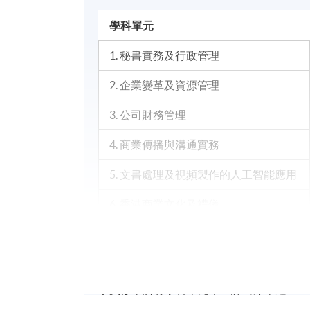
學科單元
1. 秘書實務及行政管理
2. 企業變革及資源管理
3. 公司財務管理
4. 商業傳播與溝通實務
5. 文書處理及視頻製作的人工智能應用
6. 香港商業文化及禮儀
學銜
學員修畢所有學科單元，上課出席率達70
經香港大學專業進修學院獲准頒授「企業行