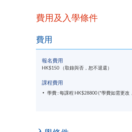
費用及入學條件
未來開班表（暫定）
費用
學期
學科單
報名費用
HK$150 （取錄與否，恕不退還）
公司財務
2026年9月
文書處理
課程費用
學費 : 每課程 HK$28800 (*學費如需
商業傳播
2027年1月
香港商業