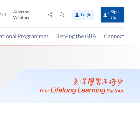
Adverse
Sign
Share
Open
OUL
Login
Weather
Up
to
search
panel
national Programmes
Serving the GBA
Connect