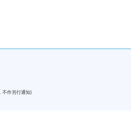
元
管理
及視頻製作的人工智能應用
更改，不作另行通知)
與溝通實務
文化及禮儀