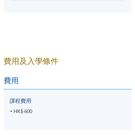
09:00-12:00
客席講師，教授人工智能、機器學習、大數據及商業
應用等課程，致力將科技應用與商業實務結合。
出席率達到 70% 的學生將獲發修業證明書。
在課堂上，Thomas透過案例分析及實務練習，引導
學員理解如何將創意與數據結合，並應用於品牌推廣
如有需要，課程小組保留更改上述時間表或教學地點
及市場營銷策略，提升實際應用能力及市場競爭力。
的權利。
課程的確認取決於足夠的報名人數。
費用及入學條件
費用
報名代碼
2440-1500NW
開課日期
2026年8月30日 (星期日)
課程費用
現時接受報名
HK$ 600