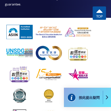
guarantee.
免責聲明
TOP
本學院為學院開設的其中一些課程提供在線服務的平台。雖然
本學院會力求在有關網頁上刊載的資訊正確和合時，但本學院
卻不能為這些資訊作出任何明確或隱含的保證。本學院尤其不
會保證下列各項：資訊並無侵犯版權，資訊可安全使用、資訊
準確、資訊適合任何目的、資訊不含電腦病毒等。
本學院（包括其僱員及附屬機構）對你在網上付款而由下列原
因所導致的任何損失，一概不負責；上述原因包括：（1）由
付款銀行或獨立商戶因為付款的網關在處理付款的信用卡、付
款卡、智能卡或其他付款的設施時出現任何信息或資訊傳送的
失誤、延誤、中斷、中止、或限制（2）從付款的網關傳送而
來的任何信息或資訊中出現的疏忽、錯誤、誤差或遺漏；
按此提出疑問
（3）付款的網關在完成網上付款時出現的故障、失靈、或失
誤；（4）任何由付款的網關引起或與付款的網關相關的原
因，包括未獲授權進入、資料傳送的改動、任何非法行為等。