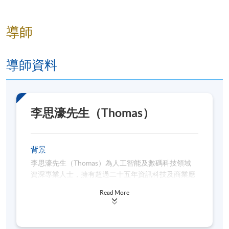
視覺效果
導師
導師資料
李思濠先生（Thomas）
上課詳情
背景
李思濠先生（Thomas）為人工智能及數碼科技領域
報名代碼
上課地點
上課日期 及 時間
截止報名日
資深專業人士，擁有超過二十五年資訊科技及商業應
用經驗，專注於數碼轉型、數據應用及創新科技發
2026年8月30
Read More
展。
日 (星期日)
2440-
九龍西分
2026年8月
1500NW
校
日 (星期日)
Thomas具備超過十五年教學經驗，現為 HKU SPACE