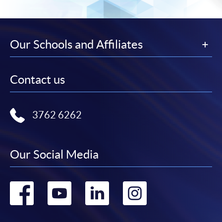
課程負責人會為學員送上「註冊及學費通知」
(「通知」)，請填妥有關「通知」，並親往報名中
心或以郵遞方式，遞交「通知」及繳交所需費用。
Our Schools and Affiliates
有關繳費詳情，請參閱
付款方法
。如對報名程序有任
何疑問，請詳閱個別課程資料，或聯絡有關課程負責
Contact us
人或報名中心。
課程/科目報名注意事項:
3762 6262
選用網上報名服務必須在已接駁互聯網及支援
JavaScript程式瀏覽器的電腦上進行。建議選用
Our Social Media
Google Chrome瀏覽器。
申請人不應閒置申請超過10分鐘。否則，申請人
Go
Go
Go
Go
必須重新開始整個申請程序。
網上報名只支援「提早報讀優惠」。如需享用其他
to
to
to
to
報讀優惠，請親臨學院的報名中心報名。