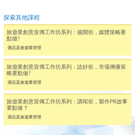
凡以「先到先得」為取錄方式的課程，請填妥
探索其他課程
SF26報名表，親往
報名中心
或以郵遞方式連同學
費以及所需證明文件呈交。
旅遊業創意宣傳工作坊系列：揚開佢，媒體策略要
點做?
[
下載報名表SF26
]
酒店及旅遊業管理
申請學歷頒授及專業課程可能需要其他資料，報名
表可向報名中心或有關課程負責人索取。填妥申請
旅遊業創意宣傳工作坊系列：諗好佢，市場傳播策
略要點做?
表格後，請連同報名費/學費以及所需證明文件親
往報名中心或以郵遞方式遞交。
酒店及旅遊業管理
旅遊業創意宣傳工作坊系列：講啱佢，製作PR故事
報讀同一學歷頒授課程內其他單元
要點做？
酒店及旅遊業管理
​學院為學歷頒授課程特設「註冊及學費通知」，適
用於一般學歷頒授課程。