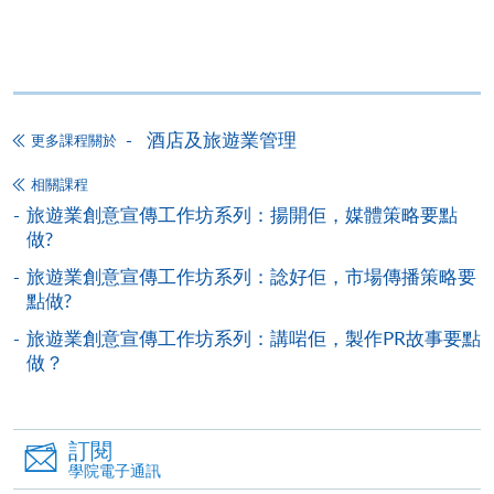
報讀同一學歷頒授課程內其他單元
個別課程為須報讀同一學歷頒授課程及其他單元或繳
酒店及旅遊業管理
更多課程關於
交下期學費的學員，提供網上服務，如學員就讀的課
程設有此服務，課程負責人會通知學員有關程序。
相關課程
旅遊業創意宣傳工作坊系列：揚開佢，媒體策略要點
網上支付可通過「繳費靈」(PPS) (不適用於手機)、
做?
VISA 或 Mastercard、「微信支付」(Online WeChat
旅遊業創意宣傳工作坊系列：諗好佢，市場傳播策略要
Pay) 、「支付寶」(Online Alipay) 或 「轉數快」(FPS)
點做?
繳付學費。
旅遊業創意宣傳工作坊系列：講啱佢，製作PR故事要點
做？
親身報名/郵遞
訂閱
學院電子通訊
報讀新課程