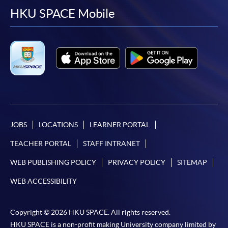
在網上報名過程中，由於提交課程申請和付款在系
facebook
youtube
linkedin
instag
HKU SPACE Mobile
統處理上為兩個不同的程序，成功付款並不保證成
功被獲取錄。任何不成功的申請，課程組職員將儘
快與 閣下聯絡。
申請人應注意，不論親身或網上報讀，相同的課
程/科目只可提交一次申請。
在網上報名過程中，付款成功後，網頁將顯示付款
確認。另外，確認電子郵件亦會發送到 閣下的電
子郵件帳戶。請保留確定回條作日後查詢用途。
JOBS
LOCATIONS
LEARNER PORTAL
除特殊情況(例如課程因報名人數不足而被取消)及
TEACHER PORTAL
STAFF INTRANET
法例規定外，一切已繳費用，概不退還。
如須甄選入學，則正式收據並不可作為 閣下已獲
WEB PUBLISHING POLICY
PRIVACY POLICY
SITEMAP
取錄的證明。學院將在截止報名日期後儘快通知申
WEB ACCESSIBILITY
請者是否獲取錄。落選的申請人將獲退還已繳交的
學費。
Copyright © 2026 HKU SPACE. All rights reserved.
HKU SPACE is a non-profit making University company limited by