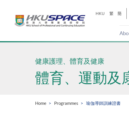
Skip
to
HKU
繁
簡
main
content
Abo
Main
content
start
健康護理、體育及健康
體育、運動及
Home
Programmes
瑜伽導師訓練證書