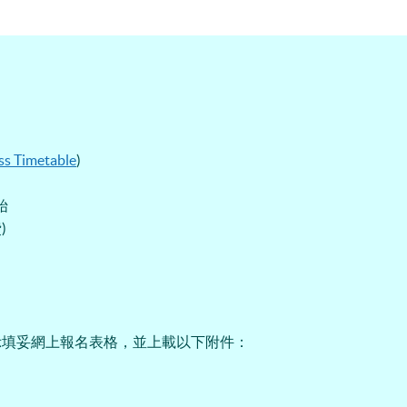
ss Timetable
)
開始
)
示填妥網上報名表格，並上載以下附件：