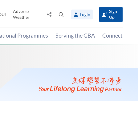
Adverse
Sign
Share
Open
OUL
Login
Weather
Up
to
search
panel
national Programmes
Serving the GBA
Connect