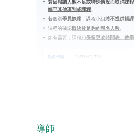
若
因報讀人數不足或特殊情況而取消課
轉至其他班別或課程
。
若個別
學員缺席
，課程小組
將不提供補
課程的確認
取決於足夠的報名人數
。
如有需要，課程組
保留更改時間表、教
報名代碼
2450-HS175A
日期 / 時間
逢周五，9:00am - 6:00pm
地點
港島東分校
導師
*Subject to be confirmed