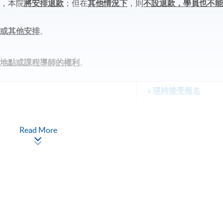
程
，本院
將安排退款
；但在
其他情況下
，則
不設退款，學員也不
課或其他安排
。
學地點或課程導師的權利
。
現時接受報名
Read More