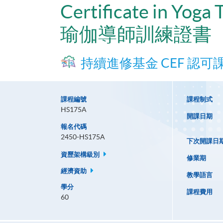
Certificate in Yoga 
瑜伽導師訓練證書
持續進修基金 CEF 認可
課程編號
課程制式
HS175A
開課日期
報名代碼
2450-HS175A
下次開課日
資歷架構級別
修業期
經濟資助
教學語言
學分
課程費用
60