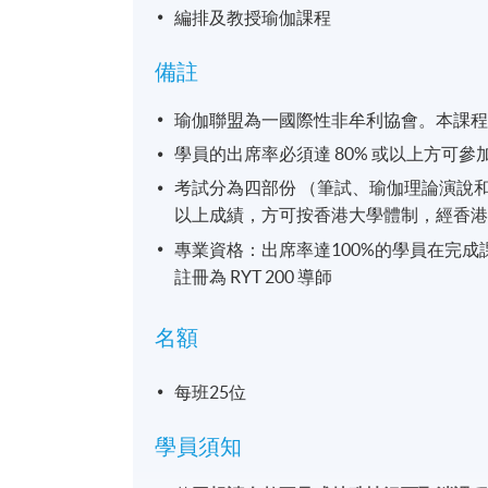
編排及教授瑜伽課程
備註
瑜伽聯盟為一國際性非牟利協會。本課程內容
學員的出席率必須達 80% 或以上方可參
考試分為四部份 （筆試、瑜伽理論演說
以上成績，方可按香港大學體制，經香
專業資格：出席率達100%的學員在完成課
註冊為 RYT 200 導師
名額
每班25位
學員須知