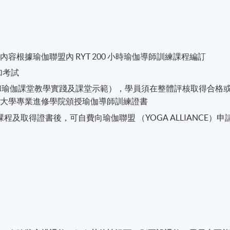
根據瑜伽聯盟內 RYT 200 小時瑜伽導師訓練課程編訂
加考試
和瑜伽課堂教學實踐及課堂示範），學員須在整體評核取得合格
港大學專業進修學院頒授瑜伽導師訓練證書
程及取得證書後，可自費向瑜伽聯盟 （YOGA ALLIANCE）申