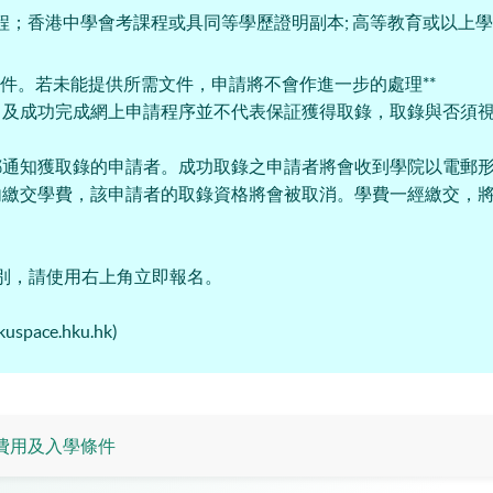
程；香港中學會考課程或具同等學歷證明副本; 高等教育或以上
pdf格式之附件。若未能提供所需文件，申請將不會作進一步的處理**
，及成功完成網上申請程序並不代表保証獲得取錄，取錄與否須
郵通知獲取錄的申請者。成功取錄之申請者將會收到學院以電郵
內繳交學費，該申請者的取錄資格將會被取消。學費一經繳交，
之班別，請使用右上角立即報名。
ace.hku.hk)
費用及入學條件