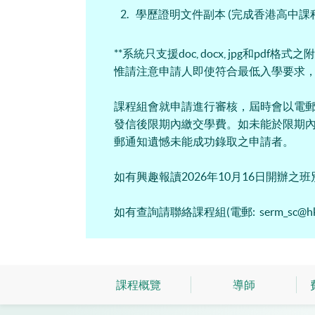
學歷證明文件副本 (完成香港高中課
**系統只支援doc, docx, jpg和
惟請注意申請人即使符合最低入學要求
課程組會就申請進行審核，屆時會以電
發信後限期內繳交學費。如未能於限期
郵通知遺憾未能成功錄取之申請者。
如有興趣報讀2026年10月16日開辦
如有查詢請聯絡課程組(電郵: serm_sc@hkusp
課程概覽
導師