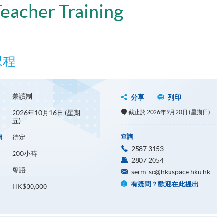
Teacher Training
課程
兼讀制
分享
列印
2026年10月16日 (星期
截止於 2026年9月20日 (星期日)
五)
查詢
待定
期
2587 3153
200小時
2807 2054
粵語
serm_sc@hkuspace.hku.hk
有疑問？歡迎在此提出
HK$30,000