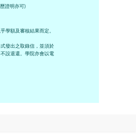
學歷證明亦可)
視乎學額及審核結果而定。
形式發出之取錄信，並須於
將不設退還。學院亦會以電