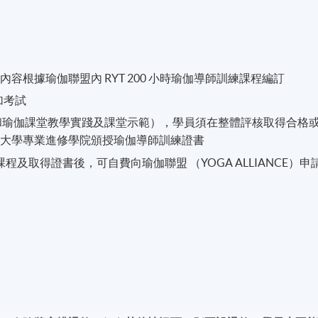
根據瑜伽聯盟內 RYT 200 小時瑜伽導師訓練課程編訂
加考試
和瑜伽課堂教學實踐及課堂示範），學員須在整體評核取得合格
港大學專業進修學院頒授瑜伽導師訓練證書
程及取得證書後，可自費向瑜伽聯盟 （YOGA ALLIANCE）申