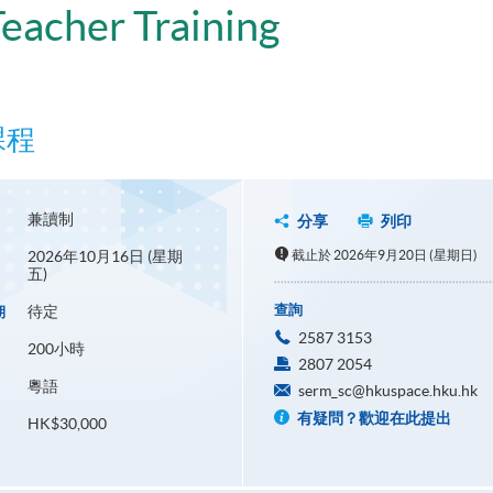
Teacher Training
課程
兼讀制
分享
列印
2026年10月16日 (星期
截止於 2026年9月20日 (星期日)
五)
查詢
待定
期
2587 3153
200小時
2807 2054
粵語
serm_sc@hkuspace.hku.hk
有疑問？歡迎在此提出
HK$30,000