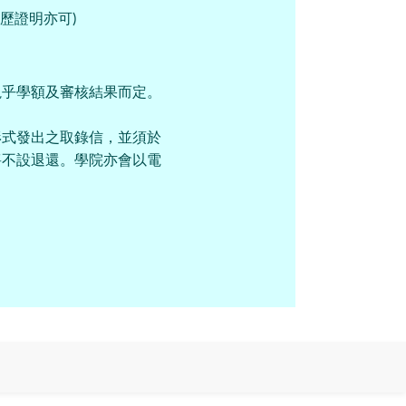
學歷證明亦可)
視乎學額及審核結果而定。
形式發出之取錄信，並須於
將不設退還。學院亦會以電