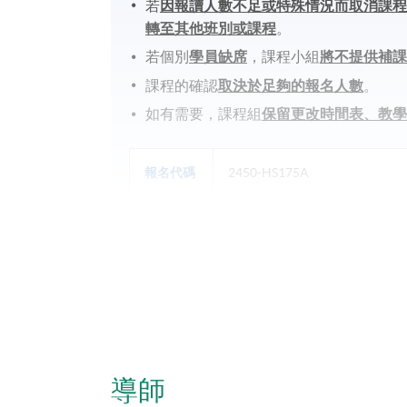
若
因報讀人數不足或特殊情況而取消課
轉至其他班別或課程
。
若個別
學員缺席
，課程小組
將不提供補
課程的確認
取決於足夠的報名人數
。
如有需要，課程組
保留更改時間表、教
報名代碼
2450-HS175A
日期 / 時間
逢周五，9:00am - 6:00pm
地點
港島東分校
導師
*Subject to be confirmed