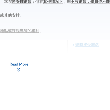
程
，本院
將安排退款
；但在
其他情況下
，則
不設退款，學員也不
課或其他安排
。
學地點或課程導師的權利
。
現時接受報名
Read More