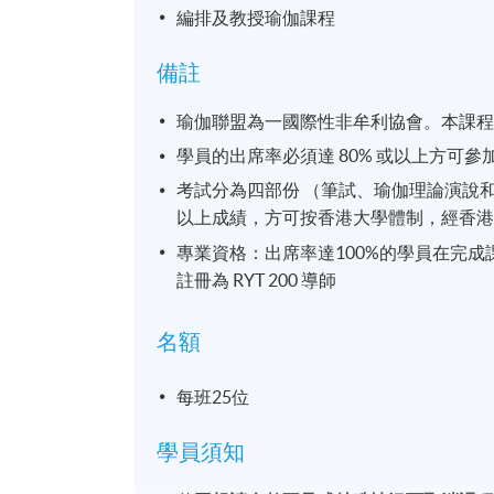
編排及教授瑜伽課程
備註
瑜伽聯盟為一國際性非牟利協會。本課程內容
學員的出席率必須達 80% 或以上方可參
考試分為四部份 （筆試、瑜伽理論演說
以上成績，方可按香港大學體制，經香
專業資格：出席率達100%的學員在完成課
註冊為 RYT 200 導師
名額
每班25位
學員須知