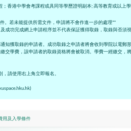
程；香港中學會考課程或具同等學歷證明副本; 高等教育或以上
pdf格式之附件。若未能提供所需文件，申請將不會作進一步的處理**
，及成功完成網上申請程序並不代表保証獲得取錄，取錄與否須
郵通知獲取錄的申請者。成功取錄之申請者將會收到學院以電郵
內繳交學費，該申請者的取錄資格將會被取消。學費一經繳交，
之班別，請使用右上角立即報名。
ace.hku.hk)
費用及入學條件