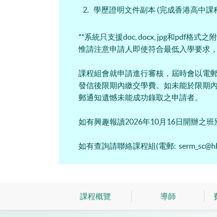
學歷證明文件副本 (完成香港高中課
**系統只支援doc, docx, jpg和
惟請注意申請人即使符合最低入學要求
課程組會就申請進行審核，屆時會以電
發信後限期內繳交學費。如未能於限期
郵通知遺憾未能成功錄取之申請者。
如有興趣報讀2026年10月16日開辦
如有查詢請聯絡課程組(電郵: serm_sc@hkusp
課程概覽
導師