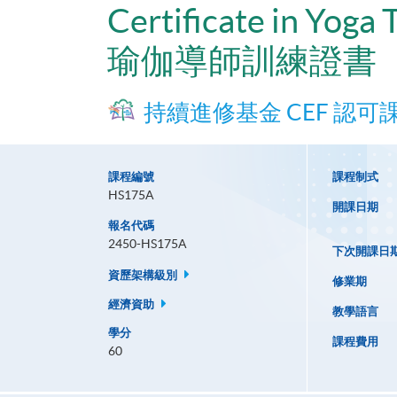
Certificate in Yoga 
瑜伽導師訓練證書
持續進修基金 CEF 認可
課程編號
課程制式
HS175A
開課日期
報名代碼
2450-HS175A
下次開課日
資歷架構級別
修業期
經濟資助
教學語言
學分
課程費用
60