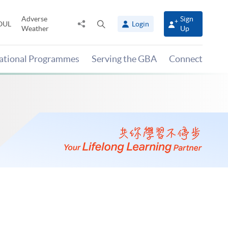
Adverse
Sign
Share
Open
OUL
Login
Weather
Up
to
search
panel
national Programmes
Serving the GBA
Connect