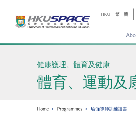
Skip
to
HKU
繁
簡
main
content
Abo
Main
content
start
健康護理、體育及健康
體育、運動及
Home
Programmes
瑜伽導師訓練證書