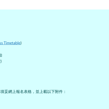
ss Timetable
)
開始
)
示填妥網上報名表格，並上載以下附件：