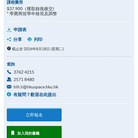
課程費用
$37,900（獲取錄後繳交)
* 學費將按學年檢視及調整
申請表
分享
列印
截止於 2026年8月18日 (星期二)
查詢
3762 4215
2571 8480
hlh.li@hkuspace.hku.hk
有疑問？歡迎在此提出
立即報名
加入我的書籤