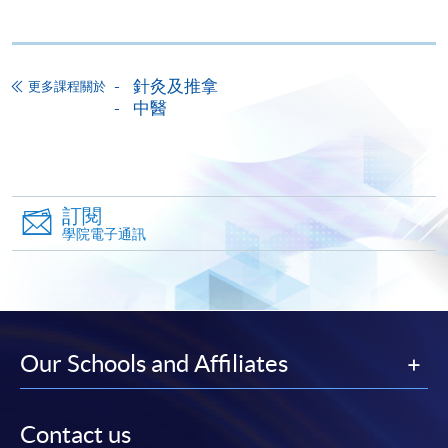
網上報名
立即報名
針灸及推拿
更多課程關於
申請表
下載申請表
中醫
報名辦法
網上報名服務
香港大學專業進修學院提供24小時網上報名及繳費服
訂閱
務，申請人可通過網上申請個別學歷頒授課程和報讀
學院電子通訊
大部份公開招生的課程(以先到先得形式報名的課程)。
申請人可在網上使用「繳費靈」(PPS) (不適用於手
機)、VISA 或 Mastercard。除上述支付方式之外，如就
讀學歷頒授課程設有網上服務，在學學員亦可以「微
信支付」(Online WeChat Pay) 、「支付寶」(Online
Our Schools and Affiliates
Alipay) 或 「轉數快」(FPS) 繳付學費。
Contact us