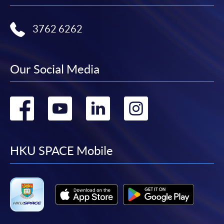
報讀新課程
填寫網上報名表格
3762 6262
申請人可按該課程網頁的右上角的
圖示進入網上服務網頁，然
Our Social Media
後按照指示填妥網上報名表格。
某些課程須甄選入學，並要求申請人上載課程網頁
Go
Go
Go
Go
中指定所須文件(如學歷證明)。系統只支援doc,
docx, jpg 和pdf格式之附件。
to
to
to
to
facebook
youtube
linkedin
instag
繳交所需費用
HKU SPACE Mobile
申請人可使用以下方式繳交報名費或課程費用:
繳費靈網上服務
- 申請人須先開立繳費靈戶口及設
定繳費靈網上密碼。有關如何申請繳費靈戶口及密
碼，請瀏覽繳費靈網址
http://www.ppshk.com
。