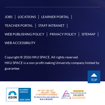
*信用咭網上繳費服務
- 申請人可以 VISA 或
Mastercard（包括「香港大學專業進修學院
JOBS
LOCATIONS
LEARNER PORTAL
Mastercard卡」）繳付學費。
TEACHER PORTAL
STAFF INTRANET
WEB PUBLISHING POLICY
PRIVACY POLICY
SITEMAP
*香港大學專業進修學院Mastercard卡
持有人如欲享用十個
月免息分期付款優惠，必須親臨本學院設有報名服務的教
WEB ACCESSIBILITY
學中心作付款安排。
Copyright © 2026 HKU SPACE. All rights reserved.
如欲了解如何於網上報讀新課程及繳費，請瀏覽網上
HKU SPACE is a non-profit making University company limited by
申請/報讀指南 :
guarantee.
-
短期課程
TOP
-
個別學歷頒授課程
報讀同一學歷頒授課程內其他單元