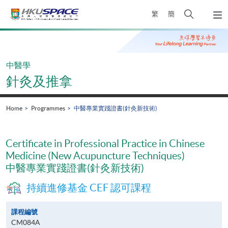
Skip
Open
繁
簡
to
Togg
main
search
navi
Main
content
panel
content
start
中醫學
針灸及推拿
Home
Programmes
中醫專業實踐證書(針灸新技術)
Certificate in Professional Practice in Chinese
Medicine (New Acupuncture Techniques)
中醫專業實踐證書(針灸新技術)
持續進修基金 CEF 認可課程
課程編號
CM084A