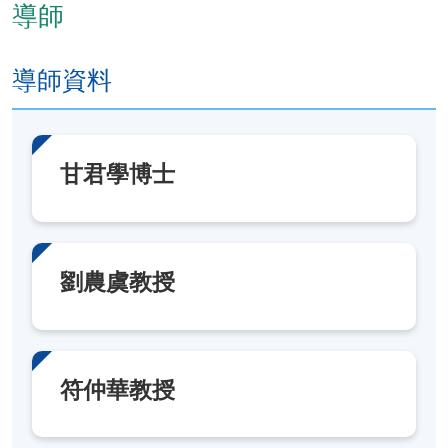
灸、趙氏雷火灸等的操作方法和技術、適應病症及注
導師
意事項。
導師資料
3. 針灸新療法及其臨床應用：介紹靳三針療法、賀氏
“三通法”、中風病症三大針灸新療法、董氏奇穴療法等
治療新思路、新理論、新技術及臨床應用成效。
甘君學博士
學員出席率每學科單元須達到70%或以上，通過學科單
元一至三所有考核，並取得合格成績，可按香港大學
體制經香港大學專業進修學院頒授「中醫專業實踐證
書（針灸新技術）」（Certificate in Professional
劉農虞教授
Practice in Chinese Medicine (New Acupuncture
Techniques)）
符仲華教授
報名代碼
2450-CM084A