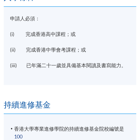
日期 / 時間
逢周一，7:00pm - 10:00pm
申請人必須：
修業期
(i) 完成香港高中課程；或
上課日期為: 2026年3月9日至2026年6月1日
(ii) 完成香港中學會考課程；或
測驗 : 2026年5月11日
簡報 : 2026年5月18及6月1日
(iii) 已年滿二十一歲並具備基本閱讀及書寫能力。
地點
北角城教學中心
港大保良何鴻燊社區書院
持續進修基金
香港大學專業進修學院的持續進修基金院校編號是
100