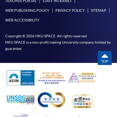
月免息分期付款優惠，必須親臨本學院設有報名服務的教
TEACHER PORTAL
STAFF INTRANET
學中心作付款安排。
WEB PUBLISHING POLICY
PRIVACY POLICY
SITEMAP
如欲了解如何於網上報讀新課程及繳費，請瀏覽網上
WEB ACCESSIBILITY
申請/報讀指南 :
Copyright © 2026 HKU SPACE. All rights reserved.
-
短期課程
HKU SPACE is a non-profit making University company limited by
guarantee.
-
個別學歷頒授課程
TOP
報讀同一學歷頒授課程內其他單元
個別課程為須報讀同一學歷頒授課程及其他單元或繳
交下期學費的學員，提供網上服務，如學員就讀的課
程設有此服務，課程負責人會通知學員有關程序。
網上支付可通過「繳費靈」(PPS) (不適用於手機)、
VISA 或 Mastercard、「微信支付」(Online WeChat