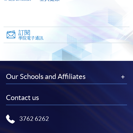
香港大學專業進修學院提供24小時網上報名及繳費服
務，申請人可通過網上申請個別學歷頒授課程和報讀
大部份公開招生的課程(以先到先得形式報名的課程)。
訂閱
申請人可在網上使用「繳費靈」(PPS) (不適用於手
學院電子通訊
機)、VISA 或 Mastercard。除上述支付方式之外，如就
讀學歷頒授課程設有網上服務，在學學員亦可以「微
信支付」(Online WeChat Pay) 、「支付寶」(Online
Alipay) 或 「轉數快」(FPS) 繳付學費。
Our Schools and Affiliates
報讀新課程
Contact us
填寫網上報名表格
申請人可按該課程網頁的右上角的
圖示進入網上服務網頁，然
3762 6262
後按照指示填妥網上報名表格。