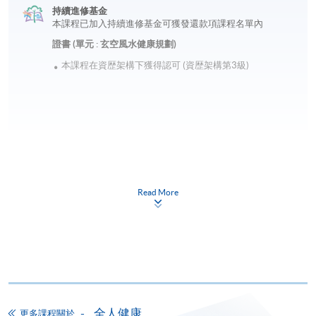
持續進修基金
本課程已加入持續進修基金可獲發還款項課程名單內
證書 (單元 : 玄空風水健康規劃)
本課程在資歴架構下獲得認可 (資歴架構第3級)
申請
Read More
網上報名
立即報名
申請表
下載申請表
報名辦法
全人健康
網上報名服務
更多課程關於