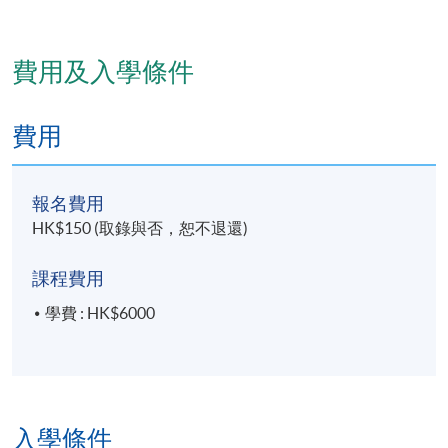
兼卦盤的認知與兼卦替星的應用
玄空風水應用於家居單位佈置上的相關技巧
費用及入學條件
玄空風水健康規劃佈局的實例賞析
學員學習心得簡報及導師評說
費用
評核方法：
評核包括測驗及實習評核
報名費用
HK$150 (取錄與否，恕不退還)
完成本課程並於各評核中獲得合格成績者，將按香港
大學體制，經香港大學專業進修學院頒授證書(單元 : 玄
課程費用
空風水健康規劃 )。
學費 : HK$6000
報名代碼
2375-HS194A
現時接受報名
入學條件