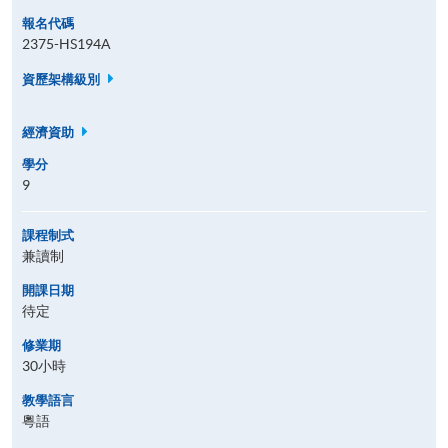
報名代碼
2375-HS194A
資歷架構級別
經濟資助
學分
9
課程制式
兼讀制
開課日期
待定
修業期
30小時
教學語言
粵語