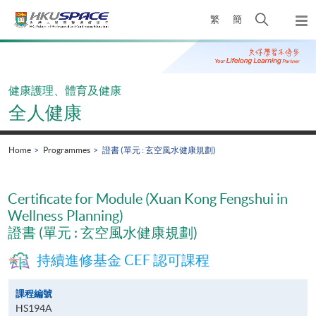
Skip
Open
繁
簡
to
Togg
main
search
navi
Main
content
panel
content
start
健康護理、體育及健康
全人健康
Home
Programmes
證書 (單元 : 玄空風水健康規劃)
Certificate for Module (Xuan Kong Fengshui in
Wellness Planning)
證書 (單元 : 玄空風水健康規劃)
持續進修基金 CEF 認可課程
課程編號
HS194A