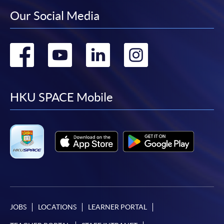
某些課程須甄選入學，並要求申請人上載課程網頁
Our Social Media
中指定所須文件(如學歷證明)。系統只支援doc,
docx, jpg 和pdf格式之附件。
Go
Go
Go
Go
繳交所需費用
to
to
to
to
申請人可使用以下方式繳交報名費或課程費用:
facebook
youtube
linkedin
instag
HKU SPACE Mobile
繳費靈網上服務
- 申請人須先開立繳費靈戶口及設
定繳費靈網上密碼。有關如何申請繳費靈戶口及密
碼，請瀏覽繳費靈網址
http://www.ppshk.com
。
*信用咭網上繳費服務
- 申請人可以 VISA 或
Mastercard（包括「香港大學專業進修學院
Mastercard卡」）繳付學費。
JOBS
LOCATIONS
LEARNER PORTAL
*香港大學專業進修學院Mastercard卡
持有人如欲享用十個