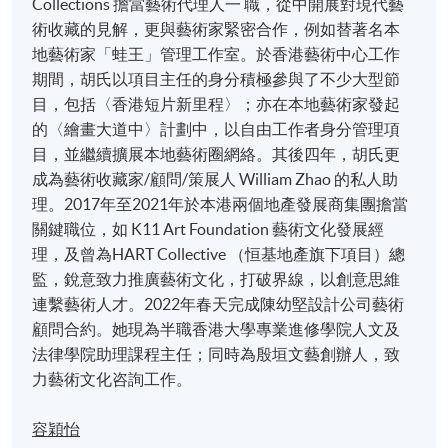
Collections 擔當藝術代理人一 職，從中開展對現代藝
術收藏的見解，更與藝術家緊密合作，例如替著名本
地藝術家「蛙王」管理工作室。於香港藝術中心工作
期間，胡氏以項目主任的身分積極參與了不少大型節
目，包括〈香港短片新里程〉；亦在本地藝術家發起
的〈繪畫大道中〉計劃中，以自由工作者身分管理項
目，並繼續擴展本地藝術圈網絡。其後四年，胡氏更
成為藝術收藏家/顧問/策展人 William Zhao 的私人助
理。2017年至2021年於本港兩個地產發展商集團擔當
關鍵職位，如 K11 Art Foundation 藝術文化發展經
理，及曾為HART Collective （恒基地產旗下項目）總
監，銳意致力推廣藝術文化，打破界線，以創意思維
連繫藝術人才。2022年春天完成陳幼堅設計公司藝術
顧問合約。她現為半職香港大學專業進修學院人文及
法律學院助理課程主任；同時為殷垣文藝創辦人，致
力藝術文化咨詢工作。
容穎怡