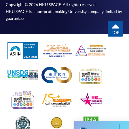
Copyright © 2026 HKU SPACE. All rights reserved.
-
短期課程
HKU SPACE is a non-profit making University company limited by
guarantee.
-
個別學歷頒授課程
TOP
報讀同一學歷頒授課程內其他單元
個別課程為須報讀同一學歷頒授課程及其他單元或繳
交下期學費的學員，提供網上服務，如學員就讀的課
程設有此服務，課程負責人會通知學員有關程序。
網上支付可通過「繳費靈」(PPS) (不適用於手機)、
VISA 或 Mastercard、「微信支付」(Online WeChat
Pay) 、「支付寶」(Online Alipay) 或 「轉數快」(FPS)
繳付學費。