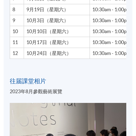
院督導委員會成員，同時擔任香港藝術中心之友主
8
9月19日（星期六）
10:30am - 1:00pm
席，積極參與藝術教育治理與公共文化推廣。
9
10月3日（星期六）
10:30am - 1:00pm
憑藉學術理論與市場實戰並重的雙重背景，劉氏經常
10
10月10日（星期六）
10:30am - 1:00pm
獲邀於國際機構發表專題演講，致力於引導公眾深入
理解物質文化、藝術史及藝術市場的趨勢與動態。
11
10月17日（星期六）
10:30am - 1:00pm
12
10月24日（星期六）
10:30am - 1:00pm
朱天韻
朱天韻（Daisy Chu）為文化策略顧問、策展人，現時
為南豐集團旗艦商場AIRSIDE及保育地標南豐紗廠
往届課堂相片
（The Mills）等項目策劃藝術文化展覽，期望以跨界視
2023年8月參觀藝術展覽
野打破藝術文化界限，創造連結大眾的展覽體驗，近
年的策展項目包括：與倫敦設計博物館合辦的《官感
怪奇：走進ASMR的世界》、在地啟發的《愛你一萬
字》文字主題展覽等。
朱氏的策展方向植根於其文化研究背景，她於倫敦大