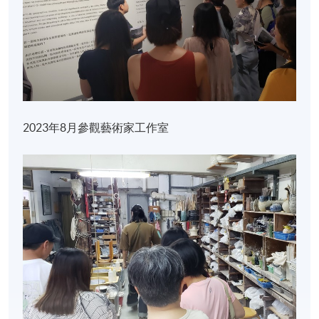
學金匠學院完成藝術行政及文化政策碩士，並擁有逾
十年媒體工作背景，賦予其敏銳的批判思考與傳播直
覺。朱氏於2018年創立獨立藝術空間foreforehead，曾
以《扭蛋美術館》、《巷仔街招展》等實驗性跨媒介
展覽備受好評；
從藝術諮詢、藝術評論到文化推廣，豐富的跨界履歷
2023年8月參觀藝術家工作室
讓她得以游刃有餘地連結國內外藝術機構，推動跨文
化對話。對朱氏而言，策展是一場溫柔而持續的社會
實踐，藉此拓闊城市與社區的藝術想像。
預期學習成果
完成課程後，學生應能夠：
一. 識別及辨認當代藝術文化生態及商業環境的概況、
行業中的專業職位崗位與工作範疇;
二. 指出藝文創意工業最基本的營商及專業操守與「行