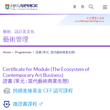
Skip
Open
繁
簡
to
Togg
main
search
navi
Main
content
panel
content
start
藝術、設計及文化
藝術管理
Home
Programmes
證書 (單元 : 當代藝術商業生態)
Certificate for Module (The Ecosystem of
Contemporary Art Business)
證書 (單元 : 當代藝術商業生態)
持續進修基金 CEF 認可課程
微證書課程