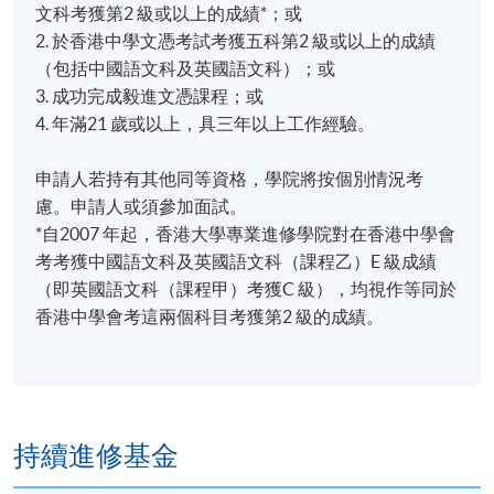
結構和定位、講授藝術文創生態中各持份者對藝博會
文科考獲第2 級或以上的成績*；或
的重要性、營商操守及管理技巧及新人入行條件與挑
2. 於香港中學文憑考試考獲五科第2 級或以上的成績
戰。
Ling WONG, 2023年課程畢業生
（包括中國語文科及英國語文科）；或
3. 成功完成毅進文憑課程；或
4. 年滿21 歲或以上，具三年以上工作經驗。
評核方式
申請人若持有其他同等資格，學院將按個別情況考
慮。申請人或須參加面試。
評核類
內容
比重
*自2007 年起，香港大學專業進修學院對在香港中學會
別
考考獲中國語文科及英國語文科（課程乙）E 級成績
總結測
一小時總結測驗:包括選擇題及短
（即英國語文科（課程甲）考獲C 級），均視作等同於
100%
評
問題
香港中學會考這兩個科目考獲第2 級的成績。
學員修畢課程﹐上課出席率達70%以上﹐並於評核中獲
得合格成績，將按香港大學體制，經香港大學專業進
修學院頒授「證書 (單元 : 當代藝術商業生態)」
持續進修基金