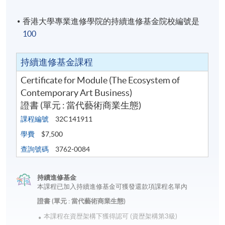
講授及教學活動
香港大學專業進修學院的持續進修基金院校編號是
共 12 節, 每節 2.5 小時, 課時分配為：
100
講授：27小時；專題研討會或實地考察 及 總結測驗：
3小時
持續進修基金課程
Xavier MAN, 2023年課程畢業生
Certificate for Module (The Ecosystem of
報名代碼
2440-AT017A
Contemporary Art Business)
證書 (單元 : 當代藝術商業生態)
現時接受報名
課程編號
32C141911
學費
$7,500
日期 / 時間
查詢號碼
3762-0084
逢周六，上午10:30 - 下午1:00
持續進修基金
本課程已加入持續進修基金可獲發還款項課程名單內
證書 (單元 : 當代藝術商業生態)
地點
本課程在資歴架構下獲得認可 (資歴架構第3級)
港島東分校