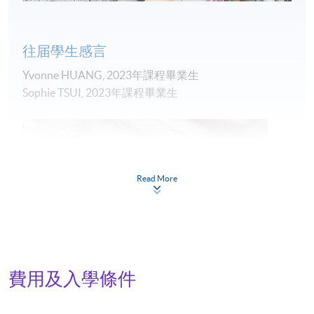
規」;
三. 列舉藝文創意活動/項目 (如展覽) 的簡單操作流程和
往届學生感言
入門技巧;
四. 闡述藝術買賣及相關咨詢工作的基本要求和優秀表
Yvonne HUANG, 2023年課程畢業生
現的分別。
Sophie TSUI, 2023年課程畢業生
課程內容
一、 香港藝文創意工業現況概述
行業整體概覽和市場結構略述、行業中的專業職位，
Read More
特別是文化管理人員的工作範疇、教育傳承的急切
性。
二、 藝術家與藝術工作者的實踐
作為獨立藝術工作者的根本性質：企業和創業精神、
費用及入學條件
學術商業兼備畫廊、大機構到獨立策展人的歷程、項
目個案分享、建立,儲存和運用文檔的流程和重要性 。