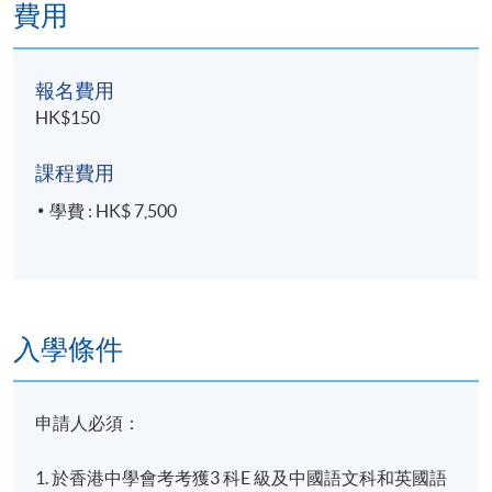
費用
三、 從拍賣看現代及當代藝術
認識拍賣行專家和買賣方的角色與獨特操作、買賣行
情、藝術品的商業價值、拍賣行專家從市場徵集拍品
報名費用
的前膽與眼光。探討現代及當代藝術由純粹欣賞到商
HK$150
業活動的考慮，其中有經驗之談會論及不同客戶/ 藏家/
贊助人的分野和品味。
課程費用
學費 : HK$ 7,500
四、 當代藝術買賣宏觀 到 藝術品修復的細膩
獨立個體戶咨詢工作的狀況、營商竅門與技巧、業內
進行合作的行規。深入闡述拍賣專業、獨立藝術咨詢
及策略師如何跟收藏家、藝博展管理層、藏品處理專
業、新雋藝術品買家、畫廊專業及公眾等作溝通，這
入學條件
工作當中牽涉的基本專業標準及建立良好信譽要素。
申請人必須：
五、 藝術博覽會於行業內外的角色
藝術博覽的行業文化和此專業如何看待當代藝術市場
1. 於香港中學會考考獲3 科E 級及中國語文科和英國語