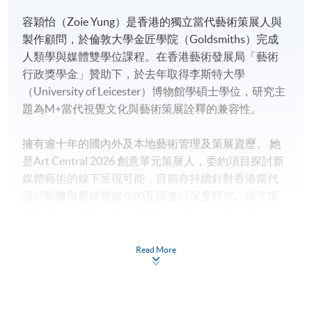
容穎怡（Zoie Yung）是香港的獨立當代藝術策展人與
製作顧問，於倫敦大學金匠學院（Goldsmiths）完成
人類學與媒體雙學位課程。在香港藝術發展局「藝術
行政獎學金」贊助下，於去年取得李斯特大學
（University of Leicester）博物館學碩士學位，研究主
題為M+當代視覺文化與藝術策展詮釋的兼容性。
擁有逾十年的國內外及本地藝術管理及策展資歷。 她
是Art Central 2026 創意單元策展人，委約項目探討新
媒體藝術的線下呈現可能，目前亦持續針對香港當代
流行影像與新媒體媒介的互讀進行深度研究。除了策
展實踐，她憑藉深厚的現場執行經驗，長期為藝術
家、機構及商業實體提供大型裝置及展覽製作顧問服
務，將概念轉化成實際可執行方案。
Read More
劉斾杝