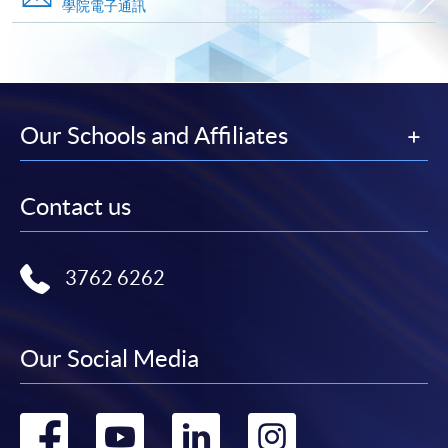
申請人可在網上使用「繳費靈」(PPS) (不適用於手
學院電子通訊
機)、VISA 或 Mastercard。除上述支付方式之外，如就
讀學歷頒授課程設有網上服務，在學學員亦可以「微
信支付」(Online WeChat Pay) 、「支付寶」(Online
Alipay) 或 「轉數快」(FPS) 繳付學費。
Our Schools and Affiliates
報讀新課程
Contact us
填寫網上報名表格
申請人可按該課程網頁的右上角的
圖示進入網上服務網頁，然
3762 6262
後按照指示填妥網上報名表格。
Our Social Media
某些課程須甄選入學，並要求申請人上載課程網頁
中指定所須文件(如學歷證明)。系統只支援doc,
docx, jpg 和pdf格式之附件。
Go
Go
Go
Go