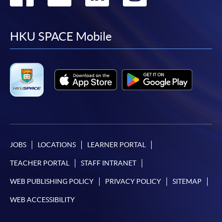
繳交所需費用
to
to
to
to
申請人可使用以下方式繳交報名費或課程費用:
facebook
youtube
linkedin
instag
HKU SPACE Mobile
繳費靈網上服務
- 申請人須先開立繳費靈戶口及設
定繳費靈網上密碼。有關如何申請繳費靈戶口及密
碼，請瀏覽繳費靈網址
http://www.ppshk.com
。
*信用咭網上繳費服務
- 申請人可以 VISA 或
Mastercard（包括「香港大學專業進修學院
Mastercard卡」）繳付學費。
JOBS
LOCATIONS
LEARNER PORTAL
*香港大學專業進修學院Mastercard卡
持有人如欲享用十個
TEACHER PORTAL
STAFF INTRANET
月免息分期付款優惠，必須親臨本學院設有報名服務的教
學中心作付款安排。
WEB PUBLISHING POLICY
PRIVACY POLICY
SITEMAP
WEB ACCESSIBILITY
如欲了解如何於網上報讀新課程及繳費，請瀏覽網上
申請/報讀指南 :