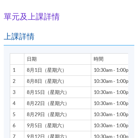
劉斾杝（Bonnie Lau）為資深藝術行政高管、創業家及
藝術教育學者，於亞洲藝術生態圈累積逾十年領導經
單元及上課詳情
驗，兼具國際學術視野與區域市場實戰經驗。她先後
於倫敦及香港接受學術深造與業界發展，持有倫敦蘇
富比藝術學院東亞藝術碩士學位。專業資歷橫跨私人
上課詳情
博物館營運、商業藝廊戰略轉型與國際藝術博覽會創
辦。
日期
時間
劉氏曾出任香港最大型私人博物館——兩依藏博物館總
1
8月1日（星期六）
10:30am - 1:00pm
經理；其後創辦香港首個精品藝術博覽會「Salon On
Hollywood」，以沙龍形式融合中國傳統古玩與當代藝
2
8月8日（星期六）
10:30am - 1:00pm
術。她亦長期擔任「翰明藝廊」總監，專為高淨值資
3
8月15日（星期六）
10:30am - 1:00pm
產客戶、企業與資深藏家提供藝術品資產配置、價值
評估及系統化收藏管理等專業諮詢。
4
8月22日（星期六）
10:30am - 1:00pm
5
8月29日（星期六）
10:30am - 1:00pm
在學術研究方面， 劉氏的研究涵蓋中國古典家具、珠
6
9月5日（星期六）
10:30am - 1:00pm
寶藝術史與傳統工藝傳承，其出版著作更獲香港故宮
文化博物館選售。社會公職方面，她現任香港藝術學
7
9月12日（星期六）
10:30am - 1:00pm