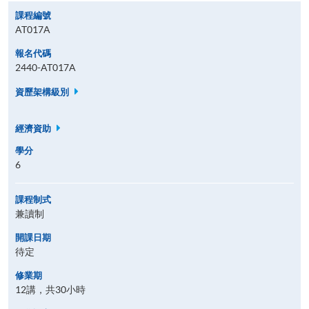
課程編號
AT017A
報名代碼
2440-AT017A
資歷架構級別
經濟資助
學分
6
課程制式
兼讀制
開課日期
待定
修業期
12講，共30小時