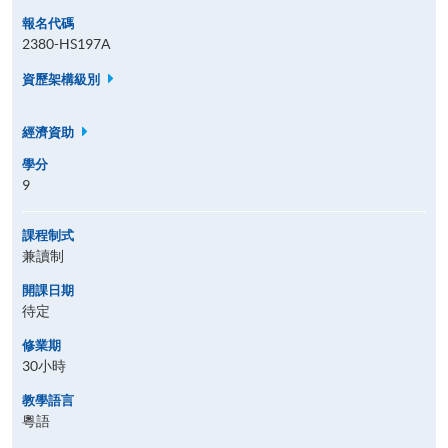
報名代碼
2380-HS197A
資歷架構級別
經濟資助
學分
9
課程制式
兼讀制
開課日期
待定
修業期
30小時
教學語言
粵語