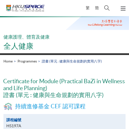
Skip
Open
繁
簡
to
Togg
main
search
navi
Main
content
panel
content
start
健康護理、體育及健康
全人健康
Home
Programmes
證書 (單元 : 健康與生命規劃的實用八字)
Certificate for Module (Practical BaZi in Wellness
and Life Planning)
證書 (單元 : 健康與生命規劃的實用八字)
持續進修基金 CEF 認可課程
課程編號
HS197A