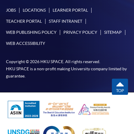
-
短期課程
JOBS
LOCATIONS
LEARNER PORTAL
-
個別學歷頒授課程
TEACHER PORTAL
STAFF INTRANET
WEB PUBLISHING POLICY
PRIVACY POLICY
SITEMAP
報讀同一學歷頒授課程內其他單元
WEB ACCESSIBILITY
個別課程為須報讀同一學歷頒授課程及其他單元或繳
交下期學費的學員，提供網上服務，如學員就讀的課
Copyright © 2026 HKU SPACE. All rights reserved.
程設有此服務，課程負責人會通知學員有關程序。
HKU SPACE is a non-profit making University company limited by
guarantee.
網上支付可通過「繳費靈」(PPS) (不適用於手機)、
VISA 或 Mastercard、「微信支付」(Online WeChat
TOP
Pay) 、「支付寶」(Online Alipay) 或 「轉數快」(FPS)
繳付學費。
親身報名/郵遞