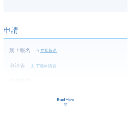
申請
網上報名
立即報名
申請表
下載申請表
報名辦法
網上報名服務
香港大學專業進修學院提供24小時網上報名及繳費服
Read More
務，申請人可通過網上申請個別學歷頒授課程和報讀
大部份公開招生的課程(以先到先得形式報名的課程)。
申請人可在網上使用「繳費靈」(PPS) (不適用於手
機)、VISA 或 Mastercard。除上述支付方式之外，如就