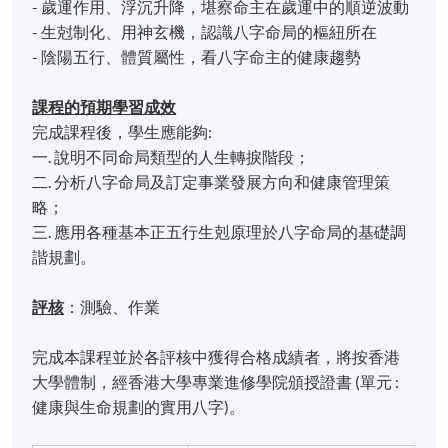
- 歲運作用、浮沉升降，堪察命主在歲運中的順逆波動
- 生尅制化、用神玄機，認識八字命局的樞紐所在
- 陰陽五行、體質屬性，看八字命主的健康趨勢
課程的預期學習成效
完成課程後，學生應能夠:
一. 說明不同命局類型的人生轉捩階段；
二. 分析八字命局及訂定事業發展方向和健康管理策
略；
三. 應用各種基本正五行生剋原理於八字命局的基礎調
諧規劃。
評核
：測驗、作業
完成本課程並於各評核中獲得合格成績者，將按香港
大學體制，經香港大學專業進修學院頒授證書 (單元 :
健康與生命規劃的實用八字)。