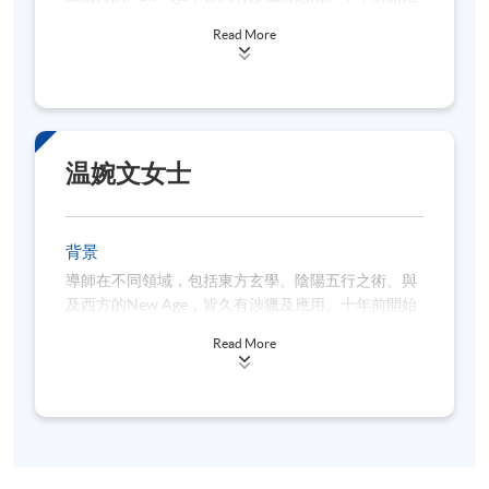
潛心佛學，及後得「八字十式」創始人覺慧居士之親
Read More
授。
在一年半內在SPACE已成功開辦3班八字證書班、4班
進階八字工作坊，並甚得學生好評。
温婉文女士
背景
導師在不同領域，包括東方玄學、陰陽五行之術、與
及西方的New Age，皆久有涉獵及應用。十年前開始
潛心佛學，及後得「八字十式」創始人覺慧居士之親
Read More
授。
在一年半內在SPACE已成功開辦3班八字證書班、4班
進階八字工作坊，並甚得學生好評。