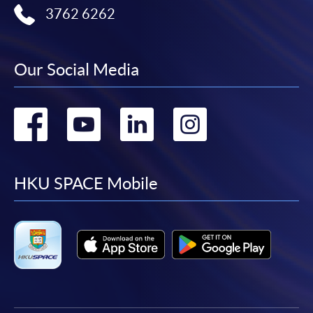
3762 6262
申請人可使用以下方式繳交報名費或課程費用:
繳費靈網上服務
- 申請人須先開立繳費靈戶口及設
Our Social Media
定繳費靈網上密碼。有關如何申請繳費靈戶口及密
碼，請瀏覽繳費靈網址
http://www.ppshk.com
。
Go
Go
Go
Go
*信用咭網上繳費服務
- 申請人可以 VISA 或
Mastercard（包括「香港大學專業進修學院
to
to
to
to
Mastercard卡」）繳付學費。
facebook
youtube
linkedin
instag
HKU SPACE Mobile
*香港大學專業進修學院Mastercard卡
持有人如欲享用十個
月免息分期付款優惠，必須親臨本學院設有報名服務的教
學中心作付款安排。
如欲了解如何於網上報讀新課程及繳費，請瀏覽網上
申請/報讀指南 :