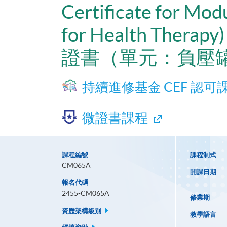
Certificate for Mod
for Health Therapy)
證書（單元：負壓
持續進修基金 CEF 認可
微證書課程
課程編號
課程制式
CM065A
開課日期
報名代碼
2455-CM065A
修業期
資歷架構級別
教學語言