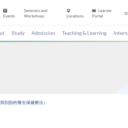
Seminars and
Learner
S
Events
Workshops
Locations
Portal
ut
Study
Admission
Teaching & Learning
Inter
法與刮痧的養生保健療法）