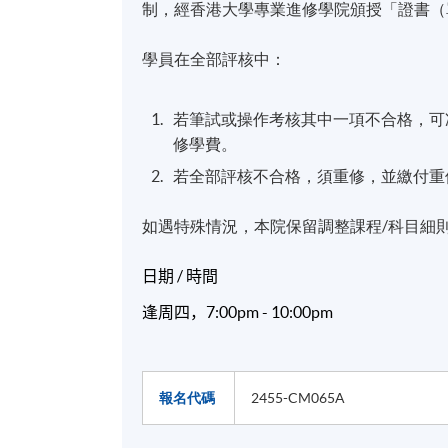
制，經香港大學專業進修學院頒授「證書（單
學員在全部評核中：
若筆試或操作考核其中一項不合格，可
修學費。
若全部評核不合格，須重修，並繳付重
如遇特殊情況，本院保留調整課程/科目細
日期
/
時間
逢周四，
7:00pm - 10:00pm
報名代碼
2455-CM065A