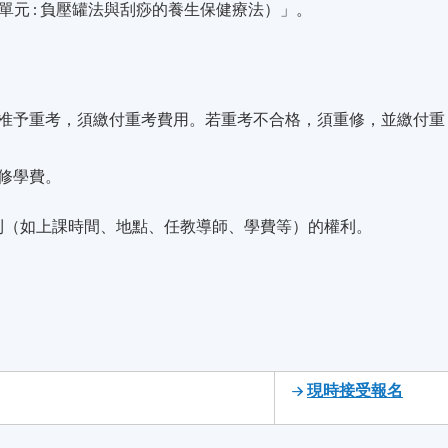
元 : 負壓罐法與刮痧的養生保健療法）」。
准予重考，須繳付重考費用。若重考不合格，須重修，並繳付重
修學費。
則（如上課時間、地點、任教導師、學費等）的權利。
現時接受報名