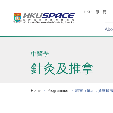
Skip
to
HKU
繁
簡
main
content
Abo
Main
content
start
中醫學
針灸及推拿
Home
Programmes
證書（單元：負壓罐