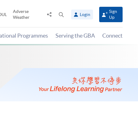
Adverse
Sign
Share
Open
OUL
Login
Weather
Up
to
search
panel
national Programmes
Serving the GBA
Connect