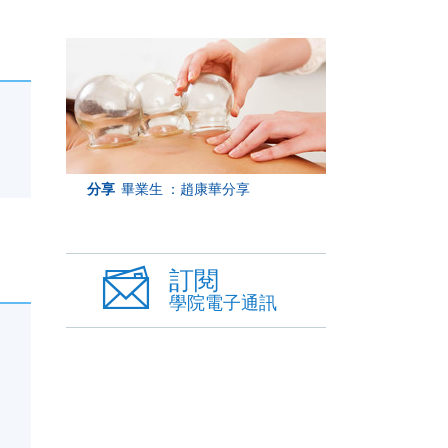
分享
畢業生 ：趙康華分享
訂閱
學院電子通訊