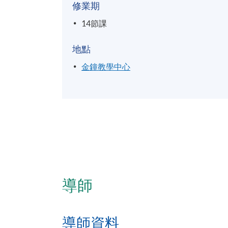
修業期
14節課
地點
金鐘教學中心
導師
導師資料