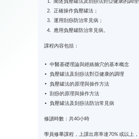
闡述負壓罐法及刮痧法對亞健康的調理
正確操作負壓罐法；
運用刮痧防治常見病；
應用負壓罐防治常見病。
課程內容包括：
中醫基礎理論與經絡腧穴的基本概念
負壓罐法及刮痧法對亞健康的調理
負壓罐法的原理與操作方法
刮痧的原理與操作方法
負壓罐法及刮痧法防治常見病
修讀時數：共40小時
學員修畢課程，上課出席率達70% 或以