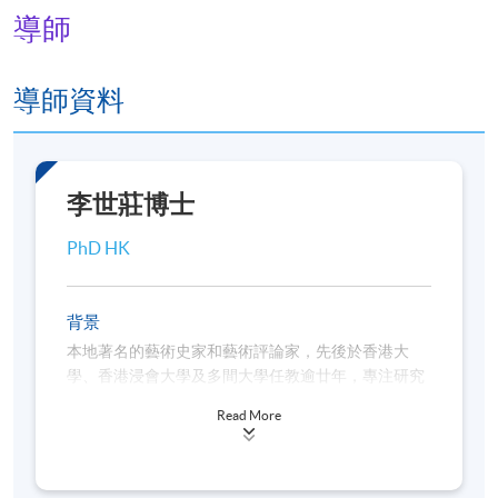
導師
導師資料
李世莊博士
PhD HK
背景
本地著名的藝術史家和藝術評論家，先後於香港大
學、香港浸會大學及多間大學任教逾廿年，專注研究
香港藝術史、近現代中國藝術史。李博士興趣甚廣，
Read More
藝術以外亦有研究視覺文化、烹調和古董車文化。他
是香港藝術歷史研究會之副會長及創辦人之一，學術
著作有《中國外銷畫：1750至1880年代》、《戰後