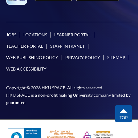
JOBS
LOCATIONS
LEARNER PORTAL
TEACHER PORTAL
STAFF INTRANET
WEB PUBLISHING POLICY
PRIVACY POLICY
SITEMAP
WEB ACCESSIBILITY
Copyright © 2026 HKU SPACE. All rights reserved.
HKU SPACE is a non-profit making University company limited by
guarantee.
TOP