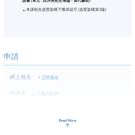
證書 (單元 : 西洋美術史導論 - 當代藝術)
本課程在資歴架構下獲得認可 (資歴架構第3級)
申請
網上報名
立即報名
申請表
下載申請表
報名辦法
申請人可選擇(1)網上報名上載學歷副本、(2)親臨本院
Read More
各報名中心遞交下列文件或(3)郵寄文件至︰