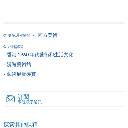
香港北角英皇道494號港島東分校19樓
已填妥的報名表格(SF26)；
身份證副本；
西方美術
更多課程關於
學歷副本(包括證書及成績單)、相關專業資格副
本；及
相關課程
香港 1960 年代藝術和生活文化
申請人或會獲邀出席面試。
漫遊藝術館
藝術展覽導賞
訂閱
學院電子通訊
探索其他課程