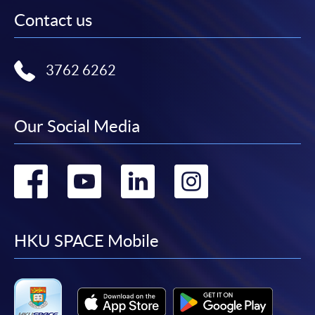
Contact us
3762 6262
Our Social Media
Go
Go
Go
Go
to
to
to
to
facebook
youtube
linkedin
instag
HKU SPACE Mobile