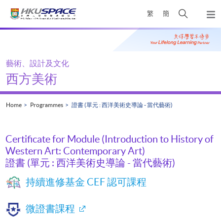
Skip
Open
繁
簡
to
Togg
main
search
navi
Main
content
panel
content
start
藝術、設計及文化
西方美術
Home
Programmes
證書 (單元 : 西洋美術史導論 - 當代藝術)
Certificate for Module (Introduction to History of
Western Art: Contemporary Art)
證書 (單元 : 西洋美術史導論 - 當代藝術)
持續進修基金 CEF 認可課程
微證書課程