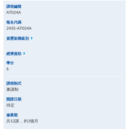
課程編號
AT024A
報名代碼
2435-AT024A
資歷架構級別
經濟資助
學分
6
課程制式
兼讀制
開課日期
待定
修業期
共12講， 約3個月