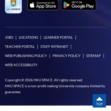
*信用咭網上繳費服務
- 申請人可以 VISA 或
Mastercard（包括「香港大學專業進修學院
Mastercard卡」）繳付學費。
*香港大學專業進修學院Mastercard卡
持有人如欲享用十個
月免息分期付款優惠，必須親臨本學院設有報名服務的教
JOBS
LOCATIONS
LEARNER PORTAL
學中心作付款安排。
TEACHER PORTAL
STAFF INTRANET
如欲了解如何於網上報讀新課程及繳費，請瀏覽網上
WEB PUBLISHING POLICY
PRIVACY POLICY
SITEMAP
申請/報讀指南 :
WEB ACCESSIBILITY
-
短期課程
Copyright © 2026 HKU SPACE. All rights reserved.
-
個別學歷頒授課程
HKU SPACE is a non-profit making University company limited by
guarantee.
報讀同一學歷頒授課程內其他單元
TOP