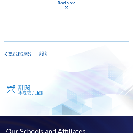
Read More
網上報名
立即報名
申請表
下載申請表
報名辦法
網上報名服務
設計
更多課程關於
香港大學專業進修學院提供24小時網上報名及繳費服
務，申請人可通過網上申請個別學歷頒授課程和報讀
大部份公開招生的課程(以先到先得形式報名的課程)。
申請人可在網上使用「繳費靈」(PPS) (不適用於手
機)、VISA 或 Mastercard。除上述支付方式之外，如就
訂閱
讀學歷頒授課程設有網上服務，在學學員亦可以「微
學院電子通訊
信支付」(Online WeChat Pay) 、「支付寶」(Online
Alipay) 或 「轉數快」(FPS) 繳付學費。
報讀新課程
Our Schools and Affiliates