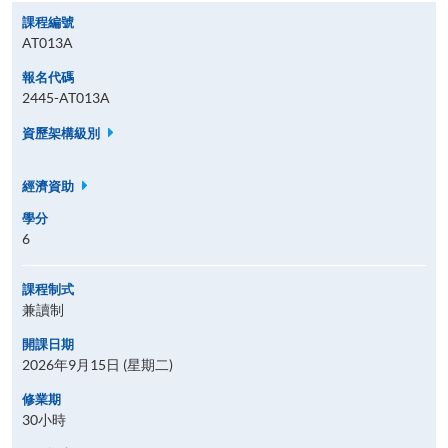
課程編號
AT013A
報名代碼
2445-AT013A
資歷架構級別
經濟資助
學分
6
課程制式
兼讀制
開課日期
2026年9月15日 (星期二)
修業期
30小時