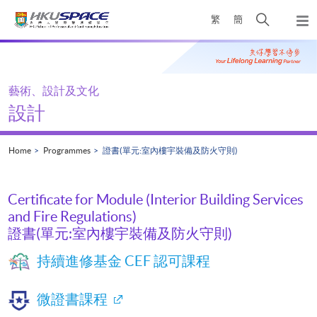
Skip
Open
繁
簡
to
Togg
main
search
navi
Main
content
panel
content
start
藝術、設計及文化
設計
Home
Programmes
證書(單元:室內樓宇裝備及防火守則)
Certificate for Module (Interior Building Services
and Fire Regulations)
證書(單元:室內樓宇裝備及防火守則)
持續進修基金 CEF 認可課程
微證書課程