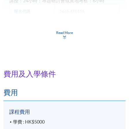
講授：24小時；專題研討會或實地考察：6小時
報名代碼
2445-AT013A
現時接受報名
Read More
日期 / 時間
逢周二、周四，7:00pm - 10:00pm
費用及入學條件
地點
港島東分校
費用
課程費用
學費 : HK$5000