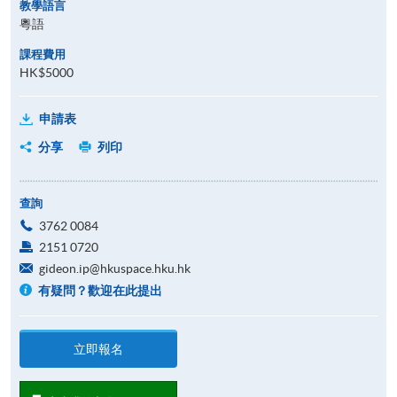
教學語言
粵語
課程費用
HK$5000
申請表
分享
列印
查詢
3762 0084
2151 0720
gideon.ip@hkuspace.hku.hk
有疑問？歡迎在此提出
立即報名