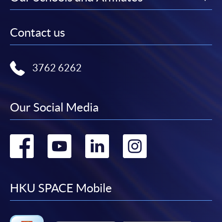
填寫網上報名表格
申請人可按該課程網頁的右上角的
Contact us
圖示進入網上服務網頁，然
後按照指示填妥網上報名表格。
3762 6262
某些課程須甄選入學，並要求申請人上載課程網頁
中指定所須文件(如學歷證明)。系統只支援doc,
Our Social Media
docx, jpg 和pdf格式之附件。
繳交所需費用
Go
Go
Go
Go
申請人可使用以下方式繳交報名費或課程費用:
to
to
to
to
繳費靈網上服務
- 申請人須先開立繳費靈戶口及設
facebook
youtube
linkedin
instag
HKU SPACE Mobile
定繳費靈網上密碼。有關如何申請繳費靈戶口及密
碼，請瀏覽繳費靈網址
http://www.ppshk.com
。