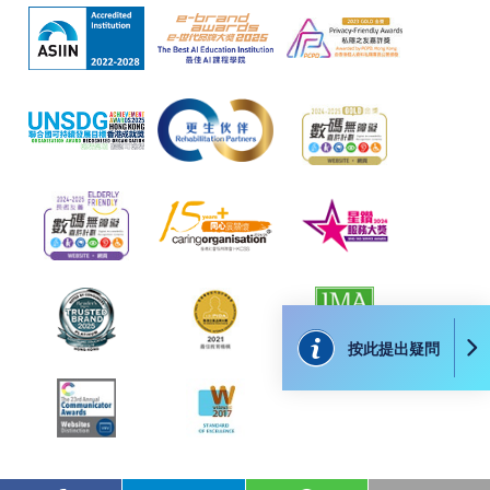
個別課程為須報讀同一學歷頒授課程及其他單元或繳
交下期學費的學員，提供網上服務，如學員就讀的課
程設有此服務，課程負責人會通知學員有關程序。
網上支付可通過「繳費靈」(PPS) (不適用於手機)、
VISA 或 Mastercard、「微信支付」(Online WeChat
Pay) 、「支付寶」(Online Alipay) 或 「轉數快」(FPS)
繳付學費。
親身報名/郵遞
按此提出疑問
報讀新課程
凡以「先到先得」為取錄方式的課程，請填妥
SF26報名表，親往
報名中心
或以郵遞方式連同學
費以及所需證明文件呈交。