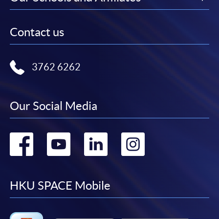
填寫網上報名表格
申請人可按該課程網頁的右上角的
Contact us
圖示進入網上服務網頁，然
後按照指示填妥網上報名表格。
3762 6262
某些課程須甄選入學，並要求申請人上載課程網頁
中指定所須文件(如學歷證明)。系統只支援doc,
Our Social Media
docx, jpg 和pdf格式之附件。
繳交所需費用
Go
Go
Go
Go
申請人可使用以下方式繳交報名費或課程費用:
to
to
to
to
繳費靈網上服務
- 申請人須先開立繳費靈戶口及設
facebook
youtube
linkedin
instag
HKU SPACE Mobile
定繳費靈網上密碼。有關如何申請繳費靈戶口及密
碼，請瀏覽繳費靈網址
http://www.ppshk.com
。