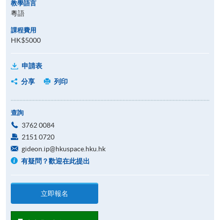
教學語言
粵語
課程費用
HK$5000
申請表
分享
列印
查詢
3762 0084
2151 0720
gideon.ip@hkuspace.hku.hk
有疑問？歡迎在此提出
立即報名