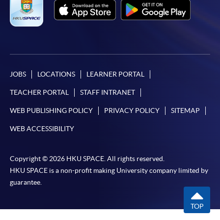
*信用咭網上繳費服務
- 申請人可以 VISA 或
Mastercard（包括「香港大學專業進修學院
Mastercard卡」）繳付學費。
*香港大學專業進修學院Mastercard卡
持有人如欲享用十個
月免息分期付款優惠，必須親臨本學院設有報名服務的教
JOBS
LOCATIONS
LEARNER PORTAL
學中心作付款安排。
TEACHER PORTAL
STAFF INTRANET
如欲了解如何於網上報讀新課程及繳費，請瀏覽網上
WEB PUBLISHING POLICY
PRIVACY POLICY
SITEMAP
申請/報讀指南 :
WEB ACCESSIBILITY
-
短期課程
Copyright © 2026 HKU SPACE. All rights reserved.
-
個別學歷頒授課程
HKU SPACE is a non-profit making University company limited by
guarantee.
報讀同一學歷頒授課程內其他單元
TOP