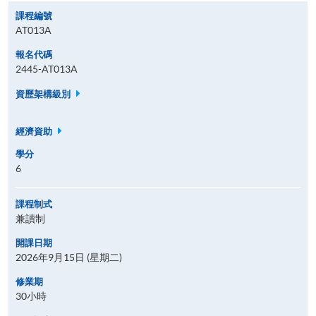
課程編號
AT013A
報名代碼
2445-AT013A
資歷架構級別
經濟資助
學分
6
課程制式
兼讀制
開課日期
2026年9月15日 (星期二)
修業期
30小時