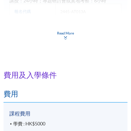
講授：24小時；專題研討會或實地考察：6小時
報名代碼
2445-AT013A
現時接受報名
Read More
日期 / 時間
逢周二、周四，7:00pm - 10:00pm
費用及入學條件
地點
港島東分校
費用
課程費用
學費 : HK$5000