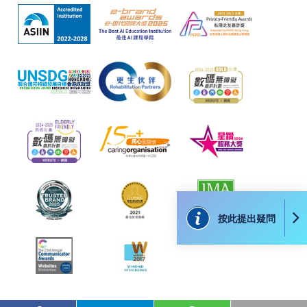
個別課程為須報讀同一學歷頒授課程及其他單元或繳
交下期學費的學員，提供網上服務，如學員就讀的課
程設有此服務，課程負責人會通知學員有關程序。
網上支付可通過「繳費靈」(PPS) (不適用於手機)、
VISA 或 Mastercard、「微信支付」(Online WeChat
Pay) 、「支付寶」(Online Alipay) 或 「轉數快」(FPS)
繳付學費。
親身報名/郵遞
按此提出疑問
報讀新課程
凡以「先到先得」為取錄方式的課程，請填妥
SF26報名表，親往
報名中心
或以郵遞方式連同學
費以及所需證明文件呈交。