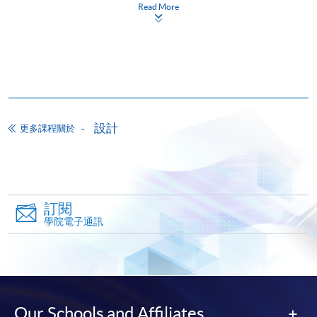
Read More
網上報名
立即報名
申請表
下載申請表
報名辦法
網上報名服務
設計
更多課程關於
香港大學專業進修學院提供24小時網上報名及繳費服
務，申請人可通過網上申請個別學歷頒授課程和報讀
大部份公開招生的課程(以先到先得形式報名的課程)。
申請人可在網上使用「繳費靈」(PPS) (不適用於手
機)、VISA 或 Mastercard。除上述支付方式之外，如就
訂閱
讀學歷頒授課程設有網上服務，在學學員亦可以「微
學院電子通訊
信支付」(Online WeChat Pay) 、「支付寶」(Online
Alipay) 或 「轉數快」(FPS) 繳付學費。
報讀新課程
Our Schools and Affiliates