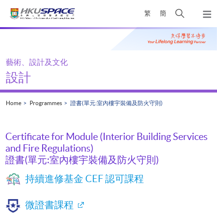
Skip
Open
繁
簡
to
Togg
main
search
navi
Main
content
panel
content
start
藝術、設計及文化
設計
Home
Programmes
證書(單元:室內樓宇裝備及防火守則)
Certificate for Module (Interior Building Services
and Fire Regulations)
證書(單元:室內樓宇裝備及防火守則)
持續進修基金 CEF 認可課程
微證書課程