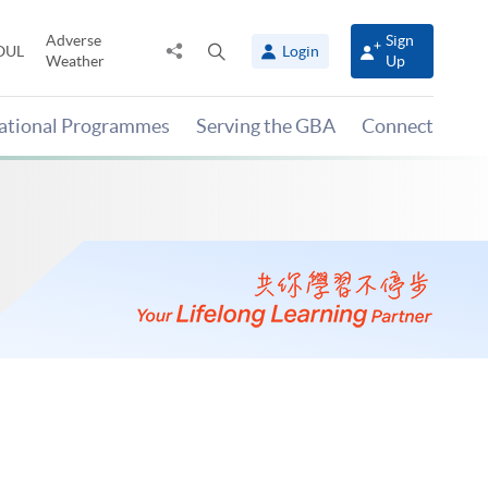
Adverse
Sign
Share
Open
OUL
Login
Weather
Up
to
search
panel
national Programmes
Serving the GBA
Connect