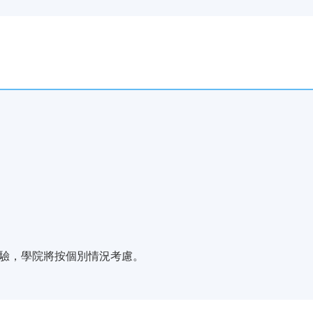
炮台山/北角)
驗，學院將按個別情況考慮。