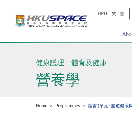
Skip
to
HKU
繁
簡
main
content
Abo
Main
content
start
健康護理、體育及健康
營養學
Home
Programmes
證書 (單元 : 腸道健康