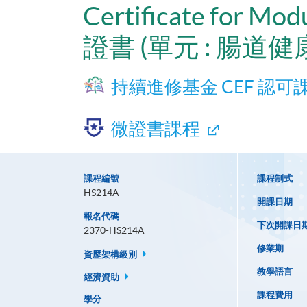
Certificate for Mod
證書 (單元 : 腸道
持續進修基金 CEF 認可
微證書課程
課程編號
課程制式
HS214A
開課日期
報名代碼
下次開課日
2370-HS214A
修業期
資歷架構級別
教學語言
經濟資助
課程費用
學分