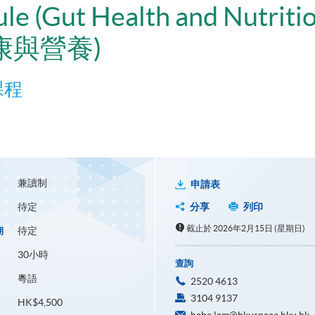
ule (Gut Health and Nutriti
健康與營養)
課程
兼讀制
申請表
待定
分享
列印
截止於 2026年2月15日 (星期日)
待定
期
30小時
查詢
粵語
2520 4613
3104 9137
HK$4,500