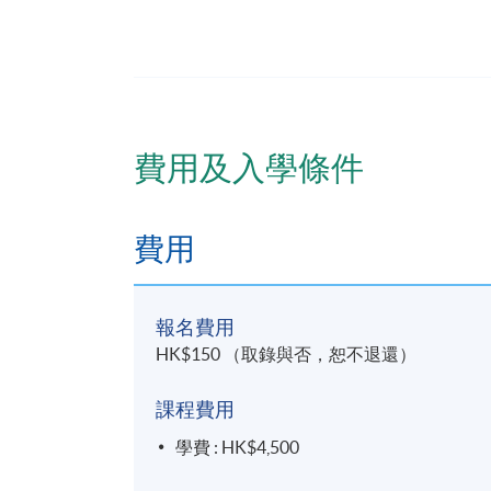
評核方式
評核包括作業及測驗
證書頒發
費用及入學條件
學員順利完成課程並符合下列條件，可按香港
與營養)：
費用
1. 出席率達七成或以上；及
2. 整體成績合格
報名費用
HK$150 （取錄與否，恕不退還）
報名代碼
2370-HS214A
課程費用
日期 / 時間
學費 : HK$4,500
逢周二，6:45pm - 9:45pm ; 及個別星