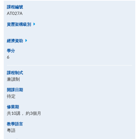
課程編號
AT027A
資歷架構級別
經濟資助
學分
6
課程制式
兼讀制
開課日期
待定
修業期
共10講， 約3個月
教學語言
粵語