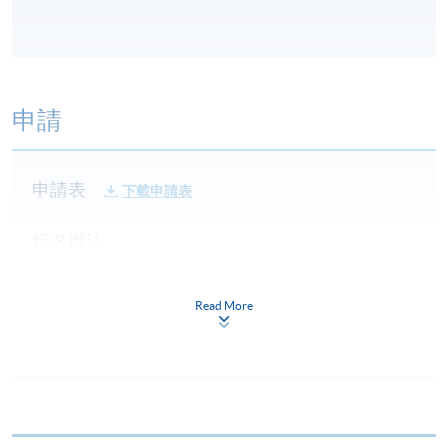
申請
申請表
下載申請表
報名辦法
申請人可選擇(1)網上報名上載學歷副本、(2)親臨本院
各報名中心遞交下列文件或(3)郵寄文件至︰
Read More
香港北角英皇道494號港島東分校19樓
已填妥的報名表格(SF26)；
身份證副本；