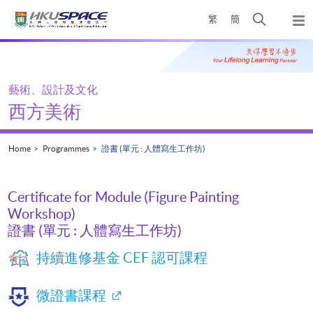
Skip
Open
繁
簡
to
Togg
main
search
navi
Main
content
panel
content
start
藝術、設計及文化
西方美術
Home
Programmes
證書 (單元 : 人體寫生工作坊)
Certificate for Module (Figure Painting
Workshop)
證書 (單元 : 人體寫生工作坊)
持續進修基金 CEF 認可課程
微證書課程