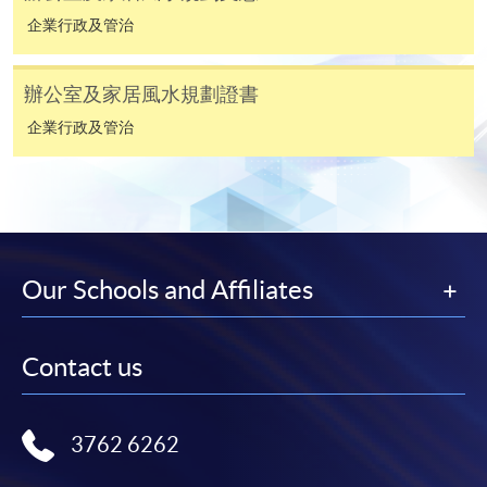
後按照指示填妥網上報名表格。
企業行政及管治
某些課程須甄選入學，並要求申請人上載課程網頁
辦公室及家居風水規劃證書
中指定所須文件(如學歷證明)。系統只支援doc,
企業行政及管治
docx, jpg 和pdf格式之附件。
繳交所需費用
申請人可使用以下方式繳交報名費或課程費用:
Our Schools and Affiliates
繳費靈網上服務
- 申請人須先開立繳費靈戶口及設
定繳費靈網上密碼。有關如何申請繳費靈戶口及密
碼，請瀏覽繳費靈網址
http://www.ppshk.com
。
Contact us
*信用咭網上繳費服務
- 申請人可以 VISA 或
Mastercard（包括「香港大學專業進修學院
3762 6262
Mastercard卡」）繳付學費。