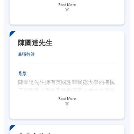
作，其後，傳承父親的風水知識，提供風
Read More
評核方法
水諮詢服務。
個人習作 (100%)
鍾先生擁有美國工商管理學士及碩士學
上課出席率達70%或以上
位，曾任教於職業訓練局、香港中文大學
陳圖達先生
專業進修學院及香港管理專業協會任教風
學員修畢本課程，上課出席率達70%或以
水課程，現為澳門科技大學現代風水環境
兼職教師
學專業文憑的首席導師。
上，並於評核中獲得合格成績者，將按香港
大學體制，經香港大學專業進修學院頒授證
背景
陳圖達先生擁有英國謝菲爾德大學的機械
書(單元：辦公室及家居風水規劃進階) 。
工程學學士學位及修畢英國卡迪夫大學的
工商及商理學深造文憑，現為「國際易學
Read More
報名代碼
2450-AC117A
文化協會」會長。
現時接受報名
陳圖達先生曾於香港管理專業協會任教風
水課程，現為澳門科技大學現代風水環境