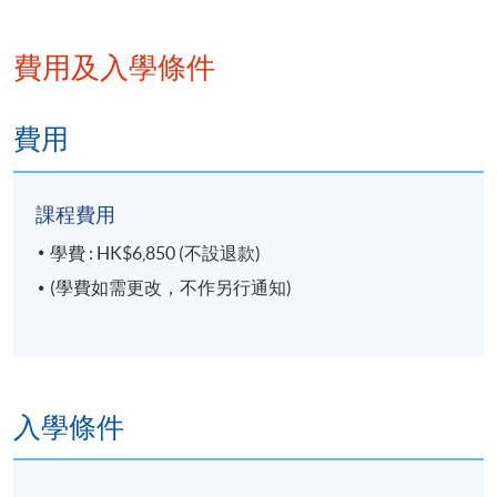
蔡文浩博士擁有澳洲蒙納許大學航天工程
師。
學士學位及工程科學哲學博士學位。
費用及入學條件
Read More
蔡博士研修八字及風水命理。曾受邀於香
港賽馬會為客人提供流年運程建議。除了
費用
在香港為家居、商舖、辦公室及樓上商店
提出風水建議。亦在國內中山、柳州及惠
課程費用
州等地為大形樓盤及其售樓處提供風水佈
局改善建議。也曾於南韓及澳洲為客戶提
學費 : HK$6,850 (不設退款)
供流年佈局改善運程。
(學費如需更改，不作另行通知)
入學條件