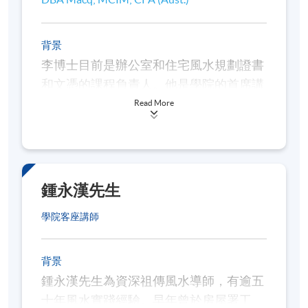
各種不同種類樓房的勘察方法及調理氣
場的重點
背景
風水斷事的理論及應用
李博士目前是辦公室和住宅風水規劃證書
和文憑的課程負責人。他是學院的首席講
與時並進之現代風水學重點
師，負責一系列課程，這些課程包括會
Read More
根據現代建環境實況，勘察風水，立極
計、公司治理和工商管理。李博士曾教授
坐向
各種科目，包括戰略管理、行銷、財務管
理、會計、組織行為和商業溝通。他在阿
「宇宙立極」的認識和運用
爾斯特大學獲得學位，在卡迪夫商學院獲
鍾永漢先生
認識玄空學「三元九運」中之九運如何
得工商管理碩士學位，在澳大利亞麥格理
影響來年氣場的變動
學院客座講師
大學獲得博士學位。他的研究興趣包括中
國研究、地區來源、市場行銷以及陰宅和
對羅庚的深化認識和具體的實踐運用
陽宅風水。在加入香港大學專業進修學院
背景
風水師之專業守則和操守
之前，他在商業領域工作，包括銷售和行
鍾永漢先生為資深祖傳風水導師，有逾五
個案研習
銷、運營、戰略管理和組織變革。
十年風水實踐經驗。早年曾於房屋署工