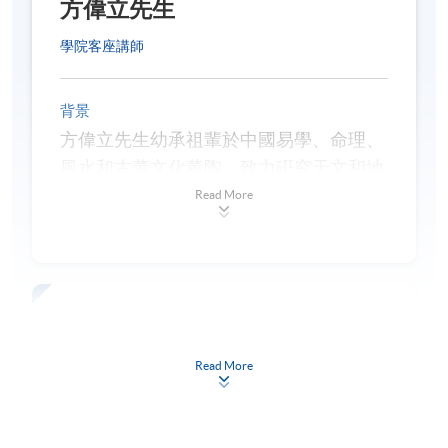
方偉立先生
日期 / 時間
學專業文憑導師。
逢周三，晚上7時至晚上10時
學院客座講師
修業期
背景
講授時數：30小時（10節課，每節3小時）
方偉立先生幼承祖輩於中國易學、命理、
風水和古董文化薰陶，致力硏究天文和地
理學與風水學理的關係。曾任職於投資銀
Read More
行、測量師行董事、美國上市公司顧問及
香港政府多個政府部門的顧問，為政府撰
寫相關的顧問報告，現為香港調解資歷評
審協會會員、香港專業審核師學會資深會
蔡文浩博士
員及香港國際仲裁中心會員。
兼職教師
Read More
方先生擁有澳洲理學士學位、中國法律學
士學位及澳洲國際財務碩士學位，現為澳
背景
門科技大學現代風水環境學專業文憑導