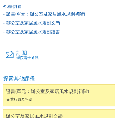
報名辦法
相關課程
網上報名服務
證書(單元：辦公室及家居風水規劃初階)
辦公室及家居風水規劃文憑
香港大學專業進修學院提供24小時網上報名及繳費服
務，申請人可通過網上申請個別學歷頒授課程和報讀
辦公室及家居風水規劃證書
大部份公開招生的課程(以先到先得形式報名的課程)。
申請人可在網上使用「繳費靈」(PPS) (不適用於手
機)、VISA 或 Mastercard。除上述支付方式之外，如就
訂閱
讀學歷頒授課程設有網上服務，在學學員亦可以「微
學院電子通訊
信支付」(Online WeChat Pay) 、「支付寶」(Online
Alipay) 或 「轉數快」(FPS) 繳付學費。
探索其他課程
報讀新課程
證書(單元：辦公室及家居風水規劃初階)
企業行政及管治
填寫網上報名表格
申請人可按該課程網頁的右上角的
圖示進入網上服務網頁，然
辦公室及家居風水規劃文憑