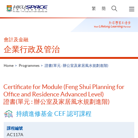
Skip
Open
繁
簡
to
Togg
main
search
navi
Main
content
panel
content
start
會計及金融
企業行政及管治
Home
Programmes
證書(單元 : 辦公室及家居風水規劃進階)
Certificate for Module (Feng Shui Planning for
Office and Residence Advanced Level)
證書(單元 : 辦公室及家居風水規劃進階)
持續進修基金 CEF 認可課程
課程編號
AC117A