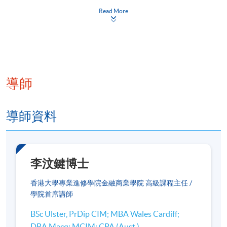
課程​大綱
Read More
辦公室或家居的理想選址與凝聚理氣的關
係
巒頭上四神相應的認識（四神為左青
導師
龍、右白虎、前朱雀、後玄武）
以外在及內在的自然環境為考量主軸
導師資料
輔以「玄空飛星」派的學理作具體評估
構建及優化環境空間以提升及優化辦公室
或家居環境
李汶鍵博士
以天地人、天人合一的三維概念，營造
香港大學專業進修學院金融商業學院 高級課程主任 /
學院首席講師
和諧空間
BSc Ulster, PrDip CIM; MBA Wales Cardiff;
環境風水佈局的要點和技巧
DBA Macq; MCIM; CPA (Aust.)