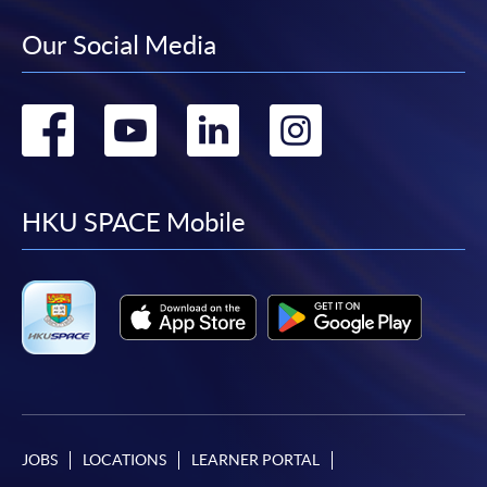
*香港大學專業進修學院Mastercard卡
持有人如欲享用十個
Our Social Media
月免息分期付款優惠，必須親臨本學院設有報名服務的教
學中心作付款安排。
Go
Go
Go
Go
如欲了解如何於網上報讀新課程及繳費，請瀏覽網上
to
to
to
to
申請/報讀指南 :
facebook
youtube
linkedin
instag
HKU SPACE Mobile
-
短期課程
-
個別學歷頒授課程
報讀同一學歷頒授課程內其他單元
個別課程為須報讀同一學歷頒授課程及其他單元或繳
交下期學費的學員，提供網上服務，如學員就讀的課
程設有此服務，課程負責人會通知學員有關程序。
JOBS
LOCATIONS
LEARNER PORTAL