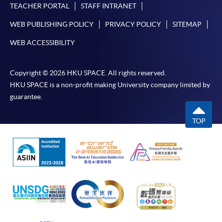
TEACHER PORTAL
STAFF INTRANET
網上支付可通過「繳費靈」(PPS) (不適用於手機)、
VISA 或 Mastercard、「微信支付」(Online WeChat
WEB PUBLISHING POLICY
PRIVACY POLICY
SITEMAP
Pay) 、「支付寶」(Online Alipay) 或 「轉數快」(FPS)
WEB ACCESSIBILITY
繳付學費。
Copyright © 2026 HKU SPACE. All rights reserved.
HKU SPACE is a non-profit making University company limited by
親身報名/郵遞
guarantee.
報讀新課程
TOP
凡以「先到先得」為取錄方式的課程，請填妥
SF26報名表，親往
報名中心
或以郵遞方式連同學
費以及所需證明文件呈交。
[
下載報名表SF26
]