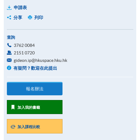
申請表
分享
列印
查詢
3762 0084
2151 0720
gideon.ip@hkuspace.hku.hk
有疑問？歡迎在此提出
報名辦法
加入我的書籤
加入課程比較