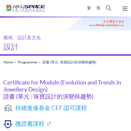
Skip
Open
繁
簡
to
Togg
main
search
navi
Main
content
panel
content
start
藝術、設計及文化
設計
Home
Programmes
證書 (單元 : 珠寶設計的演變與趨勢)
Certificate for Module (Evolution and Trends in
Jewellery Design)
證書 (單元 : 珠寶設計的演變與趨勢)
持續進修基金 CEF 認可課程
微證書課程