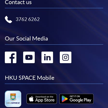
Contact us
繳交所需費用
3762 6262
申請人可使用以下方式繳交報名費或課程費用:
繳費靈網上服務
- 申請人須先開立繳費靈戶口及設
Our Social Media
定繳費靈網上密碼。有關如何申請繳費靈戶口及密
碼，請瀏覽繳費靈網址
http://www.ppshk.com
。
Go
Go
Go
Go
*信用咭網上繳費服務
- 申請人可以 VISA 或
Mastercard（包括「香港大學專業進修學院
to
to
to
to
Mastercard卡」）繳付學費。
facebook
youtube
linkedin
instag
HKU SPACE Mobile
*香港大學專業進修學院Mastercard卡
持有人如欲享用十個
月免息分期付款優惠，必須親臨本學院設有報名服務的教
學中心作付款安排。
如欲了解如何於網上報讀新課程及繳費，請瀏覽網上