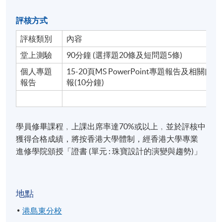
評核方式
評核類別
內容
堂上測驗
90分鐘 (選擇題20條及短問題5條)
個人專題
15-20頁MS PowerPoint專題報告及相關口
報告
報(10分鐘)
學員修畢課程﹐上課出席率達70%或以上﹐並於評核中
獲得合格成績，將按香港大學體制，經香港大學專業
進修學院頒授「證書 (單元 : 珠寶設計的演變與趨勢)」
地點
港島東分校