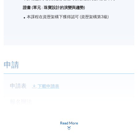
證書 (單元 : 珠寶設計的演變與趨勢)
本課程在資歴架構下獲得認可 (資歴架構第3級)
申請
申請表
下載申請表
報名辦法
網上報名服務
香港大學專業進修學院提供24小時網上報名及繳費服
Read More
務，申請人可通過網上申請個別學歷頒授課程和報讀
大部份公開招生的課程(以先到先得形式報名的課程)。