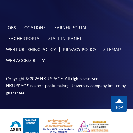
申請/報讀指南 :
-
短期課程
JOBS
LOCATIONS
LEARNER PORTAL
-
個別學歷頒授課程
TEACHER PORTAL
STAFF INTRANET
WEB PUBLISHING POLICY
PRIVACY POLICY
SITEMAP
報讀同一學歷頒授課程內其他單元
WEB ACCESSIBILITY
個別課程為須報讀同一學歷頒授課程及其他單元或繳
交下期學費的學員，提供網上服務，如學員就讀的課
Copyright © 2026 HKU SPACE. All rights reserved.
程設有此服務，課程負責人會通知學員有關程序。
HKU SPACE is a non-profit making University company limited by
guarantee.
網上支付可通過「繳費靈」(PPS) (不適用於手機)、
VISA 或 Mastercard、「微信支付」(Online WeChat
TOP
Pay) 、「支付寶」(Online Alipay) 或 「轉數快」(FPS)
繳付學費。