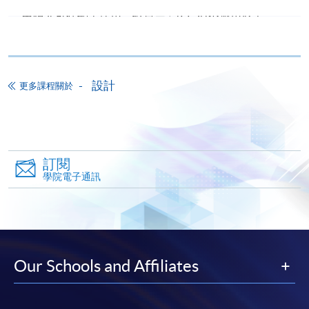
申請人可在網上使用「繳費靈」(PPS) (不適用於手
機)、VISA 或 Mastercard。除上述支付方式之外，如就
讀學歷頒授課程設有網上服務，在學學員亦可以「微
信支付」(Online WeChat Pay) 、「支付寶」(Online
Alipay) 或 「轉數快」(FPS) 繳付學費。
設計
更多課程關於
報讀新課程
訂閱
填寫網上報名表格
學院電子通訊
申請人可按該課程網頁的右上角的
圖示進入網上服務網頁，然
後按照指示填妥網上報名表格。
某些課程須甄選入學，並要求申請人上載課程網頁
Our Schools and Affiliates
中指定所須文件(如學歷證明)。系統只支援doc,
docx, jpg 和pdf格式之附件。