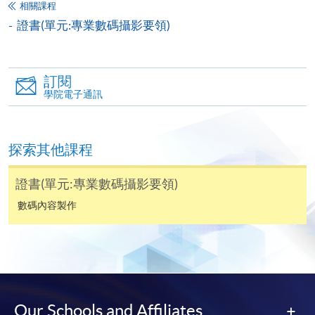
相關課程
- 數碼特效應用
證書(單元:專業數碼攝影要領)
填寫網上報名表格
- 風景及人像數碼圖像編輯
申請人可按該課程網頁的右上角的
圖示進入網上服務網頁，然
訂閱
後按照指示填妥網上報名表格。
學院電子通訊
學習成效 Learning outcomes
1. 解釋基礎數碼攝影概念
某些課程須甄選入學，並要求申請人上載課程網頁
2. 應用數碼攝影技術創作風景及人像圖像作品；及
中指定所須文件(如學歷證明)。系統只支援doc,
探索其他課程
3. 透視及角度矯正
docx, jpg 和pdf格式之附件。
證書(單元:專業數碼攝影要領)
課程評核包括
繳交所需費用
數碼內容製作
- 解釋基礎數碼攝影概念
申請人可使用以下方式繳交報名費或課程費用:
課程評核包括
- 學生完成課程並通過考核可按香港大學體制，經香港
繳費靈網上服務
- 申請人須先開立繳費靈戶口及設
大學專業進修學院頒授證書(單元 : 風景及人像的數碼攝
定繳費靈網上密碼。有關如何申請繳費靈戶口及密
影)
碼，請瀏覽繳費靈網址
http://www.ppshk.com
。
Our Schools and Affiliates