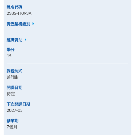
報名代碼
2385-IT093A
資歷架構級別
經濟資助
學分
15
課程制式
兼讀制
開課日期
待定
下次開課日期
2027-05
修業期
7個月