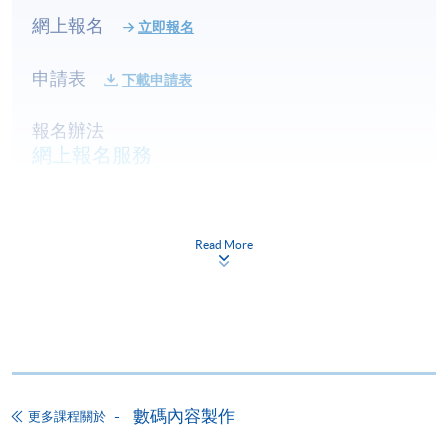
- 環境，光線及鏡頭視覺之關係
網上報名
立即報名
- 使用數碼拍攝工具的正確方式及態度
- 曝光鐵三角之配合及運用
申請表
下載申請表
- 鏡位運用與取景角度之配合
- 正確的色溫概念
報名辦法
- 搖鏡拍攝
網上報名服務
香港大學專業進修學院提供24小時網上報名及繳費服
風景及人像數碼攝影技術應用
務，申請人可通過網上申請個別學歷頒授課程和報讀
- 室內及室外創意數碼攝影
大部份公開招生的課程(以先到先得形式報名的課程)。
- 二次構圖與裁切美學
Read More
申請人可在網上使用「繳費靈」(PPS) (不適用於手
- 星流跡/銀河拍攝及後製簡介
機)、VISA 或 Mastercard。除上述支付方式之外，如就
- 長時間曝光技巧
讀學歷頒授課程設有網上服務，在學學員亦可以「微
- 夜景人像拍攝
信支付」(Online WeChat Pay) 、「支付寶」(Online
- 夜景光繪拍攝
Alipay) 或 「轉數快」(FPS) 繳付學費。
Adobe Lightroom 編輯數碼圖像
數碼內容製作
更多課程關於
- 數碼檔案管理及編輯流程
報讀新課程
- 透視及角度矯正