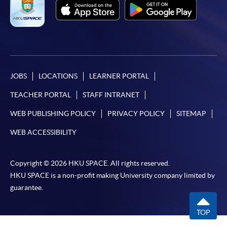
個別課程為須報讀同一學歷頒授課程及其他單元或繳
交下期學費的學員，提供網上服務，如學員就讀的課
程設有此服務，課程負責人會通知學員有關程序。
網上支付可通過「繳費靈」(PPS) (不適用於手機)、
VISA 或 Mastercard、「微信支付」(Online WeChat
JOBS
LOCATIONS
LEARNER PORTAL
Pay) 、「支付寶」(Online Alipay) 或 「轉數快」(FPS)
TEACHER PORTAL
STAFF INTRANET
繳付學費。
WEB PUBLISHING POLICY
PRIVACY POLICY
SITEMAP
WEB ACCESSIBILITY
親身報名/郵遞
Copyright © 2026 HKU SPACE. All rights reserved.
報讀新課程
HKU SPACE is a non-profit making University company limited by
guarantee.
凡以「先到先得」為取錄方式的課程，請填妥
TOP
SF26報名表，親往
報名中心
或以郵遞方式連同學