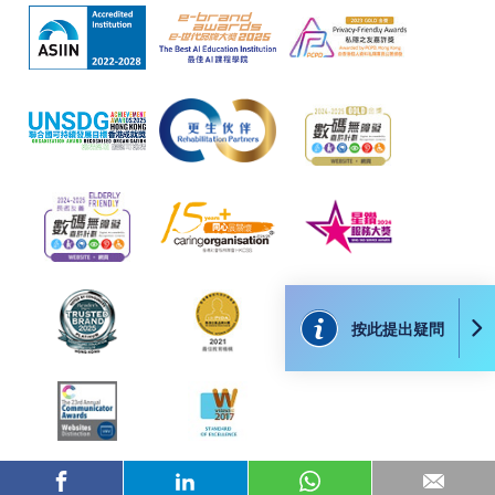
費以及所需證明文件呈交。
[
下載報名表SF26
]
申請學歷頒授及專業課程可能需要其他資料，報名
表可向報名中心或有關課程負責人索取。填妥申請
表格後，請連同報名費/學費以及所需證明文件親
往報名中心或以郵遞方式遞交。
報讀同一學歷頒授課程內其他單元
按此提出疑問
​學院為學歷頒授課程特設「註冊及學費通知」，適
用於一般學歷頒授課程。
課程負責人會為學員送上「註冊及學費通知」
(「通知」)，請填妥有關「通知」，並親往報名中
心或以郵遞方式，遞交「通知」及繳交所需費用。