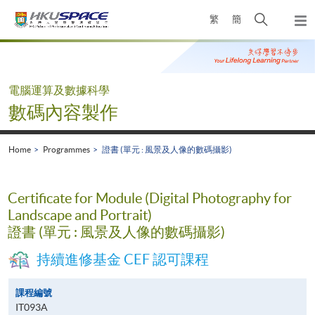
Skip
Open
繁
簡
to
Togg
main
search
navi
Main
content
panel
content
start
電腦運算及數據科學
數碼內容製作
Home
Programmes
證書 (單元 : 風景及人像的數碼攝影)
Certificate for Module (Digital Photography for
Landscape and Portrait)
證書 (單元 : 風景及人像的數碼攝影)
持續進修基金 CEF 認可課程
課程編號
IT093A