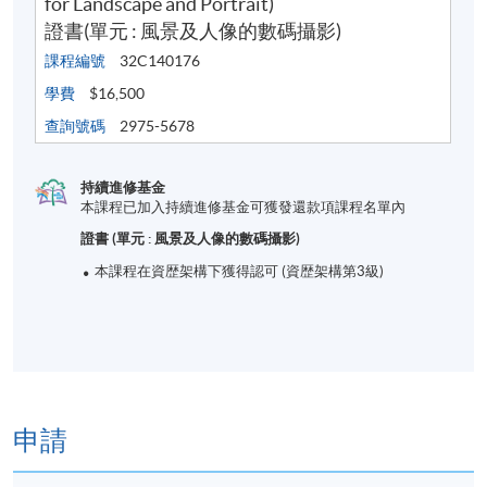
for Landscape and Portrait)
證書(單元 : 風景及人像的數碼攝影)
課程編號
32C140176
學費
$16,500
學生作品
https://www.felixso.com/elite-class/#course-gallery
查詢號碼
2975-5678
HKU SPACE I Photography (@hkuspace.photography)
• Instagram photos and videos
持續進修基金
https://www.facebook.com/profile.php?
本課程已加入持續進修基金可獲發還款項課程名單內
id=61555330654058
證書 (單元 : 風景及人像的數碼攝影)
本課程在資歴架構下獲得認可 (資歴架構第3級)
詳情
申請
課程大綱
數碼攝影概念及技術