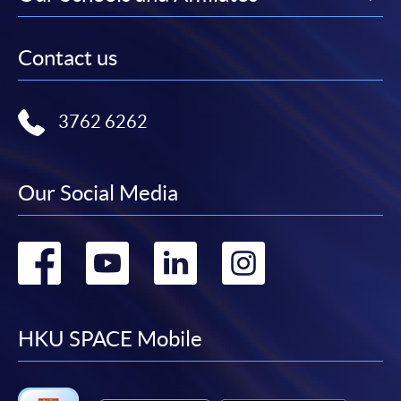
*信用咭網上繳費服務
- 申請人可以 VISA 或
報名代碼
2385-IT093A
Mastercard（包括「香港大學專業進修學院
Contact us
現時接受報名
Mastercard卡」）繳付學費。
3762 6262
*香港大學專業進修學院Mastercard卡
持有人如欲享用十個
日期 / 時間
月免息分期付款優惠，必須親臨本學院設有報名服務的教
學中心作付款安排。
逢周六，3:00pm - 6:00pm 及晚上 (待定)
Our Social Media
如欲了解如何於網上報讀新課程及繳費，請瀏覽網上
申請/報讀指南 :
地點
Go
Go
Go
Go
-
短期課程
北角城教學中心
to
to
to
to
戶外攝影
-
個別學歷頒授課程
學員需要參加戶外攝影活動，當中包括有日間及夜間
facebook
youtube
linkedin
instag
HKU SPACE Mobile
時段。上課時間會因需要配合攝影效果 ，會於不同
時段及地點上課。外景場地會於課堂內公佈。拍攝星
報讀同一學歷頒授課程內其他單元
流跡之課堂會因應季節，天氣而改動或取消。