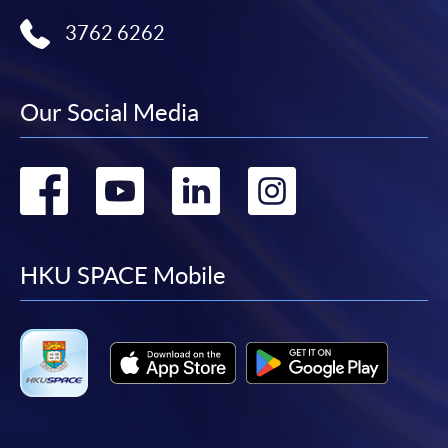
中指定所須文件(如學歷證明)。系統只支援doc,
3762 6262
docx, jpg 和pdf格式之附件。
繳交所需費用
Our Social Media
申請人可使用以下方式繳交報名費或課程費用:
Go
Go
Go
Go
繳費靈網上服務
- 申請人須先開立繳費靈戶口及設
定繳費靈網上密碼。有關如何申請繳費靈戶口及密
to
to
to
to
碼，請瀏覽繳費靈網址
http://www.ppshk.com
。
facebook
youtube
linkedin
instag
HKU SPACE Mobile
*信用咭網上繳費服務
- 申請人可以 VISA 或
Mastercard（包括「香港大學專業進修學院
Mastercard卡」）繳付學費。
*香港大學專業進修學院Mastercard卡
持有人如欲享用十個
月免息分期付款優惠，必須親臨本學院設有報名服務的教
學中心作付款安排。