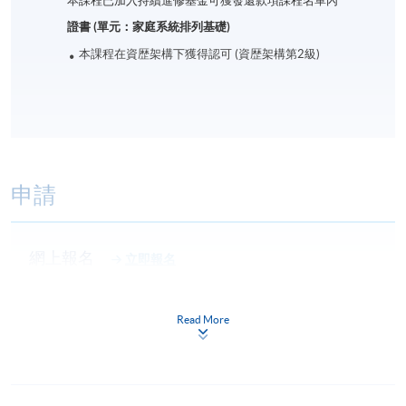
本課程已加入持續進修基金可獲發還款項課程名單內
證書 (單元：家庭系統排列基礎)
本課程在資歴架構下獲得認可 (資歴架構第2級)
申請
網上報名
立即報名
申請表
下載申請表
Read More
報名辦法
網上報名服務