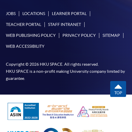
如欲了解如何於網上報讀新課程及繳費，請瀏覽網上
JOBS
LOCATIONS
LEARNER PORTAL
申請/報讀指南 :
TEACHER PORTAL
STAFF INTRANET
-
短期課程
WEB PUBLISHING POLICY
PRIVACY POLICY
SITEMAP
WEB ACCESSIBILITY
-
個別學歷頒授課程
Copyright © 2026 HKU SPACE. All rights reserved.
報讀同一學歷頒授課程內其他單元
HKU SPACE is a non-profit making University company limited by
guarantee.
個別課程為須報讀同一學歷頒授課程及其他單元或繳
交下期學費的學員，提供網上服務，如學員就讀的課
TOP
程設有此服務，課程負責人會通知學員有關程序。
網上支付可通過「繳費靈」(PPS) (不適用於手機)、
VISA 或 Mastercard、「微信支付」(Online WeChat
Pay) 、「支付寶」(Online Alipay) 或 「轉數快」(FPS)