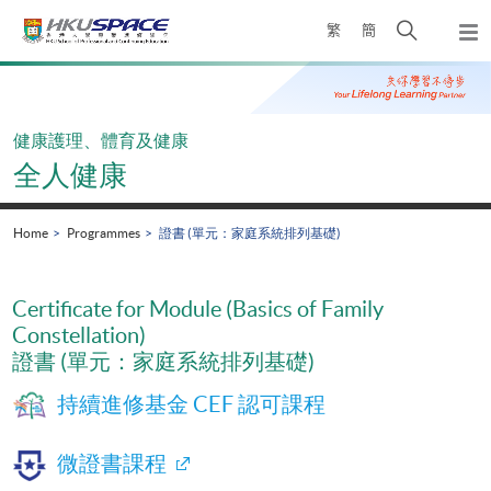
Skip
Open
繁
簡
to
Togg
main
search
navi
Main
content
panel
content
start
健康護理、體育及健康
全人健康
Home
Programmes
證書 (單元：家庭系統排列基礎)
Certificate for Module (Basics of Family
Constellation)
證書 (單元：家庭系統排列基礎)
持續進修基金 CEF 認可課程
微證書課程