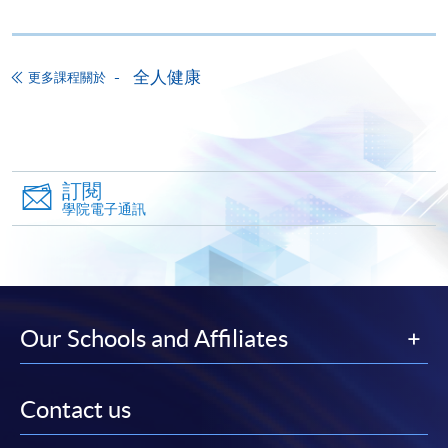
香港大學專業進修學院提供24小時網上報名及繳費服
務，申請人可通過網上申請個別學歷頒授課程和報讀
大部份公開招生的課程(以先到先得形式報名的課程)。
全人健康
更多課程關於
申請人可在網上使用「繳費靈」(PPS) (不適用於手
機)、VISA 或 Mastercard。除上述支付方式之外，如就
讀學歷頒授課程設有網上服務，在學學員亦可以「微
信支付」(Online WeChat Pay) 、「支付寶」(Online
Alipay) 或 「轉數快」(FPS) 繳付學費。
訂閱
學院電子通訊
報讀新課程
填寫網上報名表格
申請人可按該課程網頁的右上角的
Our Schools and Affiliates
圖示進入網上服務網頁，然
後按照指示填妥網上報名表格。
Contact us
某些課程須甄選入學，並要求申請人上載課程網頁