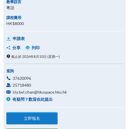
教學語言
粵語
課程費用
HK$8000
申請表
分享
列印
截止於 2026年8月10日 (星期一)
查詢
37620096
25718480
lily.twl.chan@hkuspace.hku.hk
有疑問？歡迎在此提出
立即報名