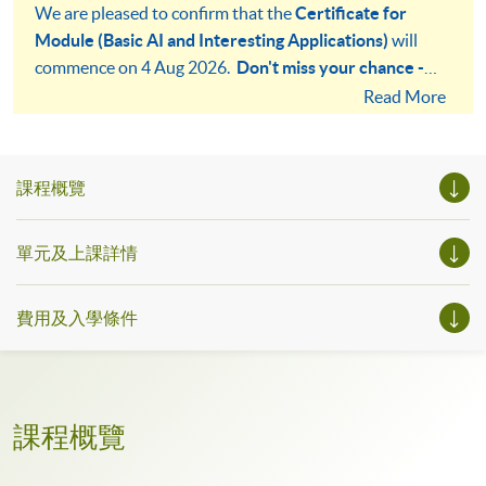
We are pleased to confirm that the
Certificate for
Module (Basic AI and Interesting Applications)
will
commence on 4 Aug 2026.
Don't miss your chance -
apply as soon as possible!
Read More
課程概覽
單元及上課詳情
費用及入學條件
課程概覽