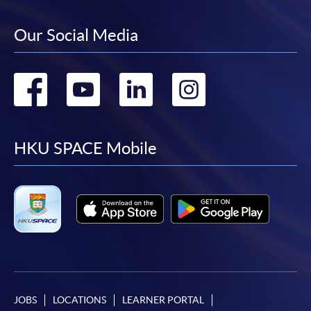
中指定所須文件(如學歷證明)。系統只支援doc,
docx, jpg 和pdf格式之附件。
Our Social Media
繳交所需費用
Go
Go
Go
Go
申請人可使用以下方式繳交報名費或課程費用:
to
to
to
to
繳費靈網上服務
- 申請人須先開立繳費靈戶口及設
facebook
youtube
linkedin
instag
HKU SPACE Mobile
定繳費靈網上密碼。有關如何申請繳費靈戶口及密
碼，請瀏覽繳費靈網址
http://www.ppshk.com
。
*信用咭網上繳費服務
- 申請人可以 VISA 或
Mastercard（包括「香港大學專業進修學院
Mastercard卡」）繳付學費。
*香港大學專業進修學院Mastercard卡
持有人如欲享用十個
月免息分期付款優惠，必須親臨本學院設有報名服務的教
JOBS
LOCATIONS
LEARNER PORTAL
學中心作付款安排。