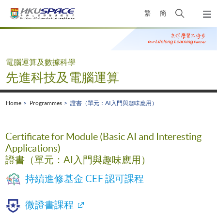
Skip
Open
繁
簡
to
Togg
main
search
navi
Main
content
panel
content
start
電腦運算及數據科學
先進科技及電腦運算
Home
Programmes
證書（單元：AI入門與趣味應用）
Certificate for Module (Basic AI and Interesting
Applications)
證書（單元：AI入門與趣味應用）
持續進修基金 CEF 認可課程
微證書課程