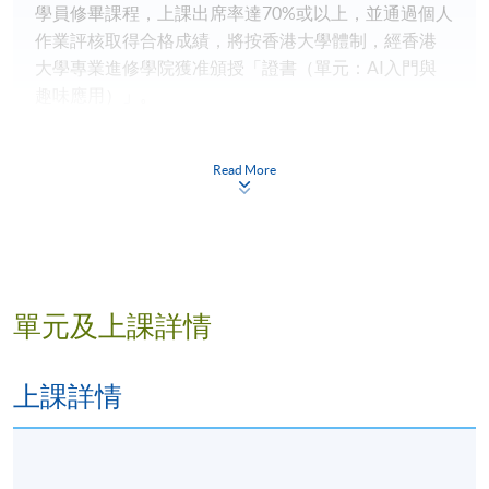
學員修畢課程，上課出席率達70%或以上，並通過個人
作業評核取得合格成績，將按香港大學體制，經香港
大學專業進修學院獲准頒授「證書（單元：AI入門與
趣味應用）」。
Read More
如遇特殊情況，本院保留調整課程/科目細則(如上課時
間、地點、任教導師、學費等)的權利。
報名代碼
2440-IT114A
單元及上課詳情
現時接受報名
上課詳情
日期 / 時間
逢周二、周四，7:30pm - 9:30pm