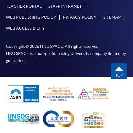
TEACHER PORTAL
STAFF INTRANET
如欲了解如何於網上報讀新課程及繳費，請瀏覽網上
WEB PUBLISHING POLICY
PRIVACY POLICY
SITEMAP
申請/報讀指南 :
WEB ACCESSIBILITY
-
短期課程
Copyright © 2026 HKU SPACE. All rights reserved.
-
個別學歷頒授課程
HKU SPACE is a non-profit making University company limited by
guarantee.
報讀同一學歷頒授課程內其他單元
TOP
個別課程為須報讀同一學歷頒授課程及其他單元或繳
交下期學費的學員，提供網上服務，如學員就讀的課
程設有此服務，課程負責人會通知學員有關程序。
網上支付可通過「繳費靈」(PPS) (不適用於手機)、
VISA 或 Mastercard、「微信支付」(Online WeChat
Pay) 、「支付寶」(Online Alipay) 或 「轉數快」(FPS)
繳付學費。