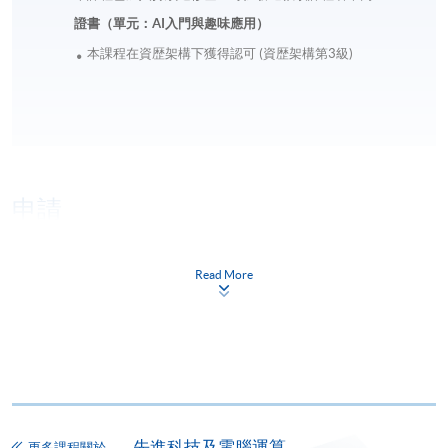
證書（單元：AI入門與趣味應用）
本課程在資歴架構下獲得認可 (資歴架構第3級)
申請
網上報名
Read More
立即報名
申請表
下載申請表
報名辦法
網上報名服務
先進科技及電腦運算
香港大學專業進修學院提供24小時網上報名及繳費服
更多課程關於