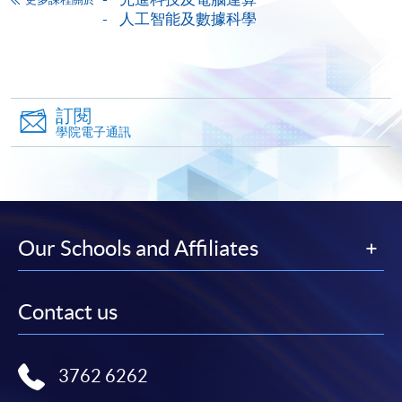
人工智能及數據科學
務，申請人可通過網上申請個別學歷頒授課程和報讀
大部份公開招生的課程(以先到先得形式報名的課程)。
申請人可在網上使用「繳費靈」(PPS) (不適用於手
機)、VISA 或 Mastercard。除上述支付方式之外，如就
讀學歷頒授課程設有網上服務，在學學員亦可以「微
訂閱
學院電子通訊
信支付」(Online WeChat Pay) 、「支付寶」(Online
Alipay) 或 「轉數快」(FPS) 繳付學費。
報讀新課程
Our Schools and Affiliates
填寫網上報名表格
申請人可按該課程網頁的右上角的
Contact us
圖示進入網上服務網頁，然
後按照指示填妥網上報名表格。
3762 6262
某些課程須甄選入學，並要求申請人上載課程網頁