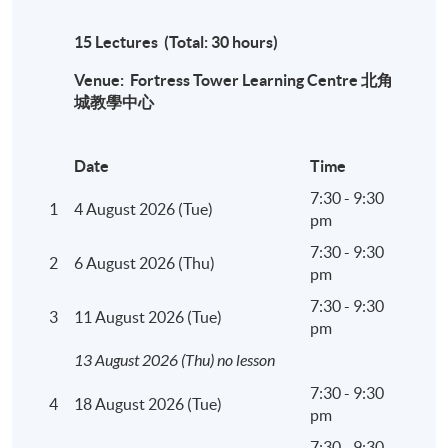
15 Lectures (Total: 30 hours)
地點
Venue: Fortress Tower Learning Centre 北角
北角城教學中心
城教學中心
Date
Time
7:30 - 9:30
1
4 August 2026 (Tue)
pm
7:30 - 9:30
2
6 August 2026 (Thu)
pm
7:30 - 9:30
3
11 August 2026 (Tue)
pm
13 August 2026 (Thu) no lesson
7:30 - 9:30
4
18 August 2026 (Tue)
pm
7:30 - 9:30