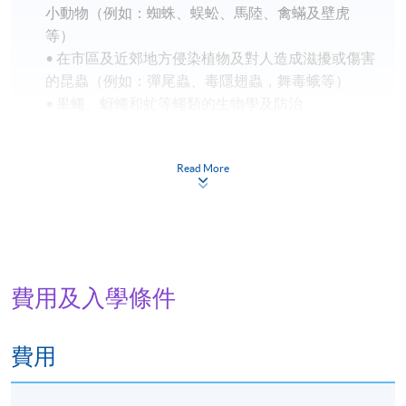
小動物（例如：蜘蛛、蜈蚣、馬陸、禽蟎及壁虎
等）
• 在市區及近郊地方侵染植物及對人造成滋擾或傷害
的昆蟲（例如：彈尾蟲、毒隱翅蟲，舞毒蛾等）
• 果蠅、蚜蠅和虻等蠅類的生物學及防治
授課形式
Read More
面授
評核方式及證書頒發
評核方式：專題習作 (評核比重 25%) 及一節2小時之
筆試 (評核比重 75%)
費用及入學條件
學員出席率須達 70% 或以上，並通過評核取得合格
成績，將按香港大學體制，經香港大學專業進修學院
費用
頒授「證書（單元：蟲害管理進階策略）」
修業期