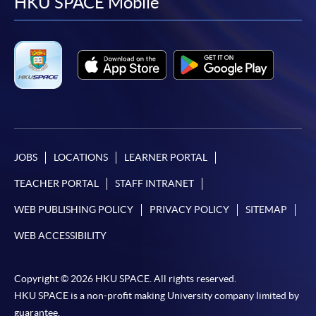
facebook
youtube
linkedin
instag
HKU SPACE Mobile
JOBS
LOCATIONS
LEARNER PORTAL
TEACHER PORTAL
STAFF INTRANET
WEB PUBLISHING POLICY
PRIVACY POLICY
SITEMAP
WEB ACCESSIBILITY
Copyright © 2026 HKU SPACE. All rights reserved.
HKU SPACE is a non-profit making University company limited by
guarantee.