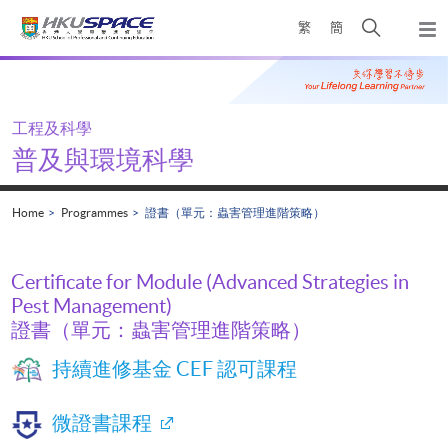
Skip
Open
繁
簡
to
Togg
main
search
navi
Main
content
panel
content
start
工程及科學
普及與環境科學
Home
Programmes
證書（單元：蟲害管理進階策略）
Certificate for Module (Advanced Strategies in
Pest Management)
證書（單元：蟲害管理進階策略）
持續進修基金 CEF 認可課程
微證書課程