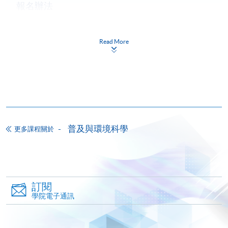
報名辦法
申請人須於截止報名日期前遞交以下文件至 HKU
SPACE 任何一間報名中心：
Read More
已填妥之申請表；
及
符合「入學條件」所述之學歷／工作證明副本 (需
攜同正本以作認證)；
及
香港永久性居民身份證或有效護照之副本 (需攜同
正本以作認證)；
及
普及與環境科學
更多課程關於
HK$150 報名費（取錄與否，恕不退還）
如有諮詢請致電黃小姐，電話：2587 3217 或電郵：
wing.wong@hkuspace.hku.hk.
訂閱
學院電子通訊
教學/報名中心地址：
https://hkuspace.hku.hk/cht/learning-centre/