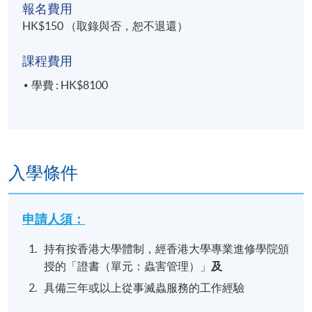
報名費用
共15節課
HK$150 （取錄與否，恕不退還）
總課時：39小時 (不包括2小時評核試)
課程費用
逢星期二及星期四 (7:00pm - 9:00pm / 7:00pm -
學費 : HK$8100
10:00pm)
地點
香港大學專業進修學院教學中心
入學條件
報名代碼
2445-GS011A
申請人須：
持有按香港大學體制，經香港大學專業進修學院頒
授的「證書（單元：蟲害管理）」
及
具備三年或以上從事滅蟲服務的工作經驗