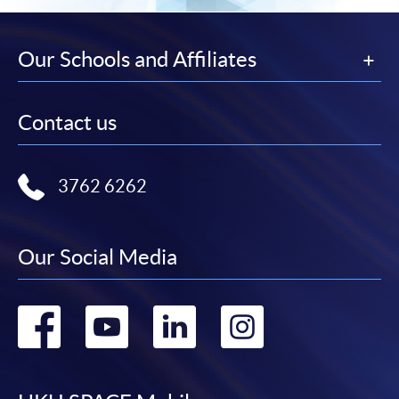
Our Schools and Affiliates
Contact us
3762 6262
Our Social Media
Go
Go
Go
Go
to
to
to
to