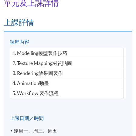
單元及上課詳情
上課詳情
課程內容
1. Modelling模型製作技巧
10 
2. Texture Mapping材質貼圖
4小
3. Rendering效果圖製作
6小
4. Animation動畫
5小
5. Workflow 製作流程
5小
上課日期／時間
逢周一、周三、周五