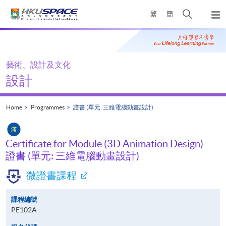
Skip
Open
繁
簡
to
Togg
main
search
navi
Main
content
panel
content
start
藝術、設計及文化
設計
Home
Programmes
證書 (單元: 三維電腦動畫設計)
Certificate for Module (3D Animation Design)
證書 (單元: 三維電腦動畫設計)
微證書課程
課程編號
PE102A