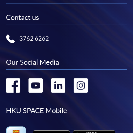
Contact us
3762 6262
Our Social Media
Go
Go
Go
Go
to
to
to
to
facebook
youtube
linkedin
instag
HKU SPACE Mobile