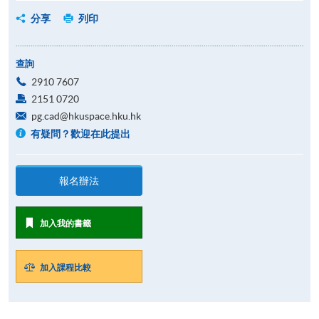
分享
列印
查詢
2910 7607
2151 0720
pg.cad@hkuspace.hku.hk
有疑問？歡迎在此提出
報名辦法
加入我的書籤
加入課程比較