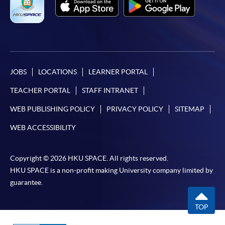
JOBS
LOCATIONS
LEARNER PORTAL
TEACHER PORTAL
STAFF INTRANET
WEB PUBLISHING POLICY
PRIVACY POLICY
SITEMAP
WEB ACCESSIBILITY
Copyright © 2026 HKU SPACE. All rights reserved.
HKU SPACE is a non-profit making University company limited by
guarantee.
TOP