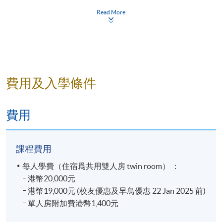
面授日本清酒、燒酎的釀造方法、風味特性及品嚐
本侍酒師協會的葡萄酒專家和侍酒師認證、日本酒文
Read More
技巧​
憑（SAKE DIPLOMA）、NPO法人起司專業人士協會
的起司專業人士認證、日本食品協調員協會的食品協
品嚐多款日本清酒、燒酎、手工啤酒​
調員認證，以及日本酒服務研究會與酒匠研究會聯合
會的燒酎唎酒師認證。
目前，她不僅擔任科學教授日本酒的「Infinite Sake
費用及入學條件
School」的Producer，更在「產業能率大學」負責美食
講座。
費用
課程費用
每人學費（住宿爲共用雙人房 twin room） ：​
ｰ 港幣20,000元​
B) 5天日本關東研學(3月3日-3月7日)
ｰ 港幣19,000元 (校友優惠及早鳥優惠 22 Jan 2025 前)​
ｰ 單人房附加費港幣1,400元​
本團導遊服務、住宿及本地交通等將由旅行社安排。