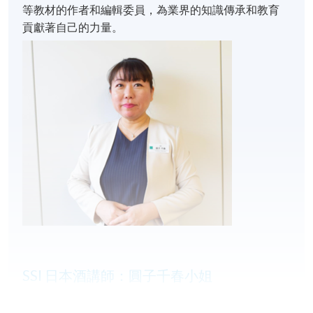
等教材的作者和編輯委員，為業界的知識傳承和教育
貢獻著自己的力量。
詳情
本研學團課程由兩部分組成：
A) 6小時 行前工作坊:
2月17及 25日 (晚上7時至10時)
行程簡介
面授日本手工啤酒的釀造方法、風味特性及品嚐技
SSI 日本酒講師：圓子千春小姐
巧​
圓子千春小姐擁有多項令人矚目的資格認證，包括日