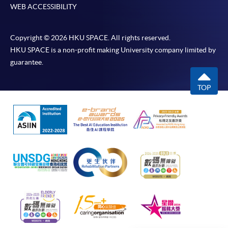
切以英文版本為準。
人」
WEB ACCESSIBILITY
學
體驗​
Copyright © 2026 HKU SPACE. All rights reserved.
HKU SPACE is a non-profit making University company limited by
付款方法
參訪酒造
guarantee.
1. 現金、「易辦事」（EPS）、微信支付
場及品嚐
(WeChat Pay) 或支付寶(Alipay)
清酒—
午餐
TOP
申請人可親臨學院任何一所報名中心，以現金、「易
(4)永
參訪酒造場
辦事」、微信支付（WeChat Pay）或支付寶
井酒
及品嚐清酒
（Alipay） 繳付學費。
東京 - 自由
造
3月6
–
活動 (不包
「水
日
(5)澤乃
2. 支票或銀行本票
晚餐)​
芭
（四）​
井小澤
蕉」
如以劃線支票或銀行本票繳付，抬頭請註明「香港大
酒造見
見學
學專業進修學院」。支票背面請寫上課程名稱及申請
學
﹑水
人姓名。 閣下可：
源試
飲​
親臨學院各報名中心遞交劃線支票、報名表格及有關