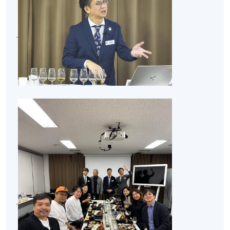
報讀同一學歷頒授課程內其他單元
簡單英語)​
地
酒造及見
圖片
區
學體驗
除了導遊的簡單翻譯外， HKU SPACE 更貼心推薦一
個別課程為須報讀同一學歷頒授課程及其他單元或繳
個翻譯軟件，讓學生隨時隨地於手提電話上參閱內
交下期學費的學員，提供網上服務，如學員就讀的課
容。無論於參觀及聆聽講解內容時，均能夠翻看翻譯
程設有此服務，課程負責人會通知學員有關程序。
內容，讓學習更有效。
網上支付可通過「繳費靈」(PPS) (不適用於手機)、
VISA 或 Mastercard、「微信支付」(Online WeChat
課程費用詳情：
Pay) 、「支付寶」(Online Alipay) 或 「轉數快」(FPS)
東
繳付學費。
澤乃井​小
京
學費包括：
學費不包括：
澤酒造
都​
6小時工作坊之講義及
親身報名/郵遞
日本清酒、燒酎、手工
啤酒品嚐​
報讀新課程
日本5天研學團之​
4晚酒店住宿（3/3 -
凡以「先到先得」為取錄方式的課程，請填妥
栃
7/3, 住宿爲雙床房 twin
來回香港和東京機票
SF26報名表，親往
報名中心
或以郵遞方式連同學
木
島崎酒造