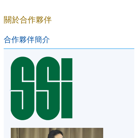
國完成了 Master Brewer Program，是全港首位獲得
碼，請瀏覽繳費靈網址
http://www.ppshk.com
。
Master Brewer資格的釀酒師。​
*信用咭網上繳費服務
- 申請人可以 VISA 或
關於合作夥伴
在H.K.Lovecraft, Perry展現了他對啤酒釀造的專注、
Mastercard（包括「香港大學專業進修學院
熱情和專業精神，他希望將他所學到的啤酒藝術和工
Mastercard卡」）繳付學費。
藝帶到香港，讓香港社會享受到新鮮的啤酒​
合作夥伴簡介
*香港大學專業進修學院Mastercard卡
持有人如欲享用十個
月免息分期付款優惠，必須親臨本學院設有報名服務的教
學中心作付款安排。
3. 品酒研學。​參觀酒造及品嚐清酒​
如欲了解如何於網上報讀新課程及繳費，請瀏覽網上
參觀位於東京都、栃木縣、群馬縣的 5 間酒造​
申請/報讀指南 :
比較不同酒造 (規模、歷史、釀造方法、原材料等等)
所生產出來的清酒均有各種風格及特色。​
-
短期課程
授課語言及模式​
每間酒造場均安排了見學及專人講解 (主要為日語或
-
個別學歷頒授課程
簡單英語)​
面授模式，粵語授課輔以中文教材​
安排於每間酒造品嚐多款特色清酒​
每間酒造場均安排了見學及專人講解 (主要為日語或