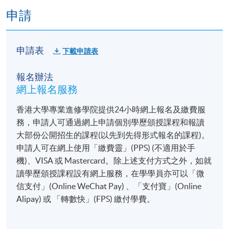
Calvin Ng
（釀酒師）釀酒工序流程
申請
Calvin乃香港少數兼備日本酒唎酒師及燒酎唎酒師資
格的「二刀流」，更成為了全球數百位SSI酒匠其中
申請表
下載申請表
之一。​
報名辦法
曾任教日本酒唎酒師課程講師，多次於不同場合擔任
網上報名服務
酒學講師及日本酒評審委員。因熱愛日本文化更熱愛
日本酒的關係，於早年旅居日本期間遊歷全日本47都
香港大學專業進修學院提供24小時網上報名及繳費服
道府縣，到訪不同酒藏見學及研修​
務，申請人可通過網上申請個別學歷頒授課程和報讀
大部份公開招生的課程(以先到先得形式報名的課程)。
申請人可在網上使用「繳費靈」(PPS) (不適用於手
機)、VISA 或 Mastercard。除上述支付方式之外，如就
讀學歷頒授課程設有網上服務，在學學員亦可以「微
信支付」(Online WeChat Pay) 、「支付寶」(Online
Alipay) 或 「轉數快」(FPS) 繳付學費。