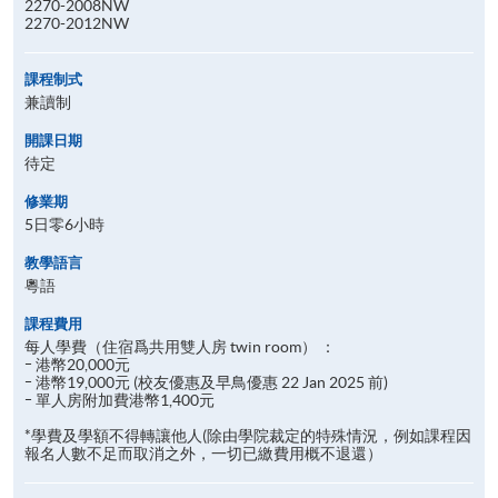
2270-2008NW
2270-2012NW
課程制式
兼讀制
開課日期
待定
修業期
5日零6小時
教學語言
粵語
課程費用
每人學費（住宿爲共用雙人房 twin room） ：​
ｰ 港幣20,000元​
ｰ 港幣19,000元 (校友優惠及早鳥優惠 22 Jan 2025 前)​
ｰ 單人房附加費港幣1,400元​
*學費及學額不得轉讓他人(除由學院裁定的特殊情況，例如課程因
報名人數不足而取消之外，一切已繳費用概不退還）