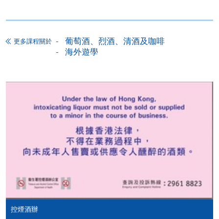
心或以郵遞方式，遞交「通知」及繳交所需費用。
基本團體保險​
群
當地領隊及司機服務費
馬
有關繳費詳情，請參閱
付款方法
。如對報名程序有任
永井酒造​
用
県
何疑問，請詳閱個別課程資料，或聯絡有關課程負責
葡萄酒、烈酒、清酒及咖啡
更多課程關於
海外遊學
人或報名中心。
課程/科目報名注意事項:
選用網上報名服務必須在已接駁互聯網及支援
JavaScript程式瀏覽器的電腦上進行。建議選用
Google Chrome瀏覽器。
申請人不應閒置申請超過10分鐘。否則，申請人
遊學團行程
必須重新開始整個申請程序。
網上報名只支援「提早報讀優惠」。如需享用其他
早上
下午
晚上
報讀優惠，請親臨學院的報名中心報名。
日本酒侍
在網上報名過程中，由於提交課程申請和付款在系
參訪日本手
酒研究會
統處理上為兩個不同的程序，成功付款並不保證成
工啤酒廠及
控煙酒辦
(Sake
功被獲取錄。任何不成功的申請，課程組職員將儘