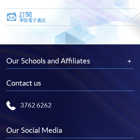
午餐 (啤酒
Service
快與 閣下聯絡。
配食)​
Institute) ​
抵達東京
訂閱
3月3
申請人應注意，不論親身或網上報讀，相同的課
參訪
日本酒
學院電子通訊
講座及晚
東京自由
日​
程/科目只可提交一次申請。
情報館
--了
餐 :
活動
（一）
在網上報名過程中，付款成功後，網頁將顯示付款
解日本清酒
日本料
確認。另外，確認電子郵件亦會發送到 閣下的電
發展史、酒
理與日
子郵件帳戶。請保留確定回條作日後查詢用途。
具及品嚐燒
本酒燒
酎​
Our Schools and Affiliates
除特殊情況(例如課程因報名人數不足而被取消)及
酎配搭
法例規定外，一切已繳費用，概不退還。
如須甄選入學，則正式收據並不可作為 閣下已獲
Contact us
日本酒侍
取錄的證明。學院將在截止報名日期後儘快通知申
酒研究會
請者是否獲取錄。落選的申請人將獲退還已繳交的
午餐於日本
(Sake
學費。
3762 6262
酒侍酒研究
Service
會(Sake
Institute)
Service
講座 ​:
Our Social Media
Institute) ​
免責聲明
宇都宮 - 自
芝
3月4