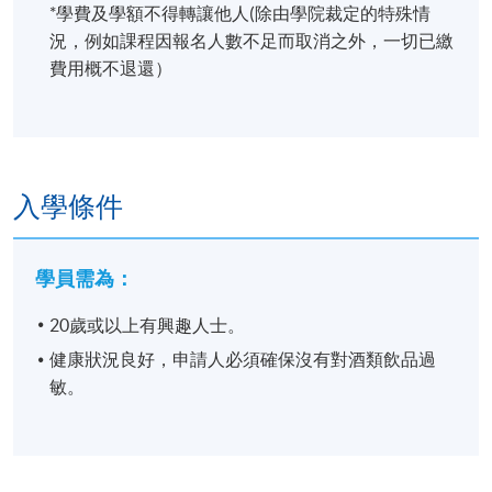
*學費及學額不得轉讓他人(除由學院裁定的特殊情
負責旅行社為：
星晨旅遊/
BAO SHINN
況，例如課程因報名人數不足而取消之外，一切已繳
INTERNATIONAL EXPRESS LIMITED，旅行社牌照號
費用概不退還）
碼為：352614。
課程特色：
入學條件
1. 難能可貴之「藏人」體驗
學員需為：​
清酒「藏人」是從事釀造清酒的專業人員。
「藏人」們經過長時間的培訓和經驗累積，精通各種
20歲或以上有興趣人士。​
釀酒技巧和知識，以確保釀造出高品質的清酒。
健康狀況良好，申請人必須確保沒有對酒類飲品過
清酒「藏人」的技術和專業知識被視為釀酒產業的重
敏。
要資產，也是日本清酒文化的重要代表
帶你走入仙禽酒造感受「藏人」生活
HKU SPACE 日本酒導師​: 酒匠吳鎮天
學員可親身體驗到一般不對外開放的清酒「藏人」