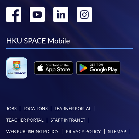
參訪酒造場
由活動 (不
士、
日​
本學院為學院開設的其中一些課程提供在線服務的平台。雖然
及品嚐清酒
包晚餐)
Go
Go
Go
Go
日本
（二）
本學院會力求在有關網頁上刊載的資訊正確和合時，但本學院
—
酒、
to
to
to
to
卻不能為這些資訊作出任何明確或隱含的保證。本學院尤其不
燒
(1) 島崎
會保證下列各項：資訊並無侵犯版權，資訊可安全使用、資訊
酎、
酒造見
facebook
youtube
linkedin
instag
準確、資訊適合任何目的、資訊不含電腦病毒等。
HKU SPACE Mobile
葡萄
學
酒配
本學院（包括其僱員及附屬機構）對你在網上付款而由下列原
搭​
因所導致的任何損失，一概不負責；上述原因包括：（1）由
付款銀行或獨立商戶因為付款的網關在處理付款的信用卡、付
款卡、智能卡或其他付款的設施時出現任何信息或資訊傳送的
參訪酒造
午餐與仙禽
失誤、延誤、中斷、中止、或限制（2）從付款的網關傳送而
及見學體
酒造藏主共
來的任何信息或資訊中出現的疏忽、錯誤、誤差或遺漏；
驗
膳​
（3）付款的網關在完成網上付款時出現的故障、失靈、或失
(2)仙
宇都宮 -包
3月5
誤；（4）任何由付款的網關引起或與付款的網關相關的原
JOBS
LOCATIONS
LEARNER PORTAL
參訪酒造及
禽酒
晚餐及自
日​
因，包括未獲授權進入、資料傳送的改動、任何非法行為等。
品嚐清酒 –
造場
TEACHER PORTAL
STAFF INTRANET
由活動
（三）
-
(3)松井
WEB PUBLISHING POLICY
PRIVACY POLICY
SITEMAP
以上中文本純作參考之用，如內容與英文版本有任何歧義，一
「藏
酒造見