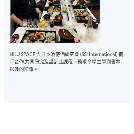
room 標準）​
(註：可與旅行社購買)​
費以及所需證明文件呈交。
県
4天酒店早餐 ( 4/3 -
前往機場費用及機場往
[
下載報名表SF26
]
7/3)​
市區費用​
4天午膳 (3/3 - 6/3)​
4/3及6/3晚膳 ​
栃
申請學歷頒授及專業課程可能需要其他資料，報名
松井酒造
木
表可向報名中心或有關課程負責人索取。填妥申請
2天晚膳 (3/3 及 5/3)​
個人旅遊保險​
県
表格後，請連同報名費/學費以及所需證明文件親
HKU SPACE 與日本酒侍酒研究會 (SSI International) 攜
日本清酒釀造體驗:
洗衣費用​
往報名中心或以郵遞方式遞交。
手合作,共同研究及設計此課程，務求令學生學到書本
「藏人」體驗​
旅遊証件及入境簽證費
以外的知識。​
仙禽酒造自釀清酒一支
用（如適用）​
報讀同一學歷頒授課程內其他單元
(720ml)​
其他個人開支​
栃
行程內所列之參觀及見
木
仙禽酒造
​學院為學歷頒授課程特設「註冊及學費通知」，適
其他沒有於 「學費包
學費用​
県
用於一般學歷頒授課程。
括」及「行程表」列明
行程有關的旅遊觀光巴
之項目費用
課程負責人會為學員送上「註冊及學費通知」
士或行程內所列之交通
(「通知」)，請填妥有關「通知」，並親往報名中
工具​