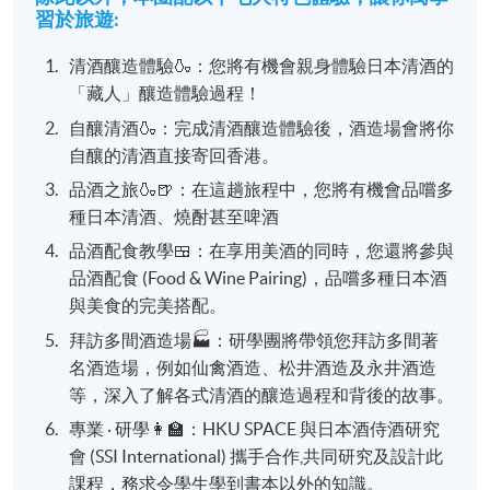
習於旅遊:
清酒釀造體驗🍶：您將有機會親身體驗日本清酒的
「藏人」釀造體驗過程！
自釀清酒🍶：完成清酒釀造體驗後，酒造場會將你
自釀的清酒直接寄回香港。 ​
品酒之旅🍶🍺：在這趟旅程中，您將有機會品嚐多
種日本清酒、燒酎甚至啤酒​
品酒配食教學🍱：在享用美酒的同時，您還將參與
品酒配食 (Food & Wine Pairing)，品嚐多種日本酒
與美食的完美搭配。​
拜訪多間酒造場🏭：研學團將帶領您拜訪多間著
名酒造場，例如仙禽酒造、松井酒造及永井酒造
等，深入了解各式清酒的釀造過程和背後的故事。
專業 ‧ 研學👩‍🏫：HKU SPACE 與日本酒侍酒研究
會 (SSI International) 攜手合作,共同研究及設計此
課程，務求令學生學到書本以外的知識。