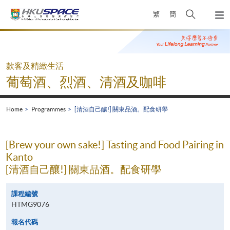
Skip
Open
繁
簡
to
Togg
main
search
navi
Main
content
panel
content
start
款客及精緻生活
葡萄酒、烈酒、清酒及咖啡
Home
Programmes
[清酒自己釀!] 關東品酒。配食研學
[Brew your own sake!] Tasting and Food Pairing in
Kanto
[清酒自己釀!] 關東品酒。配食研學
課程編號
HTMG9076
報名代碼