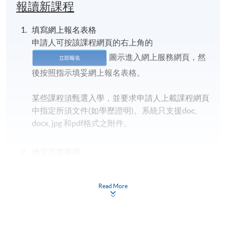
報讀新課程
2. 自釀清酒
填寫網上報名表格
申請人可按該課程網頁的右上角的
成為我們的團友，您將有機會親身體驗日本清酒的釀
圖示進入網上服務網頁，然
造過程。您將跟隨專業釀酒師的指導，親手參與每個
後按照指示填妥網上報名表格。
步驟，製作出屬於自己的獨特清酒。
回港大約2個月後，仙禽酒造場將你自釀的清酒直接
某些課程須甄選入學，並要求申請人上載課程網頁
寄回在HKU SPACE分校領取屬於你的清酒，與親朋
中指定所須文件(如學歷證明)。系統只支援doc,
好友一同分享您的釀酒之旅！
docx, jpg 和pdf格式之附件。
HKU SPACE 手工啤酒導師 + 釀酒師​: 林浩熙
Perry Lam​
繳交所需費用
H.K.Lovecraft 的創辦人，對精釀啤酒有著極大的熱情
申請人可使用以下方式繳交報名費或課程費用:
和深入的了解。​
Read More
先後到美國芝加哥 Siebel Institute of Technology 及德
繳費靈網上服務
- 申請人須先開立繳費靈戶口及設
國慕尼黑 Doemens Academy 修讀釀酒課程，更在德
定繳費靈網上密碼。有關如何申請繳費靈戶口及密