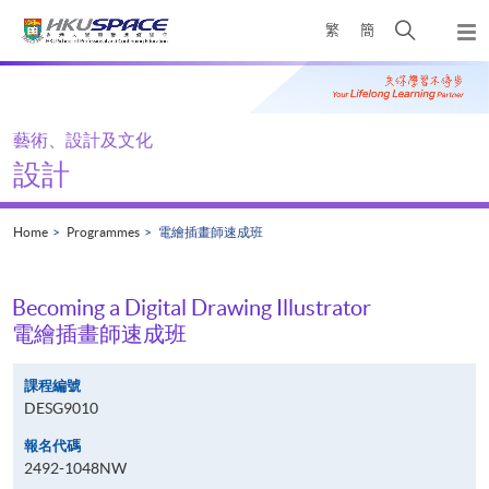
Skip
Open
繁
簡
to
Togg
main
search
navi
Main
content
panel
content
start
藝術、設計及文化
設計
Home
Programmes
電繪插畫師速成班
Becoming a Digital Drawing Illustrator
電繪插畫師速成班
課程編號
DESG9010
報名代碼
2492-1048NW