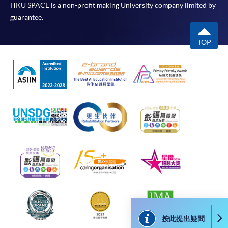
HKU SPACE is a non-profit making University company limited by
guarantee.
TOP
按此提出疑問