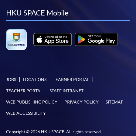
to
to
to
to
facebook
youtube
linkedin
instag
HKU SPACE Mobile
JOBS
LOCATIONS
LEARNER PORTAL
TEACHER PORTAL
STAFF INTRANET
WEB PUBLISHING POLICY
PRIVACY POLICY
SITEMAP
WEB ACCESSIBILITY
Copyright © 2026 HKU SPACE. All rights reserved.