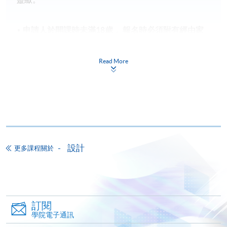
申請人於開課時未滿18歲​，
報名時
必須
附有經由家
長
/
監護人簽署的「
家長/監護人同意書
」
。
申請人如報讀兩個課程或以上，請細閱各個課程的上
Read More
課時間地點，以免課時重疊，或因地點相距太遠而無
法上課。
備註
學費及學額不得轉讓他人。一經取錄，學生不得用
已付的學費和已取得的學額轉讀其他課程，惟學院
設計
更多課程關於
對特殊情況，可酌情處理。轉讀申請一經批准，學
生須要付港幣120元手續費。
學院在收妥費用後，會向申請人發出付款收據，惟
郵寄付款收據如若遺失，學院概不負責。
訂閱
付款收據只發一次。申請額外付款證明的收費為每
學院電子通訊
張港幣30元。請以劃線支票支付，抬頭註明「香