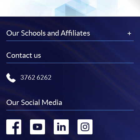
港大學專業進修學院」，並連同貼上郵票的回郵信
封及申請表交回本學院。補發的學費收據通常於課
程完結後寄出。
Our Schools and Affiliates
有關香港大學專業進修學院Summer School 的取錄方
法、學生須知、報名中心及其他相關資訊，請登入
Summer School 網頁
。
Contact us
3762 6262
Our Social Media
Go
Go
Go
Go