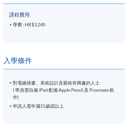
IG: Purehay (https://www.instagram.com/purehay/)
課程費用
FB: 禧之插畫世界
學費 : HK$3,240
(https://www.facebook.com/AuYeungChunHay/)
入學條件
對電繪插畫、美術設計及藝術有興趣的人士
( 學員需自備 iPad 配備 Apple Pencil 及 Procreate 軟
件)
申請人需年滿15歲或以上