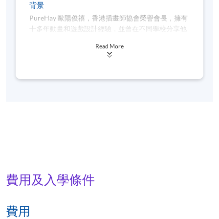
背景
PureHay 歐陽俊禧，香港插畫師協會榮譽會長，擁有
十多年動畫和遊戲設計經驗，並曾在不同學校分享他
的數碼繪畫經驗。他在2022年獲得了英國創新企業學
Read More
會頒發傑出藝術家獎《金影獎》，並在2021年獲得了
日本插畫協會JIA插畫獎銀獎，以及2020年銅獎，還
有34屆香港印藝大獎金獎、銀獎、銅獎和優異獎。 他
的繪畫風格以"數碼龐克"為主視覺表現，並將擴增實
境技術引入插畫作品中，使作品更具感染力，希望向
大家展示本地創意和熱情。
他在香港和日本舉辦了多場數碼龐克展覽，包括在香
港 HKI Gallery 舉辦的《龐城》展和在日本東京神田
明神交流館舉辦的《Pure Cyber》展。他希望通過數
碼繪畫結合擴增實境技術，呈現出栩栩如生的科幻香
港場景，讓人們能夠在 PureHay 的作品中體驗科幻的
費用及入學條件
魅力。他的作品讓我們心中憧憬的香江在虛擬世界中
得以存在，彷彿將過去帶向未來。
費用
Website: www.purestudio.hk/