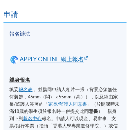
申請
報名辦法
APPLY ONLINE 網上報名
親身報名
填妥
報名表
， 並攜同申請人相片一張（背景必須無任
何裝飾，45mm（闊） x 55mm（高）），以及經由家
長/監護人簽署的「
家長/監護人同意書
」（於開課時未
滿18歲的學生須於報名時一併提交此
同意書
），親身
到下列
報名中心
報名。申請人可以現金、易辦事、支
票/銀行本票（抬頭「香港大學專業進修學院」）或信