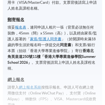
用卡（VISA/MasterCard）付款。支票背後請寫上申請
人姓名及課程名稱。
郵寄報名
填妥
報名表
，連同申請人相片一張（背景必須無任何
裝飾，45mm（闊）x 55mm（高）)，以及經由家長/監
護人簽署的「
家長/監護人同意書
」（於開課時未滿18
歲的學生須於報名時一併提交此
同意書
）和支票/銀行
本票（抬頭「香港大學專業進修學院」）寄往
香港北
角英皇道
250
號
11
樓「香港大學專業進修學院
Summer
School 2026
」
。支票背後請寫上申請人姓名及課程名
稱。
網上報名
請登入
網上報名系統
按指示報名。申請人可在網上使
用微信支付（Online WeChat Pay）、支付寶（Online
Alipay）、轉數快（FPS）、VISA、Mastercard或繳費
靈繳。