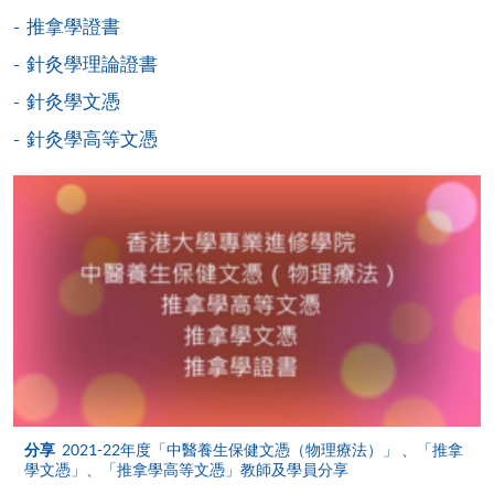
申請人可在網上使用「繳費靈」(PPS) (不適用於手
推拿學證書
機)、VISA 或 Mastercard。除上述支付方式之外，如就
讀學歷頒授課程設有網上服務，在學學員亦可以「微
針灸學理論證書
信支付」(Online WeChat Pay) 、「支付寶」(Online
針灸學文憑
Alipay) 或 「轉數快」(FPS) 繳付學費。
針灸學高等文憑
報讀新課程
填寫網上報名表格
申請人可按該課程網頁的右上角的
圖示進入網上服務網頁，然
後按照指示填妥網上報名表格。
某些課程須甄選入學，並要求申請人上載課程網頁
中指定所須文件(如學歷證明)。系統只支援doc,
docx, jpg 和pdf格式之附件。
分享
2021-22年度「中醫養生保健文憑（物理療法）」 、「推拿
學文憑」、「推拿學高等文憑」教師及學員分享