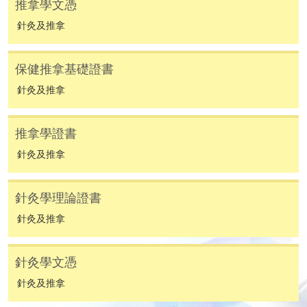
推拿學文憑
親身報名/郵遞
針灸及推拿
報讀新課程
保健推拿基礎證書
針灸及推拿
凡以「先到先得」為取錄方式的課程，請填妥
SF26報名表，親往
報名中心
或以郵遞方式連同學
費以及所需證明文件呈交。
推拿學證書
針灸及推拿
[
下載報名表SF26
]
申請學歷頒授及專業課程可能需要其他資料，報名
針灸學理論證書
表可向報名中心或有關課程負責人索取。填妥申請
針灸及推拿
表格後，請連同報名費/學費以及所需證明文件親
往報名中心或以郵遞方式遞交。
針灸學文憑
針灸及推拿
報讀同一學歷頒授課程內其他單元