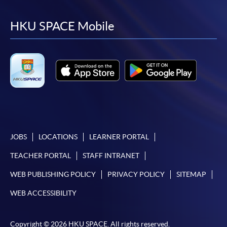
to
to
to
to
必須重新開始整個申請程序。
facebook
youtube
linkedin
instag
HKU SPACE Mobile
網上報名只支援「提早報讀優惠」。如需享用其他
報讀優惠，請親臨學院的報名中心報名。
在網上報名過程中，由於提交課程申請和付款在系
統處理上為兩個不同的程序，成功付款並不保證成
功被獲取錄。任何不成功的申請，課程組職員將儘
快與 閣下聯絡。
申請人應注意，不論親身或網上報讀，相同的課
程/科目只可提交一次申請。
JOBS
LOCATIONS
LEARNER PORTAL
在網上報名過程中，付款成功後，網頁將顯示付款
確認。另外，確認電子郵件亦會發送到 閣下的電
TEACHER PORTAL
STAFF INTRANET
子郵件帳戶。請保留確定回條作日後查詢用途。
WEB PUBLISHING POLICY
PRIVACY POLICY
SITEMAP
除特殊情況(例如課程因報名人數不足而被取消)及
法例規定外，一切已繳費用，概不退還。
WEB ACCESSIBILITY
如須甄選入學，則正式收據並不可作為 閣下已獲
取錄的證明。學院將在截止報名日期後儘快通知申
Copyright © 2026 HKU SPACE. All rights reserved.