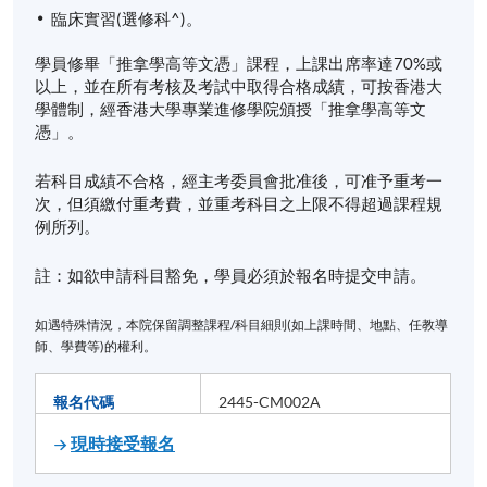
臨床實習
(選修科^)。
學員修畢「推拿學高等文憑」課程，上課出席率達70%或
以上，並在所有考核及考試中取得合格成績，可按香港大
學體制，經香港大學專業進修學院頒授「推拿學高等文
憑」。
若科目成績不合格，經主考委員會批准後，可准予重考一
次，但須繳付重考費，並重考科目之上限不得超過課程規
例所列。
註：如欲申請科目豁免，學員必須於報名時提交申請。
如遇特殊情況，本院保留調整課程/科目細則(如上課時間、地點、任教導
師、學費等)的權利。
報名代碼
2445-CM002A
現時接受報名