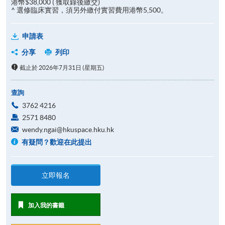
港幣$38,000 ( 獲取錄後繳交)
^ 選修臨床實習，須另外繳付實習費用港幣5,500。
申請表
分享
列印
截止於 2026年7月31日 (星期五)
查詢
3762 4216
2571 8480
wendy.ngai@hkuspace.hku.hk
有疑問？歡迎在此提出
立即報名
加入我的書籤