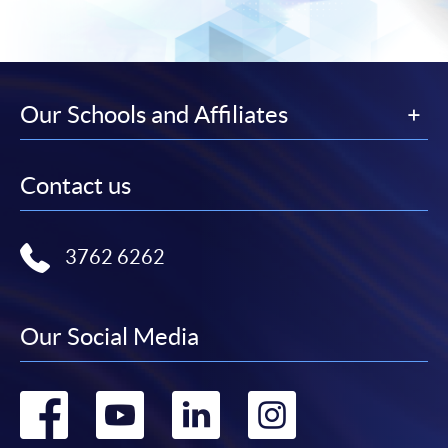
​學院為學歷頒授課程特設「註冊及學費通知」，適
用於一般學歷頒授課程。
Our Schools and Affiliates
課程負責人會為學員送上「註冊及學費通知」
(「通知」)，請填妥有關「通知」，並親往報名中
心或以郵遞方式，遞交「通知」及繳交所需費用。
Contact us
有關繳費詳情，請參閱
付款方法
。如對報名程序有任
何疑問，請詳閱個別課程資料，或聯絡有關課程負責
3762 6262
人或報名中心。
課程/科目報名注意事項:
Our Social Media
選用網上報名服務必須在已接駁互聯網及支援
JavaScript程式瀏覽器的電腦上進行。建議選用
Go
Go
Go
Go
Google Chrome瀏覽器。
申請人不應閒置申請超過10分鐘。否則，申請人