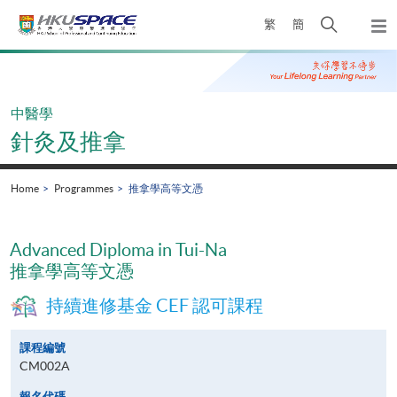
Skip
Open
繁
簡
to
Togg
main
search
navi
Main
content
panel
content
start
中醫學
針灸及推拿
Home
Programmes
推拿學高等文憑
Advanced Diploma in Tui-Na
推拿學高等文憑
持續進修基金 CEF 認可課程
課程編號
CM002A
報名代碼