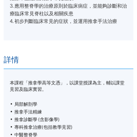
3. 應用整脊學的治療原則於臨床病症，並能夠診斷和治
療臨床常見脊柱以及相關疾患
4. 初步判斷臨床常見的症狀，並運用推拿手法治療
詳情
本課程「推拿學高等文憑」，以課堂授課為主，輔以課堂
見習及臨床實習。
局部解剖學
推拿手法精練
推拿診斷學
(
含影像學
)
專科推拿治療
(
包括教學見習
)
中醫整脊學