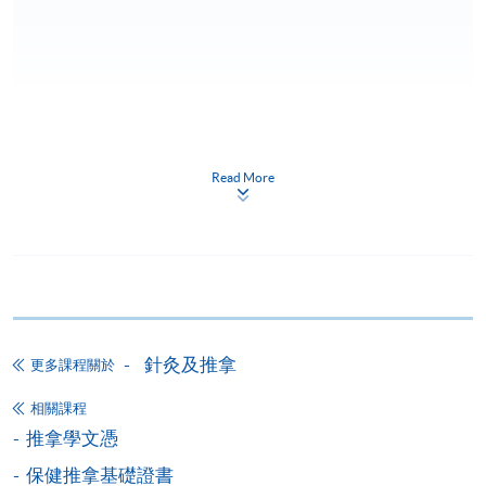
申請
Read More
網上報名
立即報名
申請表
下載申請表
報名辦法
針灸及推拿
網上報名服務
更多課程關於
香港大學專業進修學院提供24小時網上報名及繳費服
相關課程
務，申請人可通過網上申請個別學歷頒授課程和報讀
推拿學文憑
大部份公開招生的課程(以先到先得形式報名的課程)。
保健推拿基礎證書