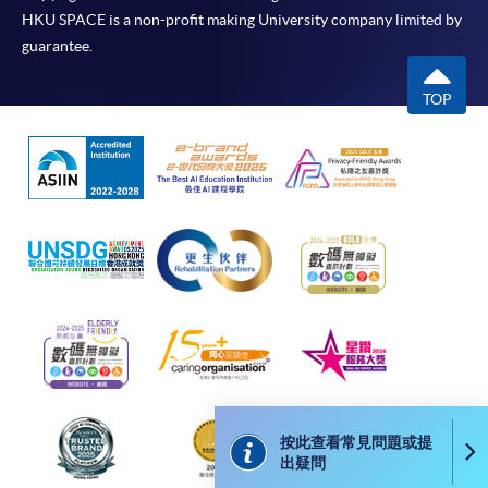
請者是否獲取錄。落選的申請人將獲退還已繳交的
HKU SPACE is a non-profit making University company limited by
學費。
guarantee.
TOP
免責聲明
本學院為學院開設的其中一些課程提供在線服務的平台。雖然
本學院會力求在有關網頁上刊載的資訊正確和合時，但本學院
卻不能為這些資訊作出任何明確或隱含的保證。本學院尤其不
會保證下列各項：資訊並無侵犯版權，資訊可安全使用、資訊
準確、資訊適合任何目的、資訊不含電腦病毒等。
本學院（包括其僱員及附屬機構）對你在網上付款而由下列原
因所導致的任何損失，一概不負責；上述原因包括：（1）由
付款銀行或獨立商戶因為付款的網關在處理付款的信用卡、付
按此查看常見問題或提
款卡、智能卡或其他付款的設施時出現任何信息或資訊傳送的
出疑問
失誤、延誤、中斷、中止、或限制（2）從付款的網關傳送而