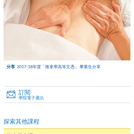
-
短期課程
-
個別學歷頒授課程
報讀同一學歷頒授課程內其他單元
個別課程為須報讀同一學歷頒授課程及其他單元或繳
分享
2017-18年度「推拿學高等文憑」 畢業生分享
交下期學費的學員，提供網上服務，如學員就讀的課
程設有此服務，課程負責人會通知學員有關程序。
網上支付可通過「繳費靈」(PPS) (不適用於手機)、
訂閱
VISA 或 Mastercard、「微信支付」(Online WeChat
學院電子通訊
Pay) 、「支付寶」(Online Alipay) 或 「轉數快」(FPS)
繳付學費。
探索其他課程