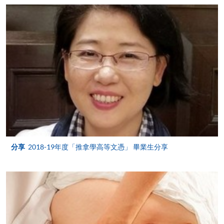
繳交所需費用
申請人可使用以下方式繳交報名費或課程費用:
繳費靈網上服務
- 申請人須先開立繳費靈戶口及設
定繳費靈網上密碼。有關如何申請繳費靈戶口及密
碼，請瀏覽繳費靈網址
http://www.ppshk.com
。
*信用咭網上繳費服務
- 申請人可以 VISA 或
Mastercard（包括「香港大學專業進修學院
Mastercard卡」）繳付學費。
分享
2018-19年度「推拿學高等文憑」 畢業生分享
*香港大學專業進修學院Mastercard卡
持有人如欲享用十個
月免息分期付款優惠，必須親臨本學院設有報名服務的教
學中心作付款安排。
如欲了解如何於網上報讀新課程及繳費，請瀏覽網上
申請/報讀指南 :