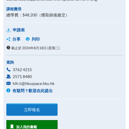
課程費用
總學費：$48,200（獲取錄後繳交）
申請表
分享
列印
截止於 2026年8月18日 (星期二)
查詢
3762 4215
2571 8480
hlh.li@hkuspace.hku.hk
有疑問？歡迎在此提出
立即報名
加入我的書籤