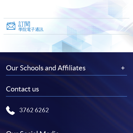
報名辦法
網上報名服務
訂閱
香港大學專業進修學院提供24小時網上報名及繳費服
學院電子通訊
務，申請人可通過網上申請個別學歷頒授課程和報讀
大部份公開招生的課程(以先到先得形式報名的課程)。
申請人可在網上使用「繳費靈」(PPS) (不適用於手
機)、VISA 或 Mastercard。除上述支付方式之外，如就
讀學歷頒授課程設有網上服務，在學學員亦可以「微
Our Schools and Affiliates
信支付」(Online WeChat Pay) 、「支付寶」(Online
Alipay) 或 「轉數快」(FPS) 繳付學費。
Contact us
報讀新課程
3762 6262
填寫網上報名表格
申請人可按該課程網頁的右上角的
圖示進入網上服務網頁，然