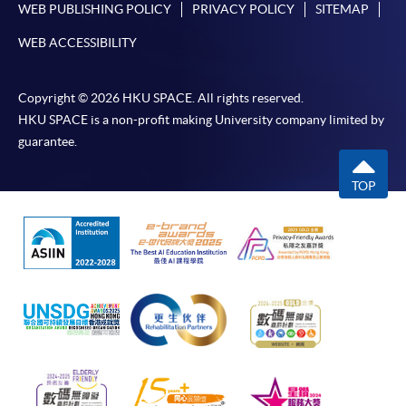
WEB PUBLISHING POLICY
PRIVACY POLICY
SITEMAP
*香港大學專業進修學院Mastercard卡
持有人如欲享用十個
WEB ACCESSIBILITY
月免息分期付款優惠，必須親臨本學院設有報名服務的教
學中心作付款安排。
Copyright © 2026 HKU SPACE. All rights reserved.
如欲了解如何於網上報讀新課程及繳費，請瀏覽網上
HKU SPACE is a non-profit making University company limited by
申請/報讀指南 :
guarantee.
-
短期課程
TOP
-
個別學歷頒授課程
報讀同一學歷頒授課程內其他單元
個別課程為須報讀同一學歷頒授課程及其他單元或繳
交下期學費的學員，提供網上服務，如學員就讀的課
程設有此服務，課程負責人會通知學員有關程序。