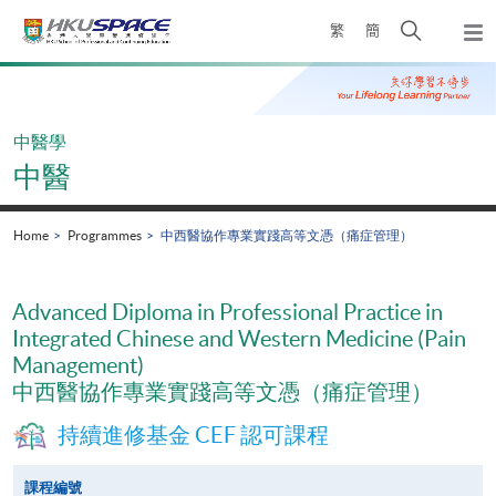
Skip
Open
繁
簡
to
Togg
main
search
navi
Main
content
panel
content
start
中醫學
中醫
Home
Programmes
中西醫協作專業實踐高等文憑（痛症管理）
Advanced Diploma in Professional Practice in
Integrated Chinese and Western Medicine (Pain
Management)
中西醫協作專業實踐高等文憑（痛症管理）
持續進修基金 CEF 認可課程
課程編號