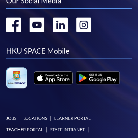
Our Social Media
後按照指示填妥網上報名表格。
Go
Go
Go
Go
某些課程須甄選入學，並要求申請人上載課程網頁
中指定所須文件(如學歷證明)。系統只支援doc,
to
to
to
to
docx, jpg 和pdf格式之附件。
facebook
youtube
linkedin
instag
HKU SPACE Mobile
繳交所需費用
申請人可使用以下方式繳交報名費或課程費用:
繳費靈網上服務
- 申請人須先開立繳費靈戶口及設
定繳費靈網上密碼。有關如何申請繳費靈戶口及密
碼，請瀏覽繳費靈網址
http://www.ppshk.com
。
*信用咭網上繳費服務
- 申請人可以 VISA 或
JOBS
LOCATIONS
LEARNER PORTAL
Mastercard（包括「香港大學專業進修學院
TEACHER PORTAL
STAFF INTRANET
Mastercard卡」）繳付學費。