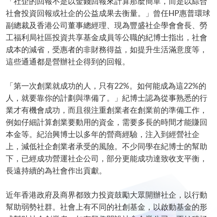
「社企的回報不是以金錢回報來計算那麼簡單，而是以綜合
社會投資回報或社企的公益成果去衡量。」曾任HP惠普環球
副總裁及香港公司董事總經理、現為豐盛社企學會會長、勞
工福利局社區投資共享基金成員等公職的紀博士指出，社會
成本的減省，受惠者的非財務得益，如提升生活滿意度等，
這些通通都是營辦社企得到的回報。
「第一次創業就成功的人，只有22%。如何能成為這22%的
人，就要靠你的計劃與準備了。」紀博士認為從事熟悉的行
業才有機會成功，而且很注重創業者在創業前的準備工作，
例如仔細計算創業要動用的資金，需要多長的時間才能賺回
本金等。紀治興博士以多年的營商經驗，注入到經營社企
上，減低社企創業者承受的風險。不少同學在紀博士的幫助
下，已經成功營運社企公司，部分更能成功達致收支平衡，
長遠持續的為社會作出貢獻。
近年香港政府及商界都致力投資鼓勵大眾開辦社企，以行動
幫助弱勢社群。社會上有不同的社創基金，以啟動基金的形