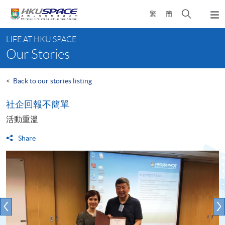
Skip
Open
繁
簡
to
Togg
main
search
navi
Main
content
panel
LIFE AT HKU SPACE
content
Our Stories
start
<
Back to our stories listing
社企回報不簡單
活動重溫
Share