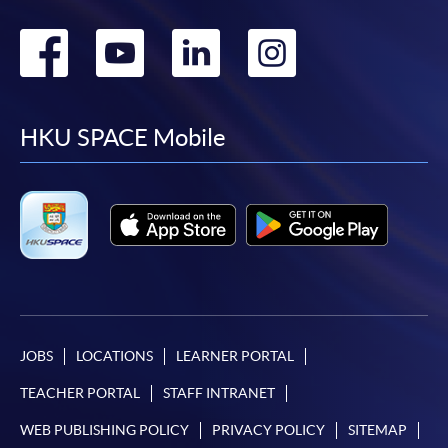
Go
Go
Go
Go
to
to
to
to
facebook
youtube
linkedin
instag
HKU SPACE Mobile
JOBS
LOCATIONS
LEARNER PORTAL
TEACHER PORTAL
STAFF INTRANET
WEB PUBLISHING POLICY
PRIVACY POLICY
SITEMAP