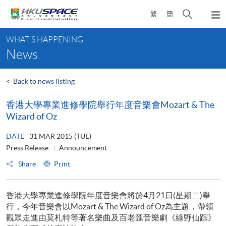
Skip
Open
繁
簡
to
Togg
main
search
navi
Main
content
panel
WHAT'S HAPPENING
content
News
start
<
Back to news listing
香港大學專業進修學院舉行年度音樂會Mozart & The
Wizard of Oz
DATE
31 MAR 2015 (TUE)
Press Release
Announcement
Share
Print
香港大學專業進修學院年度音樂會將於4月21日(星期二)舉
行，今年音樂會以Mozart & The Wizard of Oz為主題，帶領
觀眾走進由莫札特等著名樂曲及百老匯音樂劇《綠野仙踪》