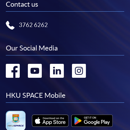
Contact us
3762 6262
Our Social Media
Go
Go
Go
Go
to
to
to
to
facebook
youtube
linkedin
instag
HKU SPACE Mobile