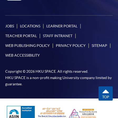
JOBS
LOCATIONS
LEARNER PORTAL
TEACHER PORTAL
STAFF INTRANET
WEB PUBLISHING POLICY
PRIVACY POLICY
SITEMAP
WEB ACCESSIBILITY
Copyright © 2026 HKU SPACE. All rights reserved.
HKU SPACE is a non-profit making University company limited by
guarantee.
TOP