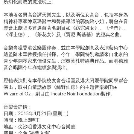
所幻化而成的魔法晚上。
本地著名男高音譚天樂先生，以及兩位女高音，包括本身為
精神科專家陳嘉璐醫生和聲樂導師的郭婉玲小姐，將會在音
樂會上獻唱多首選自著名劇目如《窈窕淑女》、《卡門》、
《浮士德》、《茶花女》及《賈尼‧斯基基》的經典名曲。
音樂會獲香港弦樂團伴奏，並由本學院創意及表演藝術中心
總監陳永華教授擔任指揮。今年，學院特別邀請來自北京的
青少年鋼琴家來佳俊先生，演奏莫札特經典作品。而明德雅
音合唱團今年亦繼續參與演出。
壓軸表演則有本學院校友會合唱團及港大附屬學院同學聯合
演出，取材自童話故事《綠野仙踪》的主題音樂劇The
Wizard of Oz，劇目由Theatre Noir Foundation製作。
音樂會詳情：
日期：2015年4月21日(星期二)
時間：晚上8時正
地點：尖沙咀香港文化中心音樂廳
費用：全免 (憑票入場)