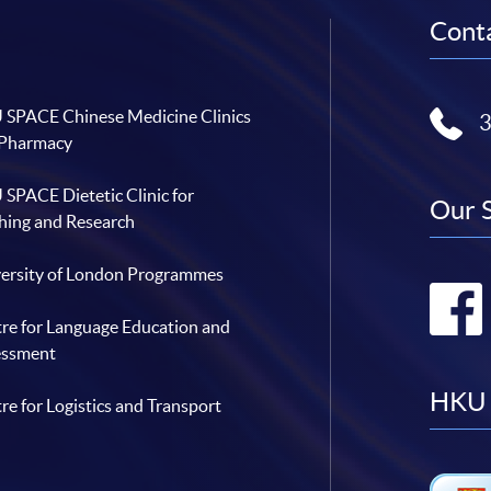
Conta
SPACE Chinese Medicine Clinics
 Pharmacy
SPACE Dietetic Clinic for
Our 
hing and Research
ersity of London Programmes
re for Language Education and
essment
HKU 
re for Logistics and Transport