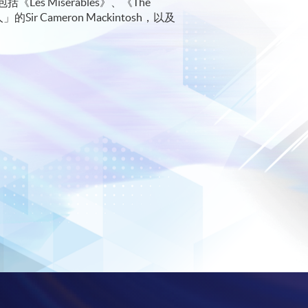
Miserables》、《The
r Cameron Mackintosh，以及