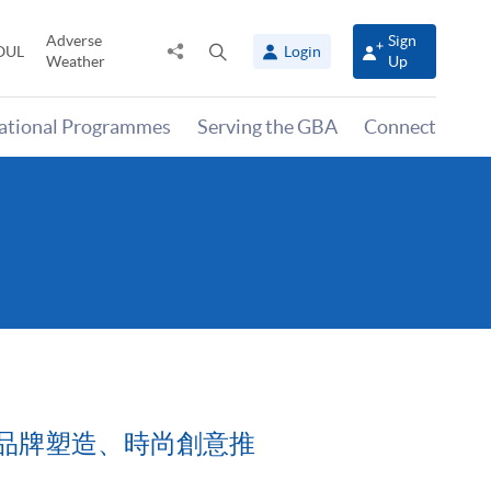
Adverse
Sign
Share
Open
OUL
Login
Weather
Up
to
search
panel
national Programmes
Serving the GBA
Connect
ral合辦品牌塑造、時尚創意推