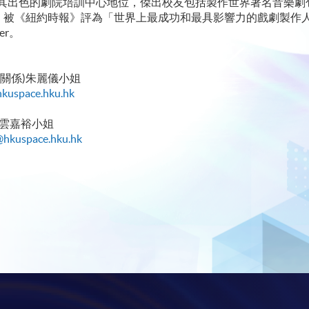
色的劇院培訓中心地位，傑出校友包括製作世界著名音樂劇包括《Les 
《Cats》，被《紐約時報》評為「世界上最成功和最具影響力的戲劇製作人」的Si
er。
關係)朱麗儀小姐
hkuspace.hku.hk
 雲嘉裕小姐
@hkuspace.hku.hk