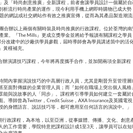
廣」及「時尚創意推廣」全新課程，前者會讓學員設計一個屬於
剖析流行時尚產業的運作，現今利用手機上網即時購物已成大勢
主題的網誌或社交網站作有效之推廣宣傳，從而為其產品製造潮流
集團合辦以上兩個有關時裝及時尚推廣的行政課程。位於荃灣的南
列產業。『The Mills』更成立獎學金並將給予報讀有關課程之
部分改建中的沙廠供學員參觀，屆時導師會為學員講述箇中的活
」黃槿補充。
ntral合辦演講技巧課程，今年將再度攜手合作，並加開兩項全新
時間內掌握演說技巧的中高層行政人員，尤其是剛晉升至管理層
甚至面對傳媒的企業管理人員；而『如何在職場上突出個人風格
眾能與說故事的人「同步」。課程將引導學員如何建立一套屬於
Twitter，Credit Suisse，AXA Insurance及英國
授的身體語言、說話技巧等，都可應用至任何語言的演說中。」
短期行政課程，為本地，以至亞洲，從事媒體、傳播、文化、創意
人的工作需要，學院特意把課程設計成1至3天，讓學員可以在