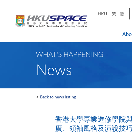
Skip
to
HKU
繁
簡
main
content
Abo
Main
content
WHAT'S HAPPENING
start
News
<
Back to news listing
香港大學專業進修學院與Centr
廣、領袖風格及演說技