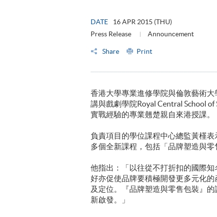
DATE
16 APR 2015 (THU)
Press Release
Announcement
Share
Print
香港大學專業進修學院與倫敦藝術大學中央聖馬汀藝術
講與戲劇學院Royal Central Schoo
實戰經驗的專業翹楚親自來港授課。
負責項目的學位課程中心總監黃槿表
多個全新課程，包括「品牌塑造與零
他指出：「以往從不打折扣的國際知
好亦促使品牌要積極開發更多元化的
及定位。『品牌塑造與零售包裝』的
新啟發。」