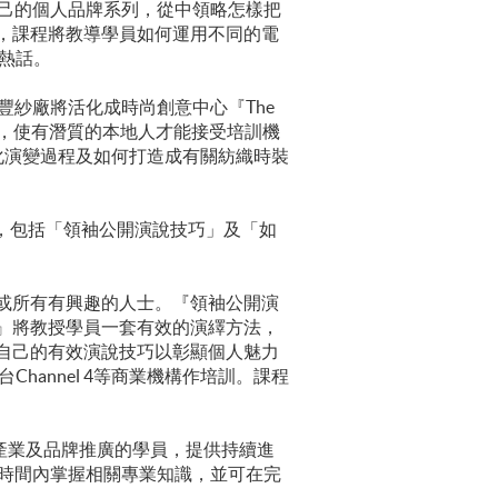
自己的個人品牌系列，從中領略怎樣把
，課程將教導學員如何運用不同的電
熱話。
豐紗廠將活化成時尚創意中心『The
學員，使有潛質的本地人才能接受培訓機
化演變過程及如何打造成有關紡織時裝
課程，包括「領袖公開演說技巧」及「如
或所有有興趣的人士。『領袖公開演
』將教授學員一套有效的演繹方法，
自己的有效演說技巧以彰顯個人魅力
電視台Channel 4等商業機構作培訓。課程
產業及品牌推廣的學員，提供持續進
短時間內掌握相關專業知識，並可在完