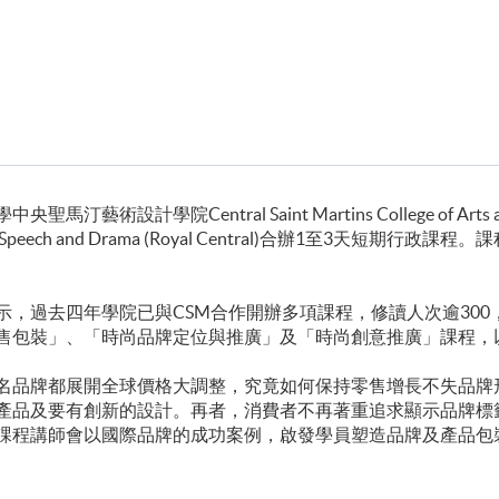
設計學院Central Saint Martins College of Arts 
l of Speech and Drama (Royal Central)合辦1至3
示，過去四年學院已與CSM合作開辦多項課程，修讀人次逾30
售包裝」、「時尚品牌定位與推廣」及「時尚創意推廣」課程，
名品牌都展開全球價格大調整，究竟如何保持零售增長不失品牌
產品及要有創新的設計。再者，消費者不再著重追求顯示品牌標
課程講師會以國際品牌的成功案例，啟發學員塑造品牌及產品包