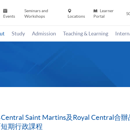
Seminars and
Learner
S
Events
Workshops
Locations
Portal
ut
Study
Admission
Teaching & Learning
Inter
al Saint Martins及Royal Cent
巧短期行政課程