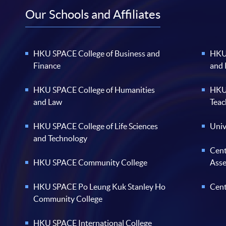
Our Schools and Affiliates
HKU SPACE College of Business and
HKU 
Finance
and
HKU SPACE College of Humanities
HKU 
and Law
Teac
HKU SPACE College of Life Sciences
Univ
and Technology
Cent
HKU SPACE Community College
Ass
HKU SPACE Po Leung Kuk Stanley Ho
Cent
Community College
HKU SPACE International College