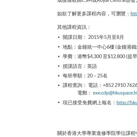
成後獲取由CSM或Royal Central
如欲了解更多課程內容，可瀏覽：
ht
其他課程資訊：
開課日期： 2015年5月至8月
地點：金鐘統一中心6樓 (金鐘港鐵
學費：港幣$4,300 至$12,800 
授課語言：英語
每班學額：20 – 25名
課程查詢： 電話：+852 2910 7626 / 
電郵：
exe.cdp@hkuspace.h
現已接受免費網上報名：
http
://hk
關於香港大學專業進修學院學位課程