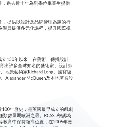
」為辦學宗旨，過去近十年為副學位畢業生提供
gn(CSM)合作，提供以設計及品牌管理為題的行
辦演說技巧課程，為學員提供多元化課程，提升國際視
，簡稱CSM)成立150年以來，在藝術、傳播設計
孕育出許多全球知名的藝術家、設計師
、地景藝術家Richard Long、國寶級
y、Alexander McQueen及本地著名設
tral)擁有近100年歷史，是英國最早成立的戲劇
類數量屬歐洲之最。RCSSD被認為
教育中保持領導位置，在2005年更