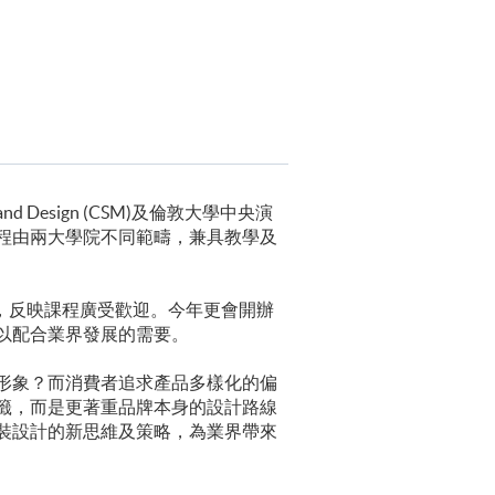
and Design (CSM)及倫敦大學中央演
天短期行政課程。課程由兩大學院不同範疇，兼具教學及
0，反映課程廣受歡迎。今年更會開辦
以配合業界發展的需要。
形象？而消費者追求產品多樣化的偏
籤，而是更著重品牌本身的設計路線
裝設計的新思維及策略，為業界帶來