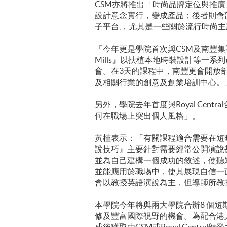
CSM亦將推出「時尚品牌定位與推
設計意念實行，變成產品；後者則會
子平台,，尤其是一些關於流行時尚
「今年更是學院首次與CSM及南豐
Mills』以扶植本地時裝設計等一系
會。在3天的課程中，南豐更會開放
及相關行業的創意及創業培訓中心。
另外，學院去年首度與Royal Ce
何在職場上突出個人風格」。
黃槿表示：「有關課程適合需要在短
說技巧』主要針對需要經常公開演說
並為自己建構一個成功的敘述，使聽
並能應用於職埸中，使其展現自信一面。導師曾為
會以教授英語演說為主，但導師所教
本學院今年將與兩大學院合辦8 個
修及豐富國際視野的機會。為配合港