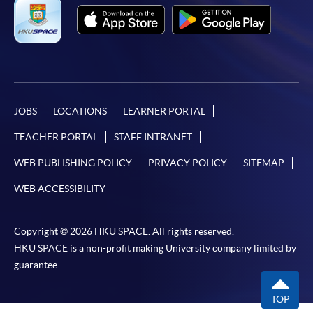
JOBS
LOCATIONS
LEARNER PORTAL
TEACHER PORTAL
STAFF INTRANET
WEB PUBLISHING POLICY
PRIVACY POLICY
SITEMAP
WEB ACCESSIBILITY
Copyright © 2026 HKU SPACE. All rights reserved.
HKU SPACE is a non-profit making University company limited by
guarantee.
TOP