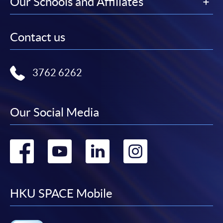
Our Schools and Affiliates
Contact us
3762 6262
Our Social Media
Go
Go
Go
Go
to
to
to
to
facebook
youtube
linkedin
instag
HKU SPACE Mobile