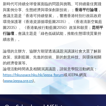
新時代可持續全球發展面臨的問題與挑戰、可持續最佳實踐
與案例分享、生態經濟與環保創新技術」；
香港平行論壇
，
會議主題是「香港可持續發展」，響應香港特別行政區政府
環境保護署《香港資源循環藍圖2035》、《香港清新空氣藍
圖2035》、《香港氣候行動藍圖2050》政策和願景；
昆明
平
行論壇
，會議主題是「綠色低碳賦能，推動生態環境質量持
續改善」。
論壇的主辦方、協辦方期望透過議題演講讓社會大眾了解新
政策、規劃藍圖、先進的技術、新的創意科技、與環保相關
的經濟發展等。
論壇活動時間表及相關演講議題，請留意學院活動網頁：
https://hkuspace.hku.hk/ieepa_forum
或 IEEPA 網頁
(
www.ieepa.org.cn
)。