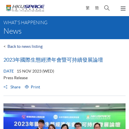
Skip
Open
繁
簡
to
Togg
main
search
navi
Main
content
panel
WHAT'S HAPPENING
content
News
start
<
Back to news listing
2023年國際生態經濟年會暨可持續發展論壇
DATE
15 NOV 2023 (WED)
Press Release
Share
Print