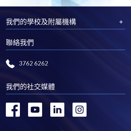
頁
我們的學校及附屬機構
聯絡我們
3762 6262
我們的社交媒體
轉
轉
轉
轉
到
到
到
到