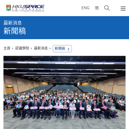
Skip
打
ENG
簡
to
彈
main
開
出
Main
content
搜
主
最新消息
content
選
尋
新聞稿
start
單
介
面
主頁
認識學院
最新消息
新聞稿