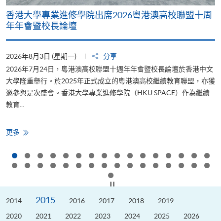
出席2026粵港澳高校聯盟十周
HKU SPACE 支持「低
碳與ESG發展
分享
2026年7月23日 (星期四)
澳高校聯盟十週年年會暨校長論壇於香港中文
學院自2019年起成為「低碳關
正式成立的粵港澳高校繼續教育聯盟，亦獲
2011年推出，是香港歷史最悠
進修學院（HKU SPACE）作為繼續
發逾500個標籤，表揚並賦能
少碳排放。&...
HKU
更多
SPACE
支
持
「低
碳
關
懷
按下以暫停幻燈片
標
籤
2015
2014
2016
2017
2018
計
2019
劃
2026」
2020
2021
2022
2023
2024
2025
2026