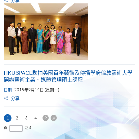
分享
HKU SPACE夥拍英國百年藝術及傳播學府倫敦藝術大學
開辦藝術企業、媒體管理碩士課程
日期
2015年9月14日 (星期一)
分享
下
本
1
2
3
4
一
頁
最
頁
之 4
頁
後
一