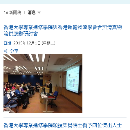
推
動
低
16 新聞稿
消息
碳
與
ESG
發
香港大學專業進修學院與香港運輸物流學會合辦清真物
展
流供應鏈研討會
日期
2015年12月1日 (星期二)
分享
香港大學專業進修學院頒授榮譽院士銜予四位傑出人士