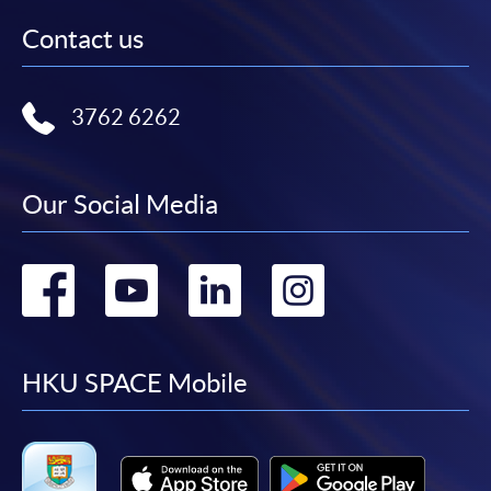
報讀新課程
Contact us
凡以「先到先得」為取錄方式的課程，請填妥
SF26報名表，親往
報名中心
或以郵遞方式連同學
3762 6262
費以及所需證明文件呈交。
[
下載報名表SF26
]
Our Social Media
申請學歷頒授及專業課程可能需要其他資料，報名
Go
Go
Go
Go
表可向報名中心或有關課程負責人索取。填妥申請
表格後，請連同報名費/學費以及所需證明文件親
to
to
to
to
往報名中心或以郵遞方式遞交。
facebook
youtube
linkedin
instag
HKU SPACE Mobile
報讀同一學歷頒授課程內其他單元
​學院為學歷頒授課程特設「註冊及學費通知」，適