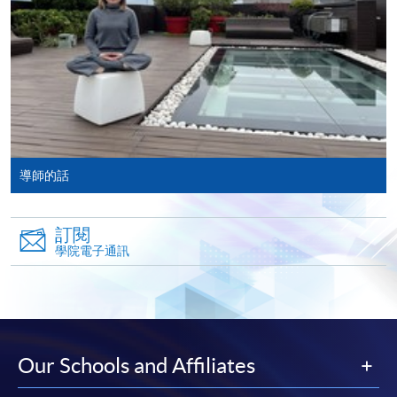
-
個別學歷頒授課程
報讀同一學歷頒授課程內其他單元
個別課程為須報讀同一學歷頒授課程及其他單元或繳
交下期學費的學員，提供網上服務，如學員就讀的課
程設有此服務，課程負責人會通知學員有關程序。
導師的話
網上支付可通過「繳費靈」(PPS) (不適用於手機)、
訂閱
VISA 或 Mastercard、「微信支付」(Online WeChat
學院電子通訊
Pay) 、「支付寶」(Online Alipay) 或 「轉數快」(FPS)
繳付學費。
親身報名/郵遞
Our Schools and Affiliates