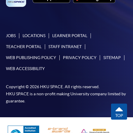
用於一般學歷頒授課程。
課程負責人會為學員送上「註冊及學費通知」
(「通知」)，請填妥有關「通知」，並親往報名中
心或以郵遞方式，遞交「通知」及繳交所需費用。
JOBS
LOCATIONS
LEARNER PORTAL
TEACHER PORTAL
STAFF INTRANET
有關繳費詳情，請參閱
付款方法
。如對報名程序有任
何疑問，請詳閱個別課程資料，或聯絡有關課程負責
WEB PUBLISHING POLICY
PRIVACY POLICY
SITEMAP
人或報名中心。
WEB ACCESSIBILITY
課程/科目報名注意事項:
Copyright © 2026 HKU SPACE. All rights reserved.
選用網上報名服務必須在已接駁互聯網及支援
HKU SPACE is a non-profit making University company limited by
JavaScript程式瀏覽器的電腦上進行。建議選用
guarantee.
Google Chrome瀏覽器。
申請人不應閒置申請超過10分鐘。否則，申請人
TOP
必須重新開始整個申請程序。
網上報名只支援「提早報讀優惠」。如需享用其他