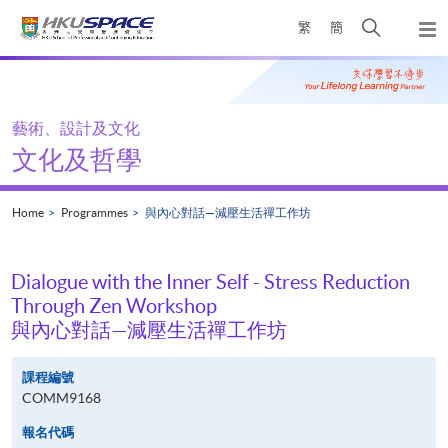
Skip
Open
繁
簡
to
Togg
main
search
navi
Main
content
panel
content
start
藝術、設計及文化
文化及哲學
Home
Programmes
與內心對話—減壓生活禪工作坊
Dialogue with the Inner Self - Stress Reduction
Through Zen Workshop
與內心對話—減壓生活禪工作坊
課程編號
COMM9168
報名代碼