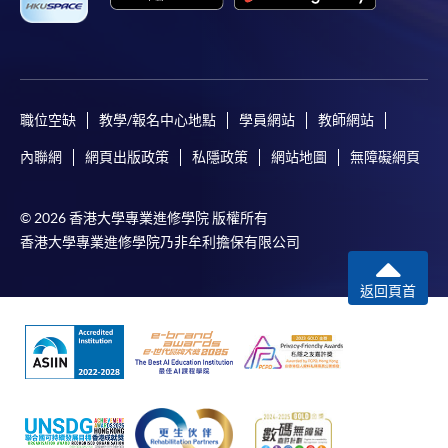
用於一般學歷頒授課程。
課程負責人會為學員送上「註冊及學費通知」
(「通知」)，請填妥有關「通知」，並親往報名中
心或以郵遞方式，遞交「通知」及繳交所需費用。
職位空缺
教學/報名中心地點
學員網站
教師網站
內聯網
網頁出版政策
私隱政策
網站地圖
無障礙網頁
有關繳費詳情，請參閱
付款方法
。如對報名程序有任
何疑問，請詳閱個別課程資料，或聯絡有關課程負責
人或報名中心。
© 2026 香港大學專業進修學院 版權所有
香港大學專業進修學院乃非牟利擔保有限公司
課程/科目報名注意事項:
返回頁首
選用網上報名服務必須在已接駁互聯網及支援
JavaScript程式瀏覽器的電腦上進行。建議選用
Google Chrome瀏覽器。
申請人不應閒置申請超過10分鐘。否則，申請人
必須重新開始整個申請程序。
網上報名只支援「提早報讀優惠」。如需享用其他