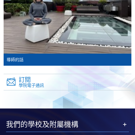
-
個別學歷頒授課程
報讀同一學歷頒授課程內其他單元
個別課程為須報讀同一學歷頒授課程及其他單元或繳
交下期學費的學員，提供網上服務，如學員就讀的課
程設有此服務，課程負責人會通知學員有關程序。
導師的話
網上支付可通過「繳費靈」(PPS) (不適用於手機)、
訂閱
VISA 或 Mastercard、「微信支付」(Online WeChat
學院電子通訊
Pay) 、「支付寶」(Online Alipay) 或 「轉數快」(FPS)
繳付學費。
親身報名/郵遞
我們的學校及附屬機構