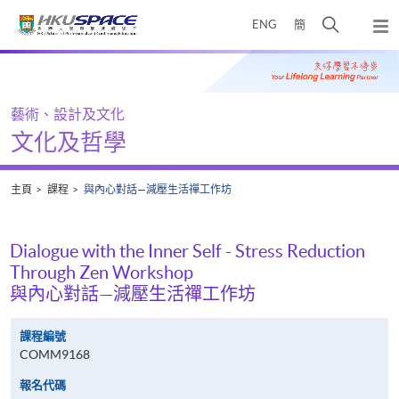
Skip
打
ENG
簡
to
彈
main
開
出
Main
content
搜
主
content
選
尋
start
單
介
藝術、設計及文化
面
文化及哲學
主頁
課程
與內心對話—減壓生活禪工作坊
Dialogue with the Inner Self - Stress Reduction
Through Zen Workshop
與內心對話—減壓生活禪工作坊
課程編號
COMM9168
報名代碼