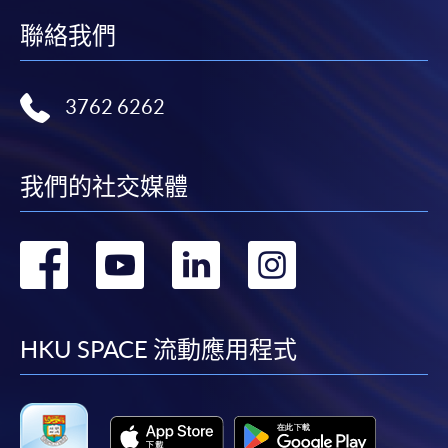
報讀新課程
聯絡我們
凡以「先到先得」為取錄方式的課程，請填妥
SF26報名表，親往
報名中心
或以郵遞方式連同學
3762 6262
費以及所需證明文件呈交。
[
下載報名表SF26
]
我們的社交媒體
申請學歷頒授及專業課程可能需要其他資料，報名
轉
轉
轉
轉
表可向報名中心或有關課程負責人索取。填妥申請
表格後，請連同報名費/學費以及所需證明文件親
到
到
到
到
往報名中心或以郵遞方式遞交。
facebook
youtube
linkedin
instag
HKU SPACE 流動應用程式
報讀同一學歷頒授課程內其他單元
​學院為學歷頒授課程特設「註冊及學費通知」，適