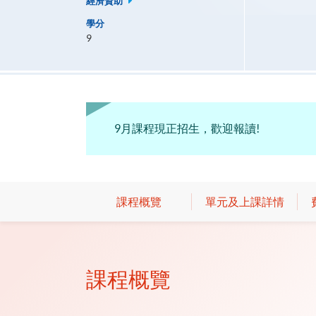
經濟資助
學分
9
9月課程現正招生，歡迎報讀!
課程概覽
單元及上課詳情
課程概覽