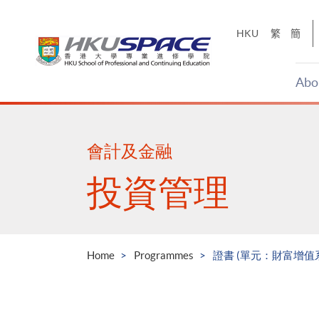
Skip
to
HKU
繁
簡
main
content
Abo
Main
content
start
會計及金融
投資管理
Home
Programmes
證書 (單元：財富增