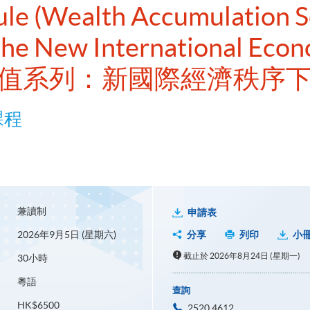
ule (Wealth Accumulation S
the New International Econ
增值系列：新國際經濟秩序下
課程
兼讀制
申請表
2026年9月5日 (星期六)
分享
列印
小
截止於 2026年8月24日 (星期一)
30小時
粵語
查詢
HK$6500
2520 4612