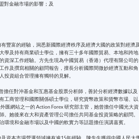
盟對金融市場的影響；及
析擁有豐富的經驗，洞悉新國際經濟秩序及經濟大國的政策對經濟
大學及持有商業碩士學位，擁有三十多年國際貿易、本地和跨地
的資深工作經驗。方先生現為中國貿易（香港）代理有限公司的
工作及攢寫相關的顧問報告，擅長分析國際間微妙經濟互動和角
人投資組合管理擁有獨特的見解。
分析師，曾擔任對沖基金和互惠基金股票分析師，善於分析經濟數據以及
有工商管理和國際關係碩士學位，研究貨幣政策和貨幣市場、以
網站之一的 Action Forex 研究部主管，她曾擔任中國光大資
師。她後來在大和資產管理公司擔任共同基金投資策略的顧問。
治環境和金融市場以及中國的軟實力等話題擔任演講嘉賓。
管治及資本市場營運領域擁有逾15年經驗。陳先生獲得中國人民大