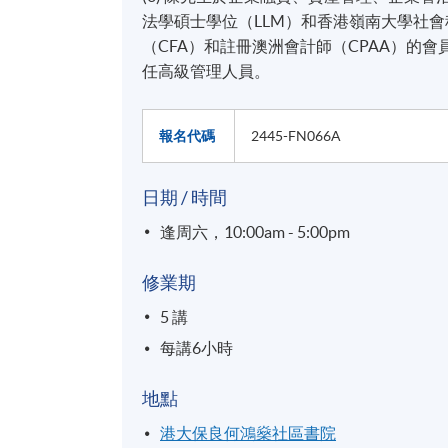
法學碩士學位（LLM）和香港嶺南大學社
（CFA）和註冊澳洲會計師（CPAA）的
任高級管理人員。
報名代碼
2445-FN066A
日期 / 時間
逢周六，10:00am - 5:00pm
修業期
5 講
每講6小時
地點
港大保良何鴻燊社區書院