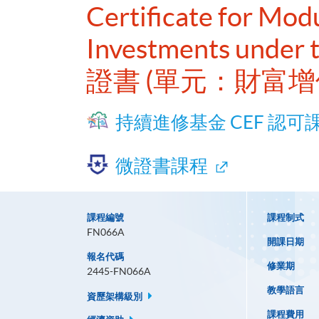
Certificate for Mod
Investments under 
證書 (單元：財富
持續進修基金 CEF 認可
微證書課程
課程編號
課程制式
FN066A
開課日期
報名代碼
修業期
2445-FN066A
教學語言
資歷架構級別
課程費用