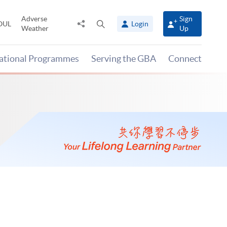
Adverse
Sign
Share
Open
OUL
Login
Weather
Up
to
search
panel
national Programmes
Serving the GBA
Connect