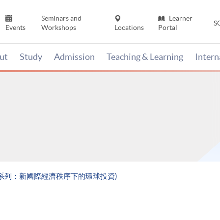
Seminars and
Learner
S
Events
Workshops
Locations
Portal
ut
Study
Admission
Teaching & Learning
Inter
值系列：新國際經濟秩序下的環球投資)