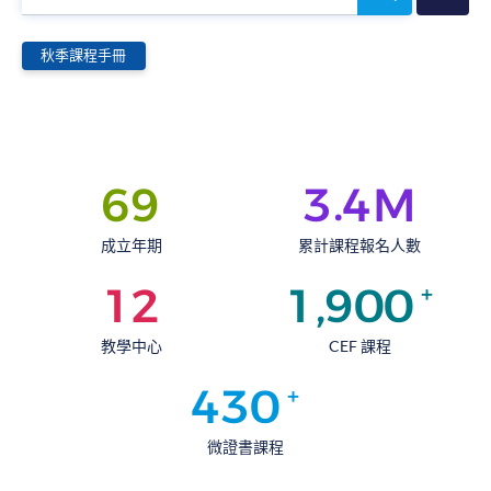
尋
課
程
秋季課程手冊
.
6
9
3
4
M
成立年期
累計課程報名人數
,
1
2
1
9
0
0
+
教學中心
CEF 課程
4
3
0
+
微證書課程