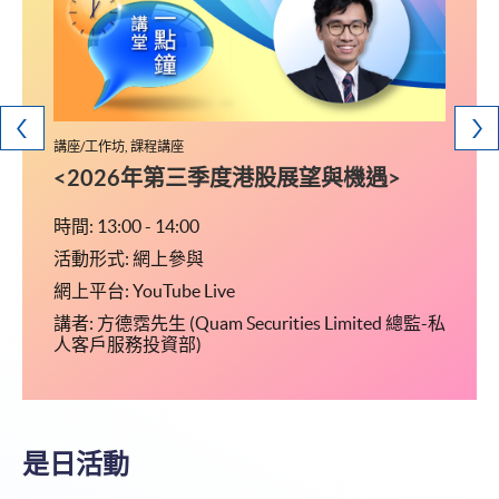
講座/工作坊, 課程講座
課程講
研究生
<2026年第三季度港股展望與機遇>
留學
文憑)
時間: 13:00 - 14:00
活動形式: 網上參與
時間: 14
網上平台: YouTube Live
活動形
講者: 方德霑先生 (Quam Securities Limited 總監-私
 (金
地點:
人客戶服務投資部)
扶手電
鐘港鐵
梯上樓
是日活動