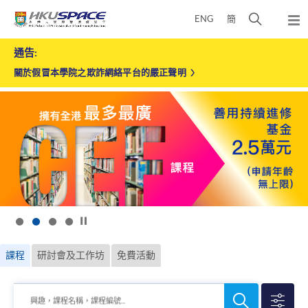
Skip
打
ENG
簡
to
彈
main
開
出
香
Main
content
搜
通告:
主
content
港
選
尋
start
關於假冒本學院之欺詐網絡平台的嚴正聲明
單
大
介
學
面
專
業
進
修
學
按下以暫停幻燈片
院
課程
研討會及工作坊
免費活動
搜
搜
興趣，課程名稱，課程編號...
尋