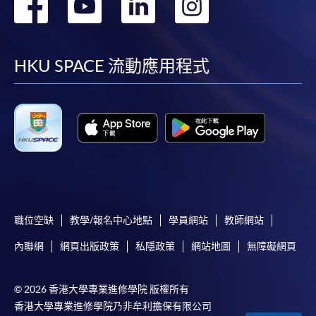
轉
轉
轉
轉
到
到
到
到
facebook
youtube
linkedin
instag
HKU SPACE 流動應用程式
職位空缺
教學/報名中心地點
學員網站
教師網站
內聯網
網頁出版政策
私隱政策
網站地圖
無障礙網頁
© 2026 香港大學專業進修學院 版權所有
香港大學專業進修學院乃非牟利擔保有限公司