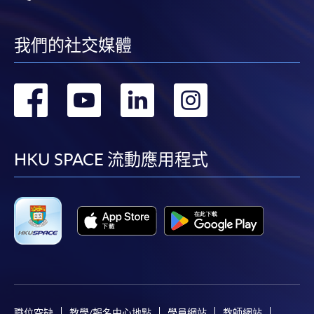
我們的社交媒體
轉
轉
轉
轉
到
到
到
到
facebook
youtube
linkedin
instag
HKU SPACE 流動應用程式
職位空缺
教學/報名中心地點
學員網站
教師網站