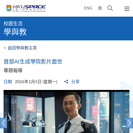
Skip
打
ENG
簡
to
彈
main
開
出
Main
content
搜
主
校園生活
content
選
尋
學與教
start
單
介
面
<
返回學與教主頁
首部AI生成學院影片面世
專題報導
日期
2026年1月5日 (星期一)
分享