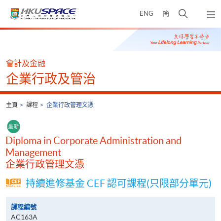
Skip
打
ENG
簡
to
彈
main
開
出
Main
content
搜
主
content
選
尋
start
單
介
會計及金融
面
企業行政及管治
主頁
課程
企業行政管理文憑
Diploma in Corporate Administration and
Management
企業行政管理文憑
持續進修基金 CEF 認可課程(只限部分單元)
課程編號
AC163A