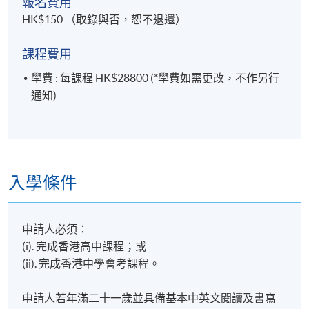
報名費用
HK$150 （取錄與否，恕不退還）
未來開班表（暫定）
課程費用
學期
學科單元
學費 : 每課程 HK$28800 (*學費如需更改，不作另行
通知)
公司財務管理
2026年9
文書處理及視頻製作的人工智能應
月
用
入學條件
商業傳播與溝通實務
2027年1
香港商業文化及禮儀
月
申請人必須：
(i). 完成香港高中課程；或
(ii). 完成香港中學會考課程。
秘書實務及行政管理
2027年5
企業變革及資源管理
月
申請人若年滿二十一歲並具備基本中英文閱讀及書寫