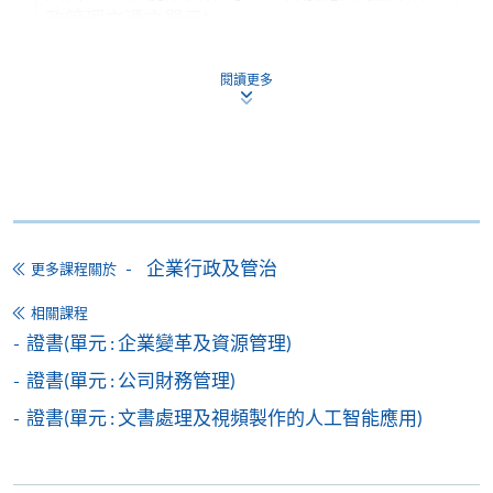
政管理文憑之單元)
課程編號
33Z166945
閱讀更多
學費
$5,900
查詢號碼
2867-8317
香港商業文化及禮儀 (企業行政管理文憑之單
元)
課程編號
33Z166953
學費
$4,350
企業行政及管治
更多課程關於
查詢號碼
2867-8317
相關課程
證書(單元 : 企業變革及資源管理)
持續進修基金
證書(單元 : 公司財務管理)
Assessment and Completion Requirements /
課程評核要求
證書(單元 : 文書處理及視頻製作的人工智能應用)
(1) Overall passing mark / 整體合格分數: 50%