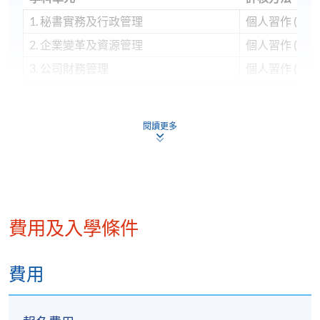
1. 秘書實務及行政管理
個人習作 (100
2. 企業變革及資源管理
個人習作 (60%
3. 公司財務管理
個人習作 (60%
4. 商業傳播與溝通實務
個人習作 (60
5. 文書處理及視頻製作的人工智能應用
個人習作 (60%
閱讀更多
6. 香港商業文化及禮儀
個人習作 (60
學銜
費用及入學條件
學員修畢所有學科單元，上課出席率達70%或以上，通
過所有考核，並取得合格成績，可按香港大學體制，
經香港大學專業進修學院獲准頒授「企業行政管理文
費用
憑 」。