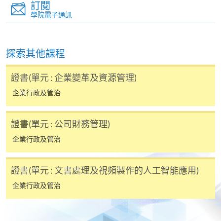
訂閱
(2) Attendance Requirement / 出席要求: 70%
學院電子通訊
For Continuing Education Fund (CEF) application
procedures, please click
here
.
探索其他課程
有關持續進修基金（CEF）之申請手續，請
按此
查閱。
證書(單元 : 企業變革及資源管理)
企業行政及管治
已被列入持續進修基金可發還款項的課程 (只限部分單元)
本課程若干單元已加入持續進修基金可獲發還款項課程名單
內
證書(單元 : 公司財務管理)
企業行政管理文憑
企業行政及管治
本課程在資歴架構下獲得認可 (資歴架構第3級)
證書(單元 : 文書處理及視頻製作的人工智能應用)
企業行政及管治
申請