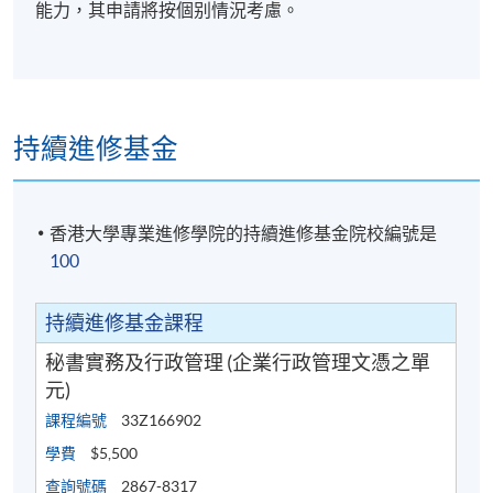
能力，其申請將按個别情況考慮。
報名代碼
2445-AC163A
現時接受報名
持續進修基金
日期 / 時間
香港大學專業進修學院的持續進修基金院校編號是
逢周二、周五，7:00pm - 10:00pm
100
修業期
持續進修基金課程
每單元30至33小時
秘書實務及行政管理 (企業行政管理文憑之單
每講3小時
元)
課程編號
33Z166902
學費
$5,500
查詢號碼
2867-8317