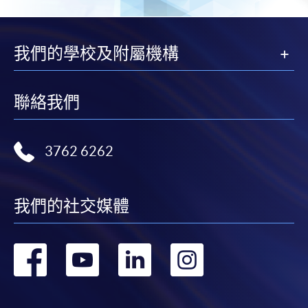
網上報名
立即報名
我們的學校及附屬機構
申請表
下載申請表
聯絡我們
報名辦法
網上報名服務
3762 6262
香港大學專業進修學院提供24小時網上報名及繳費服
務，申請人可通過網上申請個別學歷頒授課程和報讀
大部份公開招生的課程(以先到先得形式報名的課程)。
我們的社交媒體
申請人可在網上使用「繳費靈」(PPS) (不適用於手
機)、VISA 或 Mastercard。除上述支付方式之外，如就
轉
轉
轉
轉
讀學歷頒授課程設有網上服務，在學學員亦可以「微
信支付」(Online WeChat Pay) 、「支付寶」(Online
到
到
到
到
Alipay) 或 「轉數快」(FPS) 繳付學費。