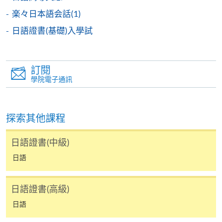
心辦理報名手續。
日語證書(高
2445-
2445-
楽々日本語会話(1)
ZESC8012K
級)
2928NW
2929NW
日語證書(基礎)入學試
2) 轉班手續會在中期考試開始後停止接受申請，請學
日語高級文
員留意。
憑 -
2445-
2445-
ZESC8012N
Upper
3) 除課程資料更改外，本院將不會另發上課通知，學
訂閱
2932NW
2934NW
Advanced
學院電子通訊
員如有疑問，可於開課前7 天致電查詢，否則學員應自
Japanese I
行携同收據所示之課程，按時到有關地點上課。
探索其他課程
4) 部份班別因遇到公眾假期稍多之故，可能需要補
＊
第
一
場入學試考試
/
時間
/
地點
課，時間、地點容後公佈。部份課程或有可能因學院
日語證書(中級)
活動，而更改課室編號或上課地點，敬請留意。
日期: 2026年8月15日（六）， 2:30 – 4:30pm
日語
5) 學員報名之後,開課前14天便可以使用E-Learning網
地點: 九龍東分校，九龍灣宏開道28號（九龍灣港
上學習平台(soul2.hkuspace.hku.hk)。有關登入SOUL的
鐵站B出口）
日語證書(高級)
資料，可以瀏覽以下連結：
(課室編號，請參考當日大堂通告)
日語
https://drive.google.com/file/d/1IHqMZcWAnvQlqmrZ0Wb
usp=sharing