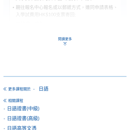
分校上課，請特別留意。
親往報名中心報名或以郵遞方式，連同申請表格、
入學試費用HK$100支票寄回;
CEF基金的新優化措施已於2022年8月1日實施。學員
可於網上報名
如就讀於實施日期（即2022年8月1日）前開課的課
程，基金資助申請將按先前的規定及安排（包括
閱讀更多
第
一
場入
第
二
場入
20,000元的資助上限、申請人必須在年齡屆滿71歲之
學試
:
學試
:
前遞交申請的年齡上限）處理。所有資訊以持續進修
基金辦事處最新公佈為準。有關新優化措施的詳情，
課程名稱
課程編號
報名代碼
報名代碼
請參閱：
(2026年
(2026年
https://www.wfsfaa.gov.hk/cef/tc/news/news_20220801.
8月15日)
9月5日)
料如有更改，以CEF網頁內資料為準）。
日語證書(基
2445-
2445-
ZESC8012B
日語
更多課程關於
礎)
2916NW
2917NW
1) 不論親身報名或網上報名，請務必核實清楚課程報
日語證書(中
2445-
2445-
相關課程
ZESC8012L
名代碼，上課時間及地點後才報名，若發現報錯班
級)
2920NW
2921NW
日語證書(中級)
別，可申請轉班，需繳付轉班費，唯課程滿額時，本
日語證書(高
2445-
2445-
日語證書(高級)
院恕不接受任何轉班申請。網上報名會在該課程開課
ZESC8012F
中級)
2924NW
2925NW
日期前兩日截止，有興趣同學需親自到本院各報名中
日語高等文憑