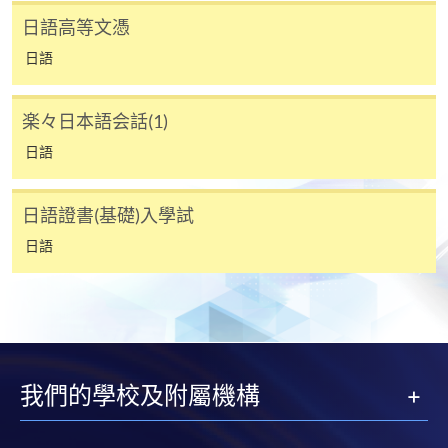
日語高等文憑
6) 學費只包括120小時的日語課程,並不包括課本、額外
＊
第
二
場入學試考試
/
時間
/
地點
日語
的免費講座及溫習班。唯部份免費講座及溫習班或會
與正常課堂時間有衝突,請學員衡量是否參與。
日期: 2026年9月5日（六）， 2:30 – 4:30pm
楽々日本語会話(1)
地點: 九龍東分校，九龍灣宏開道28號（九龍灣港
7) 除特別註明外,一般只接受18歲以上報讀
日語
鐵站B出口）
(https://hkuspace.hku.hk/cht/study/admission/how-to-
(課室編號，請參考當日大堂通告)
apply)
日語證書(基礎)入學試
8) 非本地申請人報名時須出示有效簽證之正本，方可
日語
報名，詳細資料請瀏覽
http://hkuspace.hku.hk/cht/study/admission/how-to-
apply
持續進修基金
9) 如因黑色暴雨或颱風取消之課堂，補課或會安排於
我們的學校及附屬機構
公眾假期舉行。屆時學科組會透過SOUL發佈有關資
訊。
香港大學專業進修學院的持續進修基金院校編號是