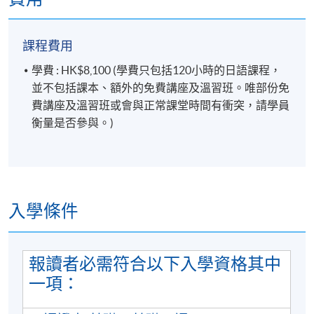
商）購入以上(日本版)課本，書單可於上面"小冊
子"欄位下載。
註：如課程順利開班，學科組會在上課前5-7
課程費用
天上載書單至SOUL/ 課程網頁"小冊子"欄，並
學費 : HK$8,100 (學費只包括120小時的日語課程，
通知學員到報名處繳付課本費用，憑收據可在
首四節課堂內領取課本。
並不包括課本、額外的免費講座及溫習班。唯部份免
費講座及溫習班或會與正常課堂時間有衝突，請學員
衡量是否參與。)
結業考試
各級日語課程分別舉行中期試、期末考試及口試。
學員必須符合以下條件，方可升級及獲發
證書：
入學條件
全期出席率達70%；
期未考試必須合格(合格分數為50%)；
報讀者必需符合以下入學資格其中
全學期平均分達50%。
一項：
學員完成課程後，可憑該級別的證書、文憑或成績