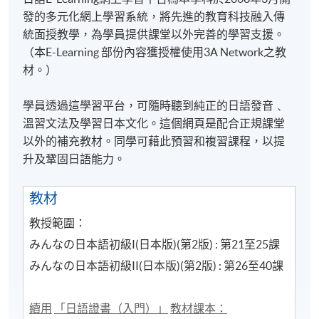
發的多元化網上學習系統，將先進的教育科技融入傳
統面授教學，為學員提供課堂以外完善的學習支援。
（本E-Learning 部份內容獲授權使用3A Network之教
材。）
學員透過這學習平台，可隨時聽到純正的日語發音﹑
溫習文法及學習日本文化。這個網頁是配合正規課堂
以外的補充教材。同學可藉此預習和複習課程，以提
升及鞏固日語能力。
教材
教授範圍：
みんなの日本語初級I(日本版)(第2版) : 第21至25課
みんなの日本語初級II(日本版)(第2版) : 第26至40課
續用
「
日語
證書（
入門
）
」
教材課本：