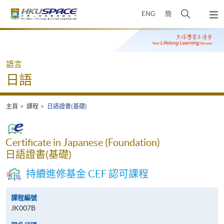
Skip
打
ENG
簡
to
彈
main
開
出
Main
content
搜
主
content
選
尋
start
單
介
語言
面
日語
主頁
課程
日語證書(基礎)
Certificate in Japanese (Foundation)
日語證書(基礎)
持續進修基金 CEF 認可課程
課程編號
JK007B