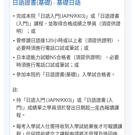
日語證書(基礎) - 基礎日語
合格通知書，報讀下一級別課程。惟以該證明文件
升級的有效期，為其發出日期的
1
年內
。如證明書上
完成本院「日語入門(JAPN9003)」或「日語證書
的有效期已過，學員須參加入學考試才能繼續升
(入門)」課程，並取得合格成績之學員（須提供證
級，如有疑問，請交回學科部處理。
明）；或
曾修讀日語達120小時或以上者（須提供證明），
必要時須進行電話口試或筆試；或
日本語能力試驗N5合格者（須提供證明），必要
時須進行電話口試或筆試；或
詳情
參加本院的「日語證書(基礎)」入學試合格者。
注意事項：
註:
持「日語入門 (JAPN9003)」或「日語證書 (入
學科會透過SOUL網上學習系統發佈學院資訊及課堂消
門)」成績單之學員須於發出日期起
一年內
報讀課
息(課室調動，課堂取消等)。請學員報名時提供正確有
程。
效之電郵。請學員多加利用(soul2.hkuspace.hku.hk)。
同時建議學員下載SOUL手機應用程式(支援iOS及
報考入學試人仕需待收到入學試結果後才可報讀課
andriod系統)，以便接收學科資訊。
程，任何提前遞交之課程申請將不受理及退回申