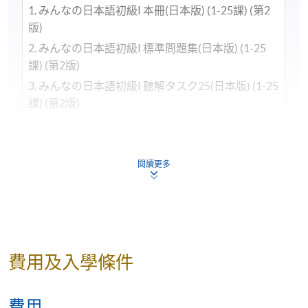
1. みんなの日本語初級I 本冊(日本版) (1-25課) (第2
版)
2. みんなの日本語初級I 標準問題集(日本版) (1-25
課) (第2版)
3. みんなの日本語初級I 聽解タスク25(日本版) (1-25
課) (第2版)
須要購買之新課本：
4. みんなの日本語 初級 Ⅱ本冊 (日本版) (26-50課)
閱讀更多
( 第二版)
5. みんなの日本語 初級 Ⅱ標準問題集 (日本版) (26-
50課) ( 第二版)
6. みんなの日本語 初級 Ⅱ聽解タスク 25 (日本版)
(26-50課) ( 第二版) （3A Corporation 出版）
費用及入學條件
教材購買：學院直接由日本3ACorporation （出版
費用