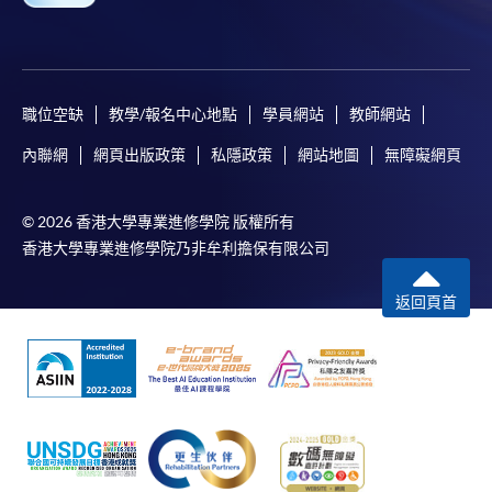
基金辦事處最新公佈為準。有關新優化措施的詳情，
報名代碼
2445-1910AW
請參閱：
開課日期
2026年9月22日 (星期二)
https://www.wfsfaa.gov.hk/cef/tc/news/news_20220801.h
時間
逢周二，10:00am-1:00pm
（資料如有更改，以CEF網頁內資料為準）
職位空缺
教學/報名中心地點
學員網站
教師網站
地點
金鐘海富中心 Admiralty Learning Centre
內聯網
網頁出版政策
私隱政策
網站地圖
無障礙網頁
此課程已列入持續進修基金可發還款項課程名單。
現時接受報名
如學員成功修畢以下課程及符合有關條件，可獲發
還有關課程費用的
最多80%（首10,000元）及60%
© 2026 香港大學專業進修學院 版權所有
報名代碼
2445-1911AW
（次15,000元）
。申請人可不限次數申領合共最多
香港大學專業進修學院乃非牟利擔保有限公司
開課日期
2026年9月21日 (星期一)
25,000 港元的資助，但
必須在成功修畢基金課程後
的一年內（註：根據成功修畢課程日期或指定的語
時間
逢周一，6:45pm-9:45pm
返回頁首
文基準試的考試日期（如適用），以較後者計一年
地點
港大保良何鴻燊社區書院 HPSHCC Campus,
Causeway Bay
內）遞交申請
。該基金申請視乎持續進修基金可供
運用款項的多寡審批（以上資料如有更改，以CEF網
現時接受報名
頁內資料為準）。
課程總成績合格 及
報名代碼
2445-1912AW