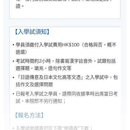
請。
有關登入SOUL的資料，可以瀏覽以下連結:
https://drive.google.com/file/d/1IHqMZcWAnvQlqmrZ
0WbuBVSVIblyxbed/view?usp=sharing
【入學試須知】
凡於「
九龍東分校
」上課之學員，由於要配合社區書
學員須繳付入學試費用HK$100（合格與否，概不
院收生程序，6至8月的上課日期、地點或有更改，課
退還）
堂有機會調往其他分校上課。如有更改，學科會透過
考試時間約2小時，除書寫漢字註音外，試題包括
SOUL網上學習系統發佈最新的上課資訊。敬請學員屆
選擇題，填充，造句作文等
時留意。如沒有任何通知，則請按照原定時間上課。
「日語傳意及日本文化高等文憑」之入學試中，包
凡於「
九龍西分校
」上課之學員，每堂必須出示報讀
括作文及選擇問題
HKU SPACE課程之正式收據或終身學員證
，方可進入
已報考入學試之學員，請帶同收據準時出席當日考
分校。部份課堂或會調往其他分校上課，請特別留
試，本院恕不另行通知；
意。
【報名方法】
凡於「九龍美孚保良局唐乃勤初中書院」上課之學
員，7至8月部份課堂或會調往「九龍東分校」或其他
入學試申請表可於下面"申請表"下載；