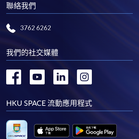
100
聯絡我們
報名代碼
2445-1907AW
持續進修基金課程
開課日期
2026年9月19日 (星期六)
3762 6262
Certificate in Japanese (Foundation)
時間
逢周六，10:00am-1:00pm
日語證書 (基礎)
地點
金鐘統一中心 608室 (金鐘港鐵站 D 出口）
課程編號
38C148556
United Learning Centre Room 608
我們的社交媒體
學費
$8,100
現時接受報名
查詢號碼
3762-0820
轉
轉
轉
轉
報名代碼
2445-1909AW
到
到
到
到
持續進修基金
開課日期
2026年9月20日 (星期日)
CEF基金的新優化措施已於2022年8月1日實施。
facebook
youtube
linkedin
instag
時間
逢周日，2:00pm-5:00pm
HKU SPACE 流動應用程式
地點
金鐘海富中心 309室 (金鐘港鐵站 A 出口）
學員如就讀於實施日期（即2022年8月1日）前開課的
Admiralty Learning Centre Room 309
課程，基金資助申請將按先前的規定及安排（包括
現時接受報名
20,000元的資助上限、申請人必須在年齡屆滿71歲之
前遞交申請的年齡上限）處理。所有資訊以持續進修