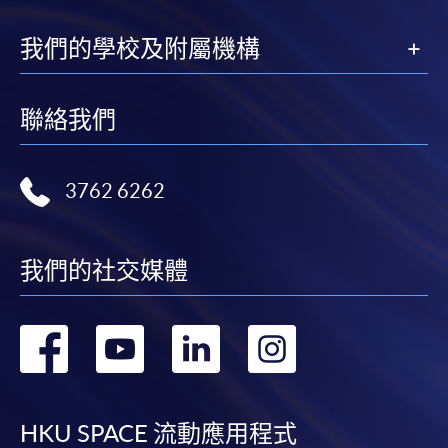
我們的學校及附屬機構
聯絡我們
3762 6262
我們的社交媒體
轉
轉
轉
轉
到
到
到
到
facebook
youtube
linkedin
instag
HKU SPACE 流動應用程式