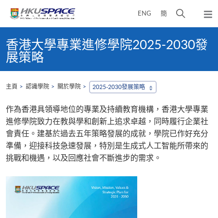
Skip
打
ENG
簡
to
彈
main
開
出
Main
content
搜
主
content
香港大學專業進修學院2025-2030發
選
尋
start
展策略
單
介
面
主頁
認識學院
關於學院
2025-2030發展策略
作為香港具領導地位的專業及持續教育機構，香港大學專業
進修學院致力在教與學和創新上追求卓越，同時履行企業社
會責任。建基於過去五年策略發展的成就，學院已作好充分
準備，迎接科技急速發展，特別是生成式人工智能所帶來的
挑戰和機遇，以及回應社會不斷進步的需求。