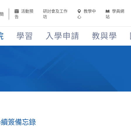
活動預
研討會及工作
教學中
學員網
簡
告
坊
心
站
院
學習
入學申請
教與學
學續簽備忘錄