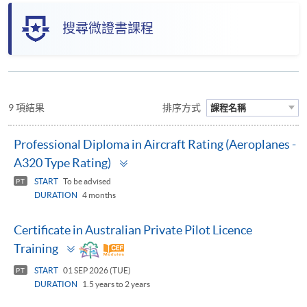
搜尋微證書課程
9 項結果
排序方式
課程名稱
Professional Diploma in Aircraft Rating (Aeroplanes -
Toggle
A320 Type Rating)
panel
START
To be advised
PT
DURATION
4 months
Certificate in Australian Private Pilot Licence
Toggle
Training
panel
START
01 SEP 2026 (TUE)
PT
DURATION
1.5 years to 2 years