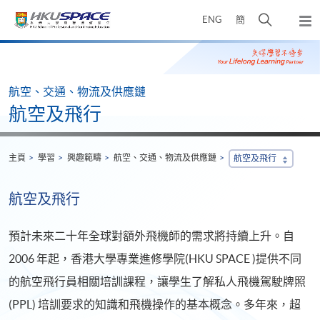
Skip
打
ENG
簡
to
彈
main
開
出
Main
content
搜
主
content
選
尋
start
單
介
航空、交通、物流及供應鏈
面
航空及飛行
主頁
學習
興趣範疇
航空、交通、物流及供應鏈
航空及飛行
航空及飛行
預計未來二十年全球對額外飛機師的需求將持續上升。自
2006 年起，香港大學專業進修學院(HKU SPACE )提供不同
的航空飛行員相關培訓課程，讓學生了解私人飛機駕駛牌照
(PPL) 培訓要求的知識和飛機操作的基本概念。多年來，超