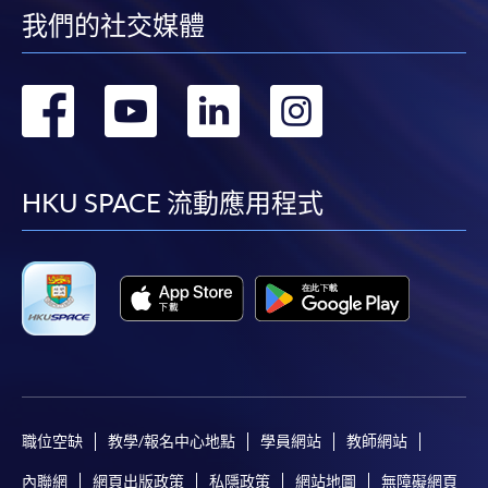
我們的社交媒體
轉
轉
轉
轉
到
到
到
到
facebook
youtube
linkedin
instag
HKU SPACE 流動應用程式
職位空缺
教學/報名中心地點
學員網站
教師網站
內聯網
網頁出版政策
私隱政策
網站地圖
無障礙網頁