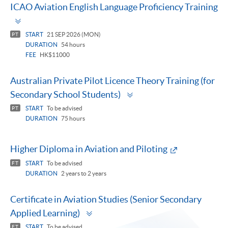
ICAO Aviation English Language Proficiency Training
Toggle
panel
START
21 SEP 2026 (MON)
PT
DURATION
54 hours
FEE
HK$11000
Australian Private Pilot Licence Theory Training (for
Toggle
Secondary School Students)
panel
START
To be advised
PT
DURATION
75 hours
Higher Diploma in Aviation and Piloting
START
To be advised
FT
DURATION
2 years to 2 years
Certificate in Aviation Studies (Senior Secondary
Toggle
Applied Learning)
panel
START
To be advised
FT