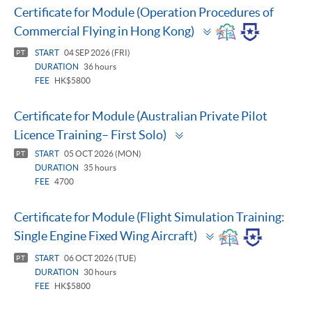
Certificate for Module (Operation Procedures of
Toggle
Commercial Flying in Hong Kong)
panel
START
04 SEP 2026 (FRI)
PT
DURATION
36 hours
FEE
HK$5800
Certificate for Module (Australian Private Pilot
Toggle
Licence Training– First Solo)
panel
START
05 OCT 2026 (MON)
PT
DURATION
35 hours
FEE
4700
Certificate for Module (Flight Simulation Training:
Toggle
Single Engine Fixed Wing Aircraft)
panel
START
06 OCT 2026 (TUE)
PT
DURATION
30 hours
FEE
HK$5800