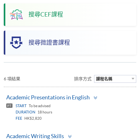
搜尋CEF課程
搜尋微證書課程
6 項結果
排序方式
課程名稱
Toggle
Academic Presentations in English
panel
START
To be advised
PT
DURATION
18 hours
FEE
HK$2,820
Toggle
Academic Writing Skills