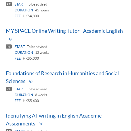
panel
START
To be advised
PT
DURATION
45 hours
FEE
HK$4,800
MY SPACE Online Writing Tutor - Academic English
Toggle
panel
START
To be advised
PT
DURATION
12 weeks
FEE
HK$5,000
Foundations of Research in Humanities and Social
Toggle
Sciences
panel
START
To be advised
PT
DURATION
6 weeks
FEE
HK$5,400
Identifying AI-writing in English Academic
Toggle
Assignments
panel