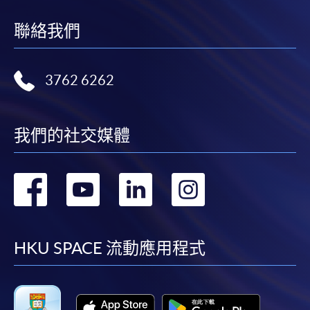
聯絡我們
3762 6262
我們的社交媒體
轉
轉
轉
轉
到
到
到
到
facebook
youtube
linkedin
instag
HKU SPACE 流動應用程式