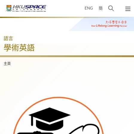
Skip
打
ENG
簡
to
彈
main
開
出
Main
content
搜
主
content
選
尋
start
單
介
語言
面
學術英語
主頁