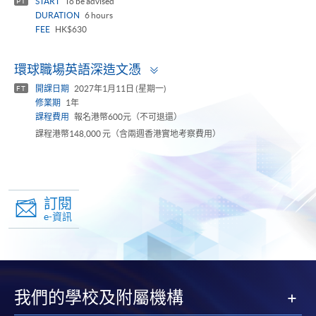
START
To be advised
PT
DURATION
6 hours
FEE
HK$630
Toggle
環球職場英語深造文憑
panel
開課日期
2027年1月11日 (星期一)
FT
修業期
1年
課程費用
報名港幣600元（不可退還）
課程港幣148,000 元（含兩週香港實地考察費用）
訂閱
e-資訊
我們的學校及附屬機構