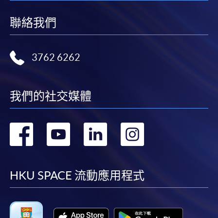
聯絡我們
3762 6262
我們的社交媒體
轉
轉
轉
轉
到
到
到
到
facebook
youtube
linkedin
instag
HKU SPACE 流動應用程式