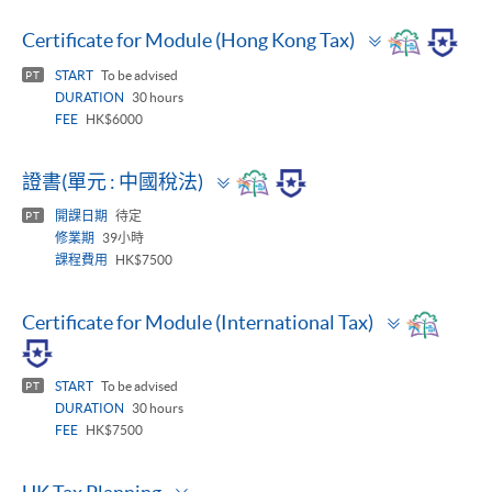
Toggle
Certificate for Module (Hong Kong Tax)
panel
START
To be advised
PT
DURATION
30 hours
FEE
HK$6000
Toggle
證書(單元 : 中國稅法)
panel
開課日期
待定
PT
修業期
39小時
課程費用
HK$7500
Toggle
Certificate for Module (International Tax)
panel
START
To be advised
PT
DURATION
30 hours
FEE
HK$7500
Toggle