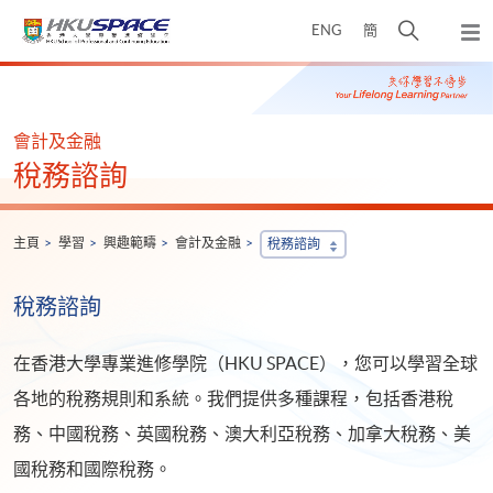
Skip
打
ENG
簡
to
彈
main
開
出
Main
content
搜
主
content
選
尋
start
單
介
會計及金融
面
稅務諮詢
主頁
學習
興趣範疇
會計及金融
稅務諮詢
稅務諮詢
在香港大學專業進修學院（HKU SPACE），您可以學習全球
各地的稅務規則和系統。我們提供多種課程，包括香港稅
務、中國稅務、英國稅務、澳大利亞稅務、加拿大稅務、美
國稅務和國際稅務。