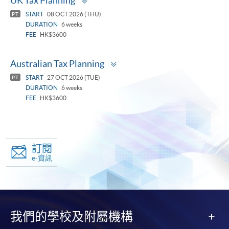
UK Tax Planning
panel
START
08 OCT 2026 (THU)
PT
DURATION
6 weeks
FEE
HK$3600
Toggle
Australian Tax Planning
panel
START
27 OCT 2026 (TUE)
PT
DURATION
6 weeks
FEE
HK$3600
訂閱
e-資訊
我們的學校及附屬機構