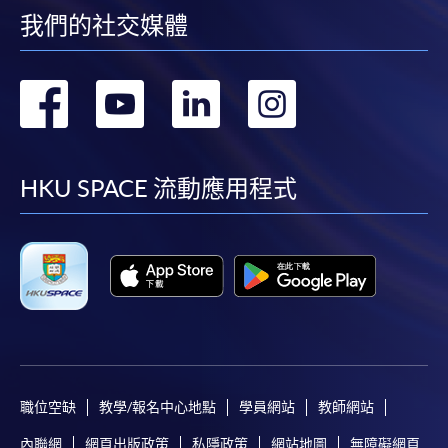
我們的社交媒體
轉
轉
轉
轉
到
到
到
到
facebook
youtube
linkedin
instag
HKU SPACE 流動應用程式
職位空缺
教學/報名中心地點
學員網站
教師網站
內聯網
網頁出版政策
私隱政策
網站地圖
無障礙網頁