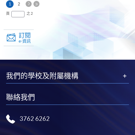
下
本
1
2
一
頁
最
頁
之 2
頁
後
一
頁
訂閱
e-資訊
我們的學校及附屬機構
聯絡我們
3762 6262