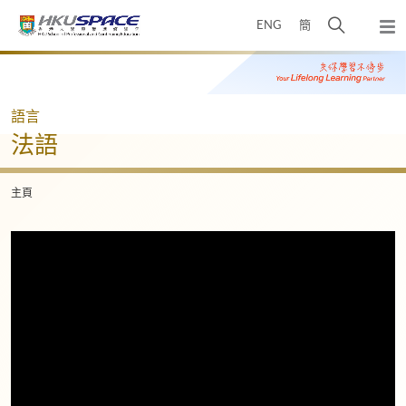
Skip
打
ENG
簡
to
彈
main
開
出
Main
content
搜
主
content
選
尋
start
單
介
語言
面
法語
主頁