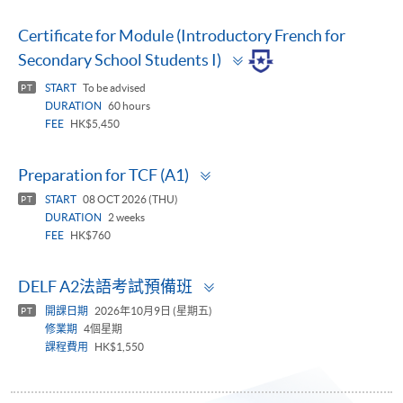
Certificate for Module (Introductory French for
Toggle
Secondary School Students I)
panel
START
To be advised
PT
DURATION
60 hours
FEE
HK$5,450
Toggle
Preparation for TCF (A1)
panel
START
08 OCT 2026 (THU)
PT
DURATION
2 weeks
FEE
HK$760
Toggle
DELF A2法語考試預備班
panel
開課日期
2026年10月9日 (星期五)
PT
修業期
4個星期
課程費用
HK$1,550