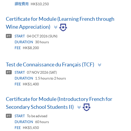
課程費用
HK$10,250
Certificate for Module (Learning French through
Toggle
Wine Appreciation)
panel
START
04 OCT 2026 (SUN)
PT
DURATION
30 hours
FEE
HK$8,200
Toggle
Test de Connaissance du Français (TCF)
panel
START
07 NOV 2026 (SAT)
PT
DURATION
1.5 hours to 2 hours
FEE
HK$1,400
Certificate for Module (Introductory French for
Toggle
Secondary School Students II)
panel
START
To be advised
PT
DURATION
60 hours
FEE
HK$5,450