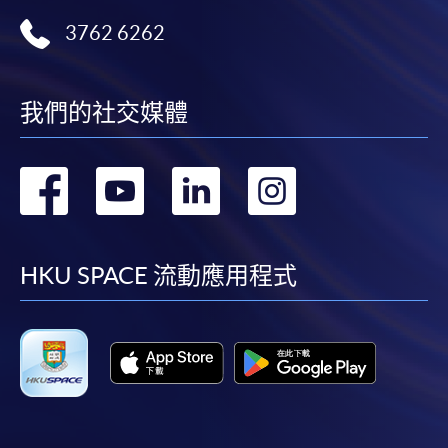
3762 6262
我們的社交媒體
轉
轉
轉
轉
到
到
到
到
facebook
youtube
linkedin
instag
HKU SPACE 流動應用程式