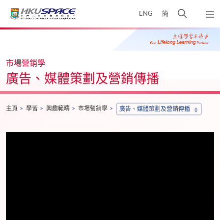
Skip
打
ENG
簡
to
彈
main
開
出
Main
content
搜
主
content
選
尋
start
單
介
市場營銷學
面
廣告、媒體策劃及營銷傳播
主頁
學習
興趣範疇
市場營銷學
廣告、媒體策劃及營銷傳播