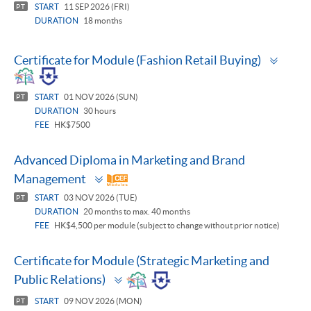
START
11 SEP 2026 (FRI)
PT
DURATION
18 months
Toggl
Certificate for Module (Fashion Retail Buying)
panel
START
01 NOV 2026 (SUN)
PT
DURATION
30 hours
FEE
HK$7500
Advanced Diploma in Marketing and Brand
Toggle
Management
panel
START
03 NOV 2026 (TUE)
PT
DURATION
20 months to max. 40 months
FEE
HK$4,500 per module (subject to change without prior notice)
Certificate for Module (Strategic Marketing and
Toggle
Public Relations)
panel
START
09 NOV 2026 (MON)
PT