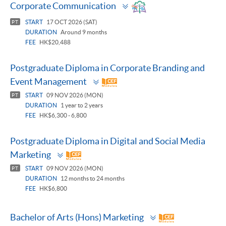
Toggle
Corporate Communication
panel
START
17 OCT 2026 (SAT)
PT
DURATION
Around 9 months
FEE
HK$20,488
Postgraduate Diploma in Corporate Branding and
Toggle
Event Management
panel
START
09 NOV 2026 (MON)
PT
DURATION
1 year to 2 years
FEE
HK$6,300 - 6,800
Postgraduate Diploma in Digital and Social Media
Toggle
Marketing
panel
START
09 NOV 2026 (MON)
PT
DURATION
12 months to 24 months
FEE
HK$6,800
Toggle
Bachelor of Arts (Hons) Marketing
panel