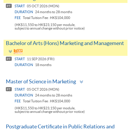
panel
START
05 OCT 2026 (MON)
PT
DURATION
24 months to 28 months
FEE
Total Tuition Fee : HK$104,000
(HK$11,550 to HK$23,150 per module,
subject to annual change without prior notice)
Bachelor of Arts (Hons) Marketing and Management
Toggle
panel
START
11 SEP 2026 (FRI)
PT
DURATION
18 months
Toggle
Master of Science in Marketing
panel
START
05 OCT 2026 (MON)
PT
DURATION
24 months to 28 months
FEE
Total Tuition Fee : HK$104,000
(HK$11,550 to HK$23,150 per module,
subject to annual change without prior notice)
Postgraduate Certificate in Public Relations and