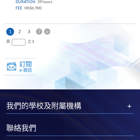
DURATION
39 hours
FEE
HK$6,900
下
本
1
2
3
一
頁
最
頁
之 3
頁
後
一
頁
訂閱
e-資訊
我們的學校及附屬機構
聯絡我們